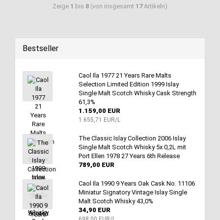
Zeige
1
bis
8
(von insgesamt
17
Artikeln)
Bestseller
Caol Ila 1977 21 Years Rare Malts
Selection Limited Edition 1999 Islay
Single Malt Scotch Whisky Cask Strength
61,3%
1.159,00 EUR
1.655,71 EUR/L
The Classic Islay Collection 2006 Islay
Single Malt Scotch Whisky 5x 0,2L mit
Port Ellen 1978 27 Years 6th Release
789,00 EUR
Caol Ila 1990 9 Years Oak Cask No. 11106
Miniatur Signatory Vintage Islay Single
Malt Scotch Whisky 43,0%
34,90 EUR
698,00 EUR/L