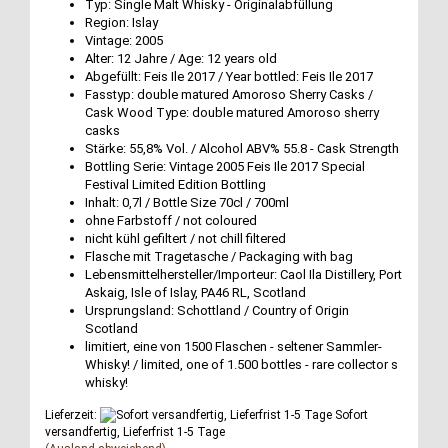
Typ: Single Malt Whisky - Originalabfüllung
Region: Islay
Vintage: 2005
Alter: 12 Jahre / Age: 12 years old
Abgefüllt: Feis Ile 2017 / Year bottled: Feis Ile 2017
Fasstyp: double matured Amoroso Sherry Casks /
Cask Wood Type: double matured Amoroso sherry
casks
Stärke: 55,8% Vol. / Alcohol ABV% 55.8 - Cask Strength
Bottling Serie: Vintage 2005 Feis Ile 2017 Special
Festival Limited Edition Bottling
Inhalt: 0,7l / Bottle Size 70cl / 700ml
ohne Farbstoff / not coloured
nicht kühl gefiltert / not chill filtered
Flasche mit Tragetasche / Packaging with bag
Lebensmittelhersteller/Importeur: Caol Ila Distillery, Port
Askaig, Isle of Islay, PA46 RL, Scotland
Ursprungsland: Schottland / Country of Origin
Scotland
limitiert, eine von 1500 Flaschen - seltener Sammler-
Whisky! / limited, one of 1.500 bottles - rare collector s
whisky!
Lieferzeit:
Sofort
versandfertig, Lieferfrist 1-5 Tage