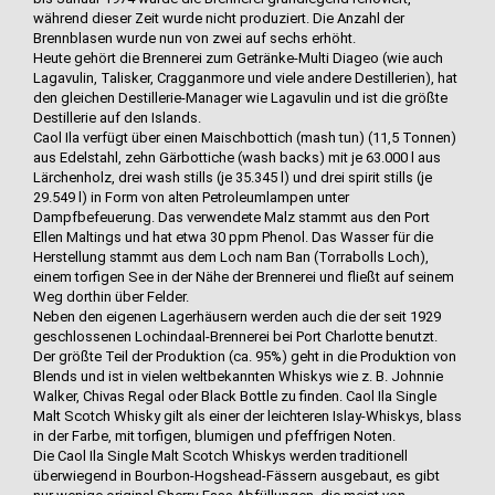
während dieser Zeit wurde nicht produziert. Die Anzahl der
Brennblasen wurde nun von zwei auf sechs erhöht.
Heute gehört die Brennerei zum Getränke-Multi Diageo (wie auch
Lagavulin, Talisker, Cragganmore und viele andere Destillerien), hat
den gleichen Destillerie-Manager wie Lagavulin und ist die größte
Destillerie auf den Islands.
Caol Ila verfügt über einen Maischbottich (mash tun) (11,5 Tonnen)
aus Edelstahl, zehn Gärbottiche (wash backs) mit je 63.000 l aus
Lärchenholz, drei wash stills (je 35.345 l) und drei spirit stills (je
29.549 l) in Form von alten Petroleumlampen unter
Dampfbefeuerung. Das verwendete Malz stammt aus den Port
Ellen Maltings und hat etwa 30 ppm Phenol. Das Wasser für die
Herstellung stammt aus dem Loch nam Ban (Torrabolls Loch),
einem torfigen See in der Nähe der Brennerei und fließt auf seinem
Weg dorthin über Felder.
Neben den eigenen Lagerhäusern werden auch die der seit 1929
geschlossenen Lochindaal-Brennerei bei Port Charlotte benutzt.
Der größte Teil der Produktion (ca. 95%) geht in die Produktion von
Blends und ist in vielen weltbekannten Whiskys wie z. B. Johnnie
Walker, Chivas Regal oder Black Bottle zu finden. Caol Ila Single
Malt Scotch Whisky gilt als einer der leichteren Islay-Whiskys, blass
in der Farbe, mit torfigen, blumigen und pfeffrigen Noten.
Die Caol Ila Single Malt Scotch Whiskys werden traditionell
überwiegend in Bourbon-Hogshead-Fässern ausgebaut, es gibt