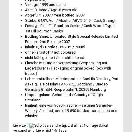
Vintage: 1999 and earlier
Alter: 8 Jahre / Age: 8 years old
Abgefüllt: 2007 / Year bottled: 2007
Stärke: 64,9% Vol. / Alcohol ABV% 64.9 - Cask Strength
Fasstyp: First Fill Bourbon Casks / Cask Wood Type:
1st Fill Bourbon Casks
Bottling Serie: Unpeated Style Special Release Limited
Edition - 2nd Release 2007
Inhalt: 0,7l / Bottle Size 70cl / 700ml
ohne Farbstoff / not coloured
nicht kühl gefiltert / not chill filtered
Flasche mit Originalverpackung (Verpackung mit
Lagerspuren) / Packaging original boxed (box with
traces)
Lebensmittelhersteller/Importeur: Caol Ila Distillery, Port
Askaig, Isle of Islay, PA46 7RL, Scotland / Diageo
Germany GmbH, Reeperbahn 1, 20359 Hamburg
Ursprungsland: Schottland / Country of Origin
Scotland
limitiert, eine von 9690 Flaschen - seltener Sammler-
Whisky! / limited, one of 9.690 bottles - rare collector s
whisky!
Lieferzeit:
Sofort
versandfertig, Lieferfrist 1-5 Tage