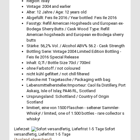
Region: Islay
Vintage: 2004 and earlier
Alter: 12 Jahre / Age: 12 years old
Abgefüllt: Feis Ile 2016 / Year bottled: Feis Ile 2016
Fasstyp: Refill American Hogsheads und European ex-
Bodega Sherry Butts / Cask Wood Type: Refill
American hogsheads and European ex-Bodega sherry
butts
Stärke: 56,2% Vol. / Alcohol ABV% 56.2 - Cask Strength
Bottling Serie: Vintage 2004 Limited Edition Bottling -
Feis Ile 2016 Special Release
Inhalt: 0,7l / Bottle Size 70cl / 700ml
ohne Farbstoff / not coloured
nicht kühl gefiltert / not chill filtered
Flasche mit Tragetasche / Packaging with bag
Lebensmittelhersteller/Importeur: Caol Ila Distillery, Port
Askaig, Isle of Islay, PA46 RL, Scotland
Ursprungsland: Schottland / Country of Origin
Scotland
limitiert, eine von 1500 Flaschen - seltener Sammler-
Whisky! / limited, one of 1.500 bottles - rare collector s
whisky!
Lieferzeit:
Sofort
versandfertig, Lieferfrist 1-5 Tage
(Ausland abweichend)