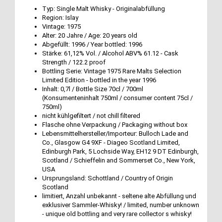
Typ: Single Malt Whisky - Originalabfüllung
Region: Islay
Vintage: 1975
Alter: 20 Jahre / Age: 20 years old
Abgefüllt: 1996 / Year bottled: 1996
Stärke: 61,12% Vol. / Alcohol ABV% 61.12 - Cask
Strength / 122.2 proof
Bottling Serie: Vintage 1975 Rare Malts Selection
Limited Edition - bottled in the year 1996
Inhalt: 0,7l / Bottle Size 70cl / 700ml
(Konsumenteninhalt 750ml / consumer content 75cl /
750ml)
nicht kühlgefiltert / not chill filtered
Flasche ohne Verpackung / Packaging without box
Lebensmittelhersteller/Importeur: Bulloch Lade and
Co., Glasgow G4 9XF - Diageo Scotland Limited,
Edinburgh Park, 5 Lochside Way, EH12 9 DT Edinburgh,
Scotland / Schieffelin and Sommerset Co., New York,
USA
Ursprungsland: Schottland / Country of Origin
Scotland
limitiert, Anzahl unbekannt - seltene alte Abfüllung und
exklusiver Sammler-Whisky! / limited, number unknown
- unique old bottling and very rare collector s whisky!