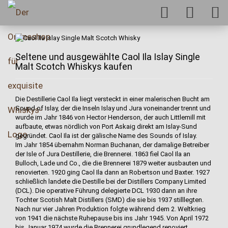
Seltene und ausgewählte Caol Ila Islay Single
Malt Scotch Whiskys kaufen
Die Destillerie Caol Ila liegt versteckt in einer malerischen Bucht am
Sound of Islay, der die Inseln Islay und Jura voneinander trennt und
wurde im Jahr 1846 von Hector Henderson, der auch Littlemill mit
aufbaute, etwas nördlich von Port Askaig direkt am Islay-Sund
gegründet. Caol Ila ist der gälische Name des Sounds of Islay.
Im Jahr 1854 übernahm Norman Buchanan, der damalige Betreiber
der Isle of Jura Destillerie, die Brennerei. 1863 fiel Caol Ila an
Bulloch, Lade und Co., die die Brennerei 1879 weiter ausbauten und
renovierten. 1920 ging Caol Ila dann an Robertson und Baxter. 1927
schließlich landete die Destille bei der Distillers Company Limited
(DCL). Die operative Führung delegierte DCL 1930 dann an ihre
Tochter Scotish Malt Distillers (SMD) die sie bis 1937 stilllegten.
Nach nur vier Jahren Produktion folgte während dem 2. Weltkrieg
von 1941 die nächste Ruhepause bis ins Jahr 1945. Von April 1972
bis Januar 1974 wurde die Brennerei grundlegend renoviert,