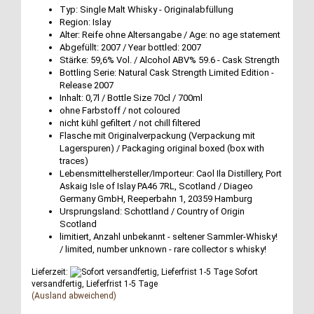
Typ: Single Malt Whisky - Originalabfüllung
Region: Islay
Alter: Reife ohne Altersangabe / Age: no age statement
Abgefüllt: 2007 / Year bottled: 2007
Stärke: 59,6% Vol. / Alcohol ABV% 59.6 - Cask Strength
Bottling Serie: Natural Cask Strength Limited Edition -
Release 2007
Inhalt: 0,7l / Bottle Size 70cl / 700ml
ohne Farbstoff / not coloured
nicht kühl gefiltert / not chill filtered
Flasche mit Originalverpackung (Verpackung mit
Lagerspuren) / Packaging original boxed (box with
traces)
Lebensmittelhersteller/Importeur: Caol Ila Distillery, Port
Askaig Isle of Islay PA46 7RL, Scotland / Diageo
Germany GmbH, Reeperbahn 1, 20359 Hamburg
Ursprungsland: Schottland / Country of Origin
Scotland
limitiert, Anzahl unbekannt - seltener Sammler-Whisky!
/ limited, number unknown - rare collector s whisky!
Lieferzeit:
Sofort
versandfertig, Lieferfrist 1-5 Tage
(Ausland abweichend)