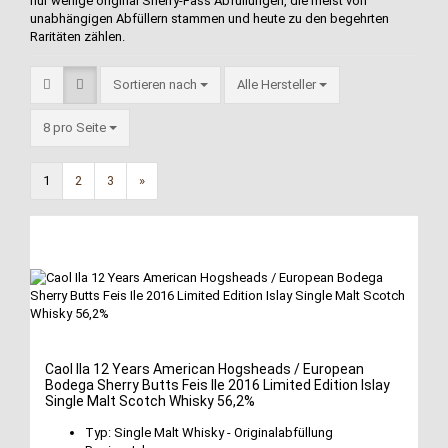
nur wenige original Sherry-Fass Abfüllungen, die meist von
unabhängigen Abfüllern stammen und heute zu den begehrten
Raritäten zählen.
Sortieren nach
Alle Hersteller
8 pro Seite
1
2
3
»
Caol Ila 12 Years American Hogsheads / European
Bodega Sherry Butts Feis Ile 2016 Limited Edition Islay
Single Malt Scotch Whisky 56,2%
Typ: Single Malt Whisky - Originalabfüllung