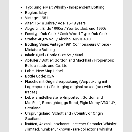
Typ: Single Malt Whisky - Independent Bottling
Region: Islay
Vintage: 1981
Alter: 15-18 Jahre / Age: 15-18 years
Abgefüllt: Ende 1990er / Year bottled: end 1990s
Fasstyp: Oak Cask / Cask Wood Type: Oak Cask
Stärke: 40,0% Vol. / Alcohol ABV% 40.0
Bottling Serie: Vintage 1981 Connoisseurs Choice -
Miniature Bottling
Inhalt: 0,05l / Bottle Size 5cl / 50ml
Abfüller / Bottler: Gordon and MacPhail / Propiertors:
Bulloch Lade and Co. Ltd.
Label: New Map Label
Bottle Code: IC/A
Flasche mit Originalverpackung (Verpackung mit
Lagerspuren) / Packaging original boxed (box with
traces)
Lebensmittelhersteller/Importeur: Gordon and
MacPhail, Boroughbriggs Road, Elgin Moray IV30 1JY,
Scotland
Ursprungsland: Schottland / Country of Origin
Scotland
limitiert, Anzahl unbekannt - seltener Sammler-Whisky!
/ limited, number unknown - rare collector s whisky!