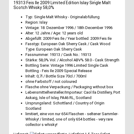
19313 Feis Ile 2009 Limited Edition Islay Single Malt
Scotch Whisky 58,0%
Typ: Single Malt Whisky - Originalabfüllung
Region: Islay
Vintage: 18. Dezember 1996 / 18th December 1996
Alter: 12 Jahre / Age: 12 years old
Abgefüllt: 2009 Feis Ile / Year bottled: 2009 Feis Ile
Fasstyp: European Oak Sherry Cask / Cask Wood
Type: European Oak Sherry Cask
Fassnummer: 19313 / Cask No.: 19313
Stärke: 58,0% Vol. / Alcohol ABV% 58.0 - Cask Strength
Bottling Serie: Vintage 1996 Limited Single Cask
Bottling - Feis Ile 2009 Special Release
Inhalt: 0,7l / Bottle Size 70cl / 700ml
ohne Farbstoff / not coloured
Flasche ohne Verpackung / Packaging without box
Lebensmittelhersteller/Importeur: Caol Ila Distillery, Port
Askaig, Isle of Islay, PA46 RL, Scotland
Ursprungsland: Schottland / Country of Origin
Scotland
limitiert, eine von nur 654 Flaschen - seltener Sammler-
Whisky! / limited, one of only 654 bottles - very rare
collector s whisky!