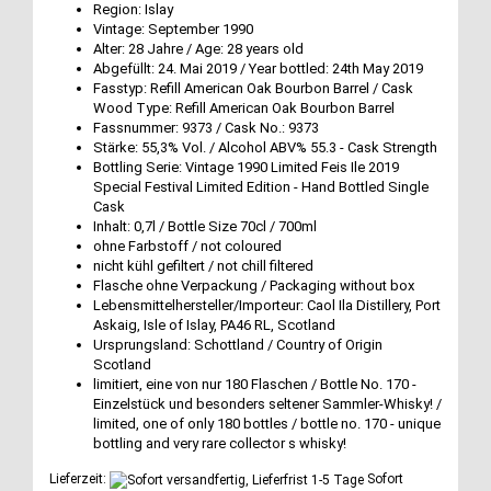
Region: Islay
Vintage: September 1990
Alter: 28 Jahre / Age: 28 years old
Abgefüllt: 24. Mai 2019 / Year bottled: 24th May 2019
Fasstyp: Refill American Oak Bourbon Barrel / Cask
Wood Type: Refill American Oak Bourbon Barrel
Fassnummer: 9373 / Cask No.: 9373
Stärke: 55,3% Vol. / Alcohol ABV% 55.3 - Cask Strength
Bottling Serie: Vintage 1990 Limited Feis Ile 2019
Special Festival Limited Edition - Hand Bottled Single
Cask
Inhalt: 0,7l / Bottle Size 70cl / 700ml
ohne Farbstoff / not coloured
nicht kühl gefiltert / not chill filtered
Flasche ohne Verpackung / Packaging without box
Lebensmittelhersteller/Importeur: Caol Ila Distillery, Port
Askaig, Isle of Islay, PA46 RL, Scotland
Ursprungsland: Schottland / Country of Origin
Scotland
limitiert, eine von nur 180 Flaschen / Bottle No. 170 -
Einzelstück und besonders seltener Sammler-Whisky! /
limited, one of only 180 bottles / bottle no. 170 - unique
bottling and very rare collector s whisky!
Lieferzeit:
Sofort