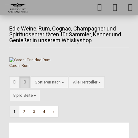
Edle Weine, Rum, Cognac, Champagner und
Spirituosenraritäten für Sammler, Kenner und
Genießer in unserem Whiskyshop
Caroni Rum
Sortieren nach
Alle Hersteller
8 pro Seite
1
2
3
4
»