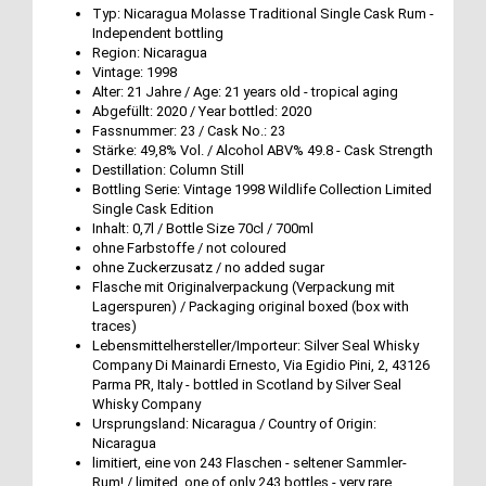
Typ: Nicaragua Molasse Traditional Single Cask Rum -
Independent bottling
Region: Nicaragua
Vintage: 1998
Alter: 21 Jahre / Age: 21 years old - tropical aging
Abgefüllt: 2020 / Year bottled: 2020
Fassnummer: 23 / Cask No.: 23
Stärke: 49,8% Vol. / Alcohol ABV% 49.8 - Cask Strength
Destillation: Column Still
Bottling Serie: Vintage 1998 Wildlife Collection Limited
Single Cask Edition
Inhalt: 0,7l / Bottle Size 70cl / 700ml
ohne Farbstoffe / not coloured
ohne Zuckerzusatz / no added sugar
Flasche mit Originalverpackung (Verpackung mit
Lagerspuren) / Packaging original boxed (box with
traces)
Lebensmittelhersteller/Importeur: Silver Seal Whisky
Company Di Mainardi Ernesto, Via Egidio Pini, 2, 43126
Parma PR, Italy - bottled in Scotland by Silver Seal
Whisky Company
Ursprungsland: Nicaragua / Country of Origin:
Nicaragua
limitiert, eine von 243 Flaschen - seltener Sammler-
Rum! / limited, one of only 243 bottles - very rare