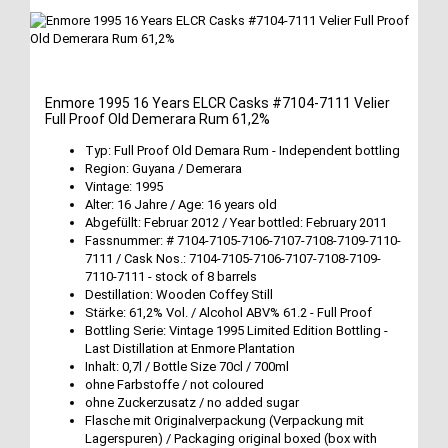
Enmore 1995 16 Years ELCR Casks #7104-7111 Velier
Full Proof Old Demerara Rum 61,2%
Typ: Full Proof Old Demara Rum - Independent bottling
Region: Guyana / Demerara
Vintage: 1995
Alter: 16 Jahre / Age: 16 years old
Abgefüllt: Februar 2012 / Year bottled: February 2011
Fassnummer: # 7104-7105-7106-7107-7108-7109-7110-
7111 / Cask Nos.: 7104-7105-7106-7107-7108-7109-
7110-7111 - stock of 8 barrels
Destillation: Wooden Coffey Still
Stärke: 61,2% Vol. / Alcohol ABV% 61.2 - Full Proof
Bottling Serie: Vintage 1995 Limited Edition Bottling -
Last Distillation at Enmore Plantation
Inhalt: 0,7l / Bottle Size 70cl / 700ml
ohne Farbstoffe / not coloured
ohne Zuckerzusatz / no added sugar
Flasche mit Originalverpackung (Verpackung mit
Lagerspuren) / Packaging original boxed (box with