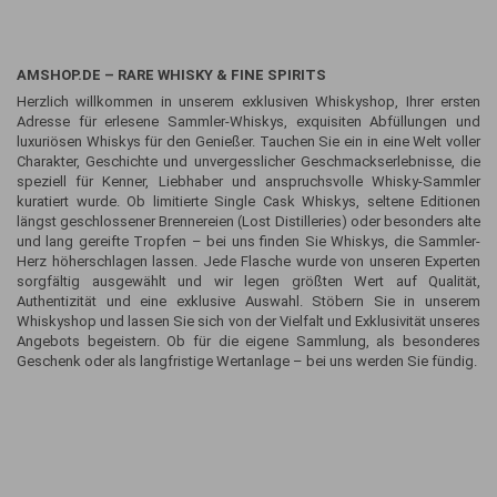
AMSHOP.DE – RARE WHISKY & FINE SPIRITS
Herzlich willkommen in unserem exklusiven Whiskyshop, Ihrer ersten
Adresse für erlesene Sammler-Whiskys, exquisiten Abfüllungen und
luxuriösen Whiskys für den Genießer. Tauchen Sie ein in eine Welt voller
Charakter, Geschichte und unvergesslicher Geschmackserlebnisse, die
speziell für Kenner, Liebhaber und anspruchsvolle Whisky-Sammler
kuratiert wurde. Ob limitierte Single Cask Whiskys, seltene Editionen
längst geschlossener Brennereien (Lost Distilleries) oder besonders alte
und lang gereifte Tropfen – bei uns finden Sie Whiskys, die Sammler-
Herz höherschlagen lassen. Jede Flasche wurde von unseren Experten
sorgfältig ausgewählt und wir legen größten Wert auf Qualität,
Authentizität und eine exklusive Auswahl. Stöbern Sie in unserem
Whiskyshop und lassen Sie sich von der Vielfalt und Exklusivität unseres
Angebots begeistern. Ob für die eigene Sammlung, als besonderes
Geschenk oder als langfristige Wertanlage – bei uns werden Sie fündig.