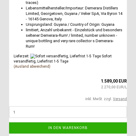
traces)
Lebensmittelhersteller/Importeur: Demerara Distillers
Limited, Georgetown, Guyana / Velier SpA, Via Byron 14
- 16145 Genova, Italy
Ursprungsland: Guyana / Country of Origin: Guyana
limitiert, Anzahl unbekannt - Einzelstück und besonders
seltener Demerara-Rum! / limited, number unknown -
unique bottling and very rare collector s Demerara-
Rum!
Lieferzeit:
Sofort
versandfertig, Lieferfrist 1-5 Tage
(Ausland abweichend)
1.589,00 EUR
2.270,00 EUR/L
inkl. MwSt. zzgl.
Versand
IN DEN WARENKORB