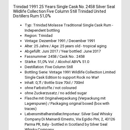
Trinidad 1991 25 Years Single Cask No. 2458 Silver Seal
Wildlife Collection Five Column Still Trinidad United
Distillers Rum 51,0%
Typ: Trinidad Molasse Traditional Single Cask Rum -
Independent bottling
Region: Trinidad
Vintage: Dezember 1991 / December 1991
Alter: 25 Jahre / Age: 25 years old - tropical aging
Abgefüllt: Juni 2017 / Year bottled: June 2017
Fassnummer: 2458 / Cask No.: 2458
Stärke: 51,0% Vol. / Alcohol ABV% 51.0
Destillation: Five Column Still
Bottling Serie: Vintage 1991 Wildlife Collection Limited
Single Cask Edition to support Rock no War!
Inhalt: 0,7l / Bottle Size 70cl / 700ml
ohne Farbstoffe / not coloured
ohne Zuckerzusatz / no added sugar
Flasche mit Originalverpackung (Verpackung mit
Lagerspuren) / Packaging original boxed (box with
traces)
Lebensmittelhersteller/Importeur: Silver Seal Whisky
Company Di Mainardi Ernesto, Via Egidio Pini, 2, 43126
Parma PR, Italy - bottled in Scotland by Silver Seal
Whisky Company