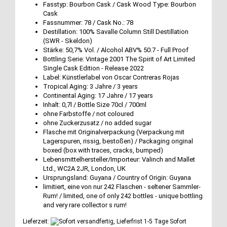
Fasstyp: Bourbon Cask / Cask Wood Type: Bourbon
Cask
Fassnummer: 78 / Cask No.: 78
Destillation: 100% Savalle Column Still Destillation
(SWR - Skeldon)
Stärke: 50,7% Vol. / Alcohol ABV% 50.7 - Full Proof
Bottling Serie: Vintage 2001 The Spirit of Art Limited
Single Cask Edition - Release 2022
Label: Künstlerlabel von Oscar Contreras Rojas
Tropical Aging: 3 Jahre / 3 years
Continental Aging: 17 Jahre / 17 years
Inhalt: 0,7l / Bottle Size 70cl / 700ml
ohne Farbstoffe / not coloured
ohne Zuckerzusatz / no added sugar
Flasche mit Originalverpackung (Verpackung mit
Lagerspuren, rissig, bestoßen) / Packaging original
boxed (box with traces, cracks, bumped)
Lebensmittelhersteller/Importeur: Valinch and Mallet
Ltd., WC2A 2JR, London, UK
Ursprungsland: Guyana / Country of Origin: Guyana
limitiert, eine von nur 242 Flaschen - seltener Sammler-
Rum! / limited, one of only 242 bottles - unique bottling
and very rare collector s rum!
Lieferzeit:
Sofort