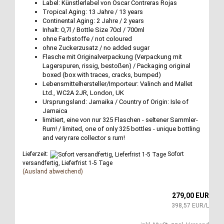
Label: Künstlerlabel von Oscar Contreras Rojas
Tropical Aging: 13 Jahre / 13 years
Continental Aging: 2 Jahre / 2 years
Inhalt: 0,7l / Bottle Size 70cl / 700ml
ohne Farbstoffe / not coloured
ohne Zuckerzusatz / no added sugar
Flasche mit Originalverpackung (Verpackung mit
Lagerspuren, rissig, bestoßen) / Packaging original
boxed (box with traces, cracks, bumped)
Lebensmittelhersteller/Importeur: Valinch and Mallet
Ltd., WC2A 2JR, London, UK
Ursprungsland: Jamaika / Country of Origin: Isle of
Jamaica
limitiert, eine von nur 325 Flaschen - seltener Sammler-
Rum! / limited, one of only 325 bottles - unique bottling
and very rare collector s rum!
Lieferzeit:
Sofort
versandfertig, Lieferfrist 1-5 Tage
(Ausland abweichend)
279,00 EUR
398,57 EUR/L