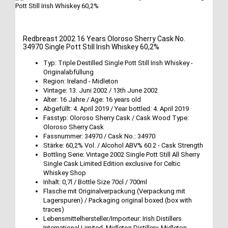
Redbreast 2002 16 Years Oloroso Sherry Cask No.
34970 Single Pott Still Irish Whiskey 60,2%
Typ: Triple Destilled Single Pott Still Irish Whiskey -
Originalabfüllung
Region: Ireland - Midleton
Vintage: 13. Juni 2002 / 13th June 2002
Alter: 16 Jahre / Age: 16 years old
Abgefüllt: 4. April 2019 / Year bottled: 4. April 2019
Fasstyp: Oloroso Sherry Cask / Cask Wood Type:
Oloroso Sherry Cask
Fassnummer: 34970 / Cask No.: 34970
Stärke: 60,2% Vol. / Alcohol ABV% 60.2 - Cask Strength
Bottling Serie: Vintage 2002 Single Pott Still All Sherry
Single Cask Limited Edition exclusive for Celtic
Whiskey Shop
Inhalt: 0,7l / Bottle Size 70cl / 700ml
Flasche mit Originalverpackung (Verpackung mit
Lagerspuren) / Packaging original boxed (box with
traces)
Lebensmittelhersteller/Importeur: Irish Distillers
International Limited, Midleton Distillery, Midleton