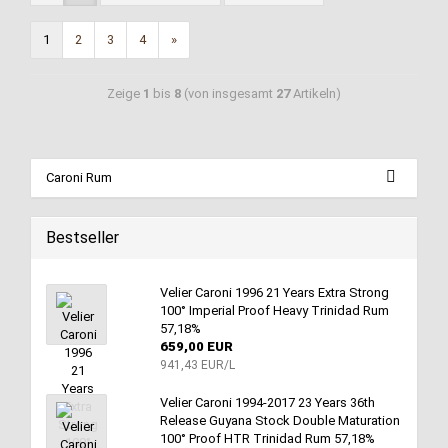
1
2
3
4
»
Zeige
1
bis
8
(von insgesamt
27
Artikeln)
Caroni Rum
Bestseller
Velier Caroni 1996 21 Years Extra Strong
100° Imperial Proof Heavy Trinidad Rum
57,18%
659,00 EUR
941,43 EUR/L
Velier Caroni 1994-2017 23 Years 36th
Release Guyana Stock Double Maturation
100° Proof HTR Trinidad Rum 57,18%