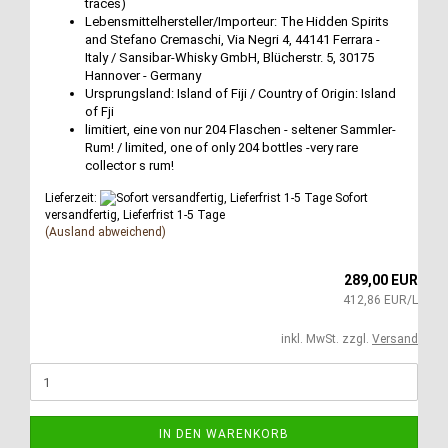
traces)
Lebensmittelhersteller/Importeur: The Hidden Spirits
and Stefano Cremaschi, Via Negri 4, 44141 Ferrara -
Italy / Sansibar-Whisky GmbH, Blücherstr. 5, 30175
Hannover - Germany
Ursprungsland: Island of Fiji / Country of Origin: Island
of Fji
limitiert, eine von nur 204 Flaschen - seltener Sammler-
Rum! / limited, one of only 204 bottles -very rare
collector s rum!
Lieferzeit:
Sofort
versandfertig, Lieferfrist 1-5 Tage
(Ausland abweichend)
289,00 EUR
412,86 EUR/L
inkl. MwSt. zzgl.
Versand
IN DEN WARENKORB