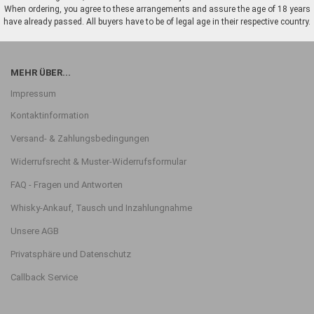
When ordering, you agree to these arrangements and assure the age of 18 years
have already passed. All buyers have to be of legal age in their respective country.
MEHR ÜBER...
Impressum
Kontaktinformation
Versand- & Zahlungsbedingungen
Widerrufsrecht & Muster-Widerrufsformular
FAQ - Fragen und Antworten
Whisky-Ankauf, Tausch und Inzahlungnahme
Unsere AGB
Privatsphäre und Datenschutz
Callback Service