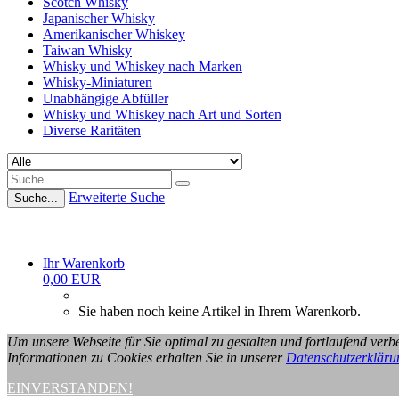
Scotch Whisky
Japanischer Whisky
Amerikanischer Whiskey
Taiwan Whisky
Whisky und Whiskey nach Marken
Whisky-Miniaturen
Unabhängige Abfüller
Whisky und Whiskey nach Art und Sorten
Diverse Raritäten
Erweiterte Suche
Suche...
Ihr Warenkorb
0,00 EUR
Sie haben noch keine Artikel in Ihrem Warenkorb.
Um unsere Webseite für Sie optimal zu gestalten und fortlaufend ve
Informationen zu Cookies erhalten Sie in unserer
Datenschutzerkläru
EINVERSTANDEN!