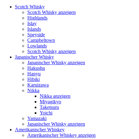
Scotch Whisky
Scotch Whisky anzeigen
Highlands
Islay
Islands
Speyside
Campbeltown
Lowlands
Scotch Whisky anzeigen
Japanischer Whisky
Japanischer Whisky anzeigen
Hakushu
Hanyu
Hibiki
Karuizawa
Nikka
Nikka anzeigen
Miyagikyo
Taketsuru
Yoichi
Yamazaki
Japanischer Whisky anzeigen
Amerikanischer Whiskey
Amerikanischer Whiskey anzeigen