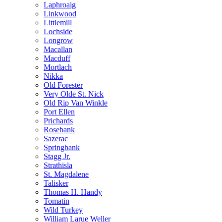
Laphroaig
Linkwood
Littlemill
Lochside
Longrow
Macallan
Macduff
Mortlach
Nikka
Old Forester
Very Olde St. Nick
Old Rip Van Winkle
Port Ellen
Prichards
Rosebank
Sazerac
Springbank
Stagg Jr.
Strathisla
St. Magdalene
Talisker
Thomas H. Handy
Tomatin
Wild Turkey
William Larue Weller