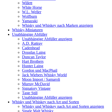
Willett
White Horse
W.L. Weller
Wolfburn
Yamazaki
Whisky und Whiskey nach Marken anzeigen
Whisky-Miniaturen
Unabhängige Abfüller
Unabhängige Abfüller anzeigen
A.D. Rattray
Cadenhead
Douglas Laing
Duncan Taylor
Hart Brothers
Hunter Laing
Gordon und MacPhail
Jack Wiebers Whisky World
Moon Import / Samaroli
Murray McDavid
Signatory Vintage
Taste Still
Unabhängige Abfüller anzeigen
Whisky und Whiskey nach Art und Sorten
Whisky und Whiskey nach Art und Sorten anzeigen
Single Malt Whisky