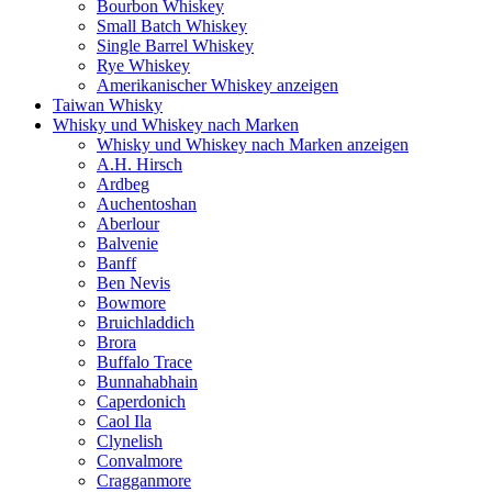
Bourbon Whiskey
Small Batch Whiskey
Single Barrel Whiskey
Rye Whiskey
Amerikanischer Whiskey anzeigen
Taiwan Whisky
Whisky und Whiskey nach Marken
Whisky und Whiskey nach Marken anzeigen
A.H. Hirsch
Ardbeg
Auchentoshan
Aberlour
Balvenie
Banff
Ben Nevis
Bowmore
Bruichladdich
Brora
Buffalo Trace
Bunnahabhain
Caperdonich
Caol Ila
Clynelish
Convalmore
Cragganmore