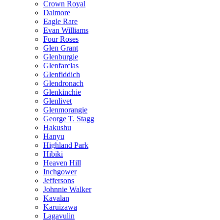
Crown Royal
Dalmore
Eagle Rare
Evan Williams
Four Roses
Glen Grant
Glenburgie
Glenfarclas
Glenfiddich
Glendronach
Glenkinchie
Glenlivet
Glenmorangie
George T. Stagg
Hakushu
Hanyu
Highland Park
Hibiki
Heaven Hill
Inchgower
Jeffersons
Johnnie Walker
Kavalan
Karuizawa
Lagavulin