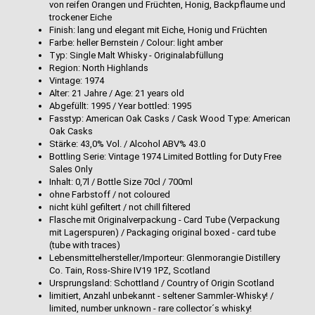
von reifen Orangen und Früchten, Honig, Backpflaume und
trockener Eiche
Finish: lang und elegant mit Eiche, Honig und Früchten
Farbe: heller Bernstein / Colour: light amber
Typ: Single Malt Whisky - Originalabfüllung
Region: North Highlands
Vintage: 1974
Alter: 21 Jahre / Age: 21 years old
Abgefüllt: 1995 / Year bottled: 1995
Fasstyp: American Oak Casks / Cask Wood Type: American
Oak Casks
Stärke: 43,0% Vol. / Alcohol ABV% 43.0
Bottling Serie: Vintage 1974 Limited Bottling for Duty Free
Sales Only
Inhalt: 0,7l / Bottle Size 70cl / 700ml
ohne Farbstoff / not coloured
nicht kühl gefiltert / not chill filtered
Flasche mit Originalverpackung - Card Tube (Verpackung
mit Lagerspuren) / Packaging original boxed - card tube
(tube with traces)
Lebensmittelhersteller/Importeur: Glenmorangie Distillery
Co. Tain, Ross-Shire IV19 1PZ, Scotland
Ursprungsland: Schottland / Country of Origin Scotland
limitiert, Anzahl unbekannt - seltener Sammler-Whisky! /
limited, number unknown - rare collector´s whisky!