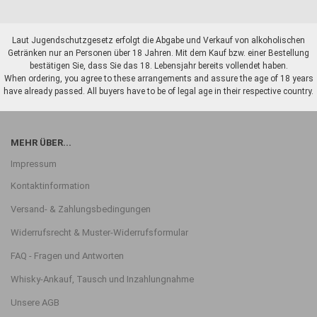
Laut Jugendschutzgesetz erfolgt die Abgabe und Verkauf von alkoholischen
Getränken nur an Personen über 18 Jahren. Mit dem Kauf bzw. einer Bestellung
bestätigen Sie, dass Sie das 18. Lebensjahr bereits vollendet haben.
When ordering, you agree to these arrangements and assure the age of 18 years
have already passed. All buyers have to be of legal age in their respective country.
MEHR ÜBER...
Impressum
Kontaktinformation
Versand- & Zahlungsbedingungen
Widerrufsrecht & Muster-Widerrufsformular
FAQ - Fragen und Antworten
Whisky-Ankauf, Tausch und Inzahlungnahme
Unsere AGB