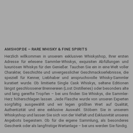
AMSHOP.DE – RARE WHISKY & FINE SPIRITS
Herzlich willkommen in unserem exklusiven Whiskyshop, Ihrer ersten
Adresse für erlesene Sammler-Whiskys, exquisiten Abfüllungen und
luxuriösen Whiskys für den Genießer. Tauchen Sie ein in eine Welt voller
Charakter, Geschichte und unvergesslicher Geschmackserlebnisse, die
speziell für Kenner, Liebhaber und anspruchsvolle Whisky-Sammler
kuratiert wurde. Ob limitierte Single Cask Whiskys, seltene Editionen
längst geschlossener Brennereien (Lost Distilleries) oder besonders alte
und lang gereifte Tropfen – bei uns finden Sie Whiskys, die Sammler-
Herz höherschlagen lassen. Jede Flasche wurde von unseren Experten
sorgfältig ausgewählt und wir legen größten Wert auf Qualität,
Authentizität und eine exklusive Auswahl. Stöbern Sie in unserem
Whiskyshop und lassen Sie sich von der Vielfalt und Exklusivität unseres
Angebots begeistern. Ob für die eigene Sammlung, als besonderes
Geschenk oder als langfristige Wertanlage – bei uns werden Sie fündig.