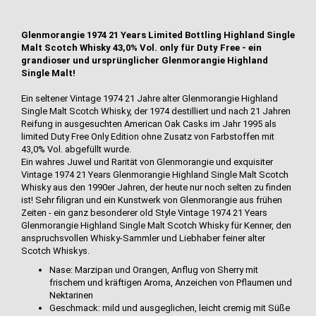
Glenmorangie 1974 21 Years Limited Bottling Highland Single
Malt Scotch Whisky 43,0% Vol. only für Duty Free - ein
grandioser und ursprünglicher Glenmorangie Highland
Single Malt!
Ein seltener Vintage 1974 21 Jahre alter Glenmorangie Highland
Single Malt Scotch Whisky, der 1974 destilliert und nach 21 Jahren
Reifung in ausgesuchten American Oak Casks im Jahr 1995 als
limited Duty Free Only Edition ohne Zusatz von Farbstoffen mit
43,0% Vol. abgefüllt wurde.
Ein wahres Juwel und Rarität von Glenmorangie und exquisiter
Vintage 1974 21 Years Glenmorangie Highland Single Malt Scotch
Whisky aus den 1990er Jahren, der heute nur noch selten zu finden
ist! Sehr filigran und ein Kunstwerk von Glenmorangie aus frühen
Zeiten - ein ganz besonderer old Style Vintage 1974 21 Years
Glenmorangie Highland Single Malt Scotch Whisky für Kenner, den
anspruchsvollen Whisky-Sammler und Liebhaber feiner alter
Scotch Whiskys.
Nase: Marzipan und Orangen, Anflug von Sherry mit
frischem und kräftigen Aroma, Anzeichen von Pflaumen und
Nektarinen
Geschmack: mild und ausgeglichen, leicht cremig mit Süße