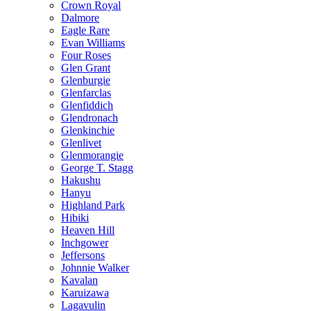
Crown Royal
Dalmore
Eagle Rare
Evan Williams
Four Roses
Glen Grant
Glenburgie
Glenfarclas
Glenfiddich
Glendronach
Glenkinchie
Glenlivet
Glenmorangie
George T. Stagg
Hakushu
Hanyu
Highland Park
Hibiki
Heaven Hill
Inchgower
Jeffersons
Johnnie Walker
Kavalan
Karuizawa
Lagavulin