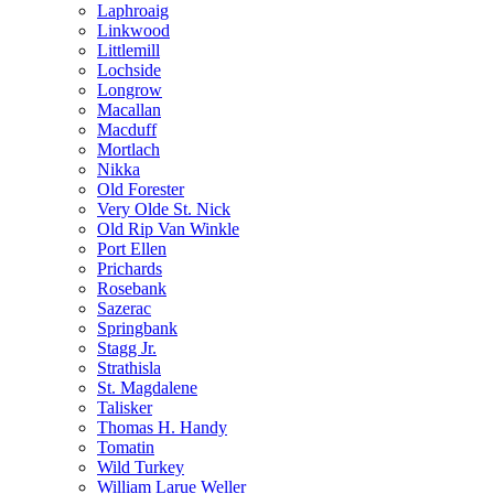
Laphroaig
Linkwood
Littlemill
Lochside
Longrow
Macallan
Macduff
Mortlach
Nikka
Old Forester
Very Olde St. Nick
Old Rip Van Winkle
Port Ellen
Prichards
Rosebank
Sazerac
Springbank
Stagg Jr.
Strathisla
St. Magdalene
Talisker
Thomas H. Handy
Tomatin
Wild Turkey
William Larue Weller