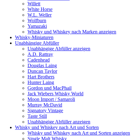
Willett
White Horse
W.L. Weller
Wolfburn
Yamazaki
Whisky und Whiskey nach Marken anzeigen
Whisky-Miniaturen
Unabhängige Abfüller
Unabhängige Abfüller anzeigen
A.D. Rattray
Cadenhead
Douglas Laing
Duncan Taylor
Hart Brothers
Hunter Laing
Gordon und MacPhail
Jack Wiebers Whisky World
Moon Import / Samaroli
Murray McDavid
Signatory Vintage
Taste Still
Unabhängige Abfüller anzeigen
Whisky und Whiskey nach Art und Sorten
Whisky und Whiskey nach Art und Sorten anzeigen
Single Malt Whisky