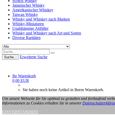
Scotch Whisky
Japanischer Whisky
Amerikanischer Whiskey
Taiwan Whisky
Whisky und Whiskey nach Marken
Whisky-Miniaturen
Unabhängige Abfüller
Whisky und Whiskey nach Art und Sorten
Diverse Raritäten
Erweiterte Suche
Suche...
Ihr Warenkorb
0,00 EUR
Sie haben noch keine Artikel in Ihrem Warenkorb.
Um unsere Webseite für Sie optimal zu gestalten und fortlaufend ve
Informationen zu Cookies erhalten Sie in unserer
Datenschutzerkläru
EINVERSTANDEN!