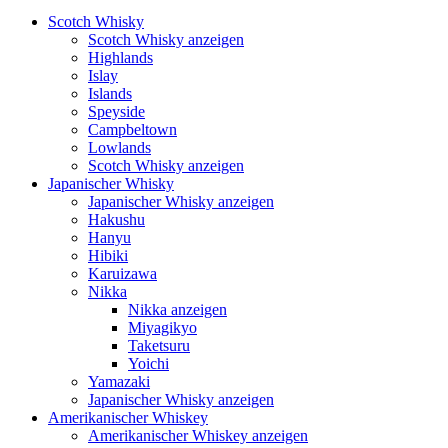
Scotch Whisky
Scotch Whisky anzeigen
Highlands
Islay
Islands
Speyside
Campbeltown
Lowlands
Scotch Whisky anzeigen
Japanischer Whisky
Japanischer Whisky anzeigen
Hakushu
Hanyu
Hibiki
Karuizawa
Nikka
Nikka anzeigen
Miyagikyo
Taketsuru
Yoichi
Yamazaki
Japanischer Whisky anzeigen
Amerikanischer Whiskey
Amerikanischer Whiskey anzeigen