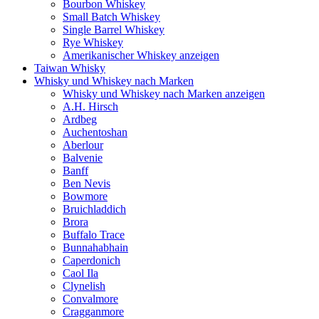
Bourbon Whiskey
Small Batch Whiskey
Single Barrel Whiskey
Rye Whiskey
Amerikanischer Whiskey anzeigen
Taiwan Whisky
Whisky und Whiskey nach Marken
Whisky und Whiskey nach Marken anzeigen
A.H. Hirsch
Ardbeg
Auchentoshan
Aberlour
Balvenie
Banff
Ben Nevis
Bowmore
Bruichladdich
Brora
Buffalo Trace
Bunnahabhain
Caperdonich
Caol Ila
Clynelish
Convalmore
Cragganmore