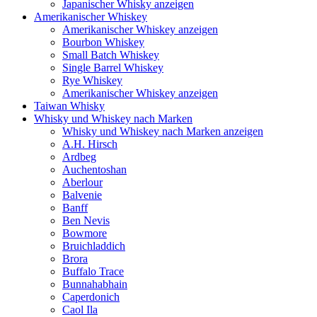
Japanischer Whisky anzeigen
Amerikanischer Whiskey
Amerikanischer Whiskey anzeigen
Bourbon Whiskey
Small Batch Whiskey
Single Barrel Whiskey
Rye Whiskey
Amerikanischer Whiskey anzeigen
Taiwan Whisky
Whisky und Whiskey nach Marken
Whisky und Whiskey nach Marken anzeigen
A.H. Hirsch
Ardbeg
Auchentoshan
Aberlour
Balvenie
Banff
Ben Nevis
Bowmore
Bruichladdich
Brora
Buffalo Trace
Bunnahabhain
Caperdonich
Caol Ila