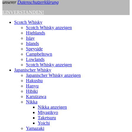
unserer
Datenschutzerklärung
EINVERSTANDEN!
Scotch Whisky
Scotch Whisky anzeigen
Highlands
Islay
Islands
Speyside
Campbeltown
Lowlands
Scotch Whisky anzeigen
Japanischer Whisky
Japanischer Whisky anzeigen
Hakushu
Hanyu
Hibiki
Karuizawa
Nikka
Nikka anzeigen
Miyagikyo
Taketsuru
Yoichi
Yamazaki