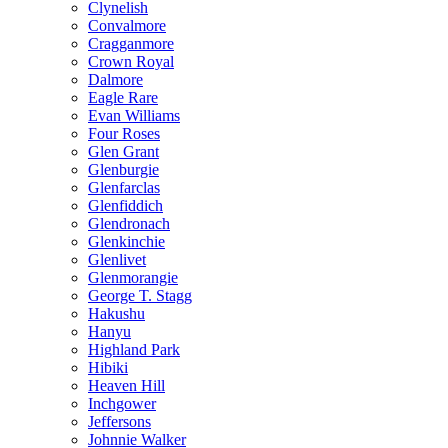
Clynelish
Convalmore
Cragganmore
Crown Royal
Dalmore
Eagle Rare
Evan Williams
Four Roses
Glen Grant
Glenburgie
Glenfarclas
Glenfiddich
Glendronach
Glenkinchie
Glenlivet
Glenmorangie
George T. Stagg
Hakushu
Hanyu
Highland Park
Hibiki
Heaven Hill
Inchgower
Jeffersons
Johnnie Walker