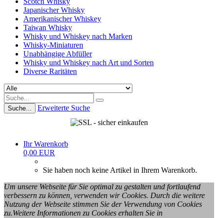
Scotch Whisky
Japanischer Whisky
Amerikanischer Whiskey
Taiwan Whisky
Whisky und Whiskey nach Marken
Whisky-Miniaturen
Unabhängige Abfüller
Whisky und Whiskey nach Art und Sorten
Diverse Raritäten
Erweiterte Suche
Suche...
Ihr Warenkorb
0,00 EUR
Sie haben noch keine Artikel in Ihrem Warenkorb.
Um unsere Webseite für Sie optimal zu gestalten und fortlaufend
verbessern zu können, verwenden wir Cookies. Durch die weitere
Nutzung der Webseite stimmen Sie der Verwendung von Cookies
zu.Weitere Informationen zu Cookies erhalten Sie in