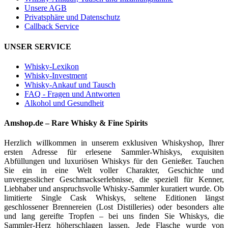
Unsere AGB
Privatsphäre und Datenschutz
Callback Service
UNSER SERVICE
Whisky-Lexikon
Whisky-Investment
Whisky-Ankauf und Tausch
FAQ - Fragen und Antworten
Alkohol und Gesundheit
Amshop.de – Rare Whisky & Fine Spirits
Herzlich willkommen in unserem exklusiven Whiskyshop, Ihrer
ersten Adresse für erlesene Sammler-Whiskys, exquisiten
Abfüllungen und luxuriösen Whiskys für den Genießer. Tauchen
Sie ein in eine Welt voller Charakter, Geschichte und
unvergesslicher Geschmackserlebnisse, die speziell für Kenner,
Liebhaber und anspruchsvolle Whisky-Sammler kuratiert wurde. Ob
limitierte Single Cask Whiskys, seltene Editionen längst
geschlossener Brennereien (Lost Distilleries) oder besonders alte
und lang gereifte Tropfen – bei uns finden Sie Whiskys, die
Sammler-Herz höherschlagen lassen. Jede Flasche wurde von