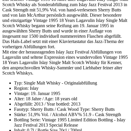
Scotch Whisky als Sonderabfüllung zum Islay Jazz Festival 2013 in
Cask Strength mit 51,9% Vol. von hand-verlesenen Sherry Butts
und von Iain McArthur persönlich ausgewählt. Dieser besondere
und einzigartige Vintage 1995 18 Years Lagavulin Islay Single Malt
Scotch Whisky begann seine Reifung am 19. Januar 1995 in
ausgewählten Sherry Butts und wurde in einer Auflage von
insgesamt nur 1500 individuell nummereirten Flaschen abgefüllt.
Das Hals-Label setzt mit einer Klaviertastatur das Jazz-Thema der
vorherigen Abfüllungen fort.
Mit eine der herausragenden Islay Jazz Festival Abfüllungen von
Lagavulin und seltene Expression eines wundervollen Vintage 1995
18 Years Lagavulin Islay Single Malt Scotch Whisky für Kenner,
den anspruchsvollen Whisky-Sammler und Liebhaber feiner alter
Scotch Whiskys.
Typ: Single Malt Whisky - Originalabfüllung
Region: Islay
Vintage: 19. Januar 1995
Alter: 18 Jahre / Age: 18 years old
Abgefüllt: 2013 / Year bottled: 2013
Fasstyp: Sherry Butts / Cask Wood Type: Sherry Butts
Stärke: 51,9% Vol. / Alcohol ABV% 51.9 - Cask Strength
Bottling Serie: Vintage 1995 Limited Edition Bottling - Islay
Jazz Festival 2013 Special Release
Inhalt: 0,7l / Bottle Size 70cl / 700ml