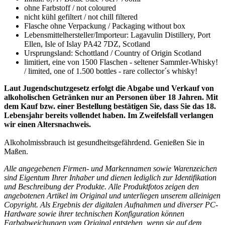
ohne Farbstoff / not coloured
nicht kühl gefiltert / not chill filtered
Flasche ohne Verpackung / Packaging without box
Lebensmittelhersteller/Importeur: Lagavulin Distillery, Port
Ellen, Isle of Islay PA42 7DZ, Scotland
Ursprungsland: Schottland / Country of Origin Scotland
limitiert, eine von 1500 Flaschen - seltener Sammler-Whisky!
/ limited, one of 1.500 bottles - rare collector´s whisky!
Laut Jugendschutzgesetz erfolgt die Abgabe und Verkauf von
alkoholischen Getränken nur an Personen über 18 Jahren. Mit
dem Kauf bzw. einer Bestellung bestätigen Sie, dass Sie das 18.
Lebensjahr bereits vollendet haben. Im Zweifelsfall verlangen
wir einen Altersnachweis.
Alkoholmissbrauch ist gesundheitsgefährdend. Genießen Sie in
Maßen.
Alle angegebenen Firmen- und Markennamen sowie Warenzeichen
sind Eigentum Ihrer Inhaber und dienen lediglich zur Identifikation
und Beschreibung der Produkte.
Alle Produktfotos zeigen den
angebotenen Artikel im Original und unterliegen unserem alleinigen
Copyright. Als Ergebnis der digitalen Aufnahmen und diverser PC-
Hardware sowie ihrer technischen Konfiguration können
Farbabweichungen vom Original entstehen, wenn sie auf dem