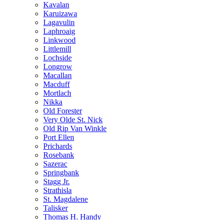
Kavalan
Karuizawa
Lagavulin
Laphroaig
Linkwood
Littlemill
Lochside
Longrow
Macallan
Macduff
Mortlach
Nikka
Old Forester
Very Olde St. Nick
Old Rip Van Winkle
Port Ellen
Prichards
Rosebank
Sazerac
Springbank
Stagg Jr.
Strathisla
St. Magdalene
Talisker
Thomas H. Handy