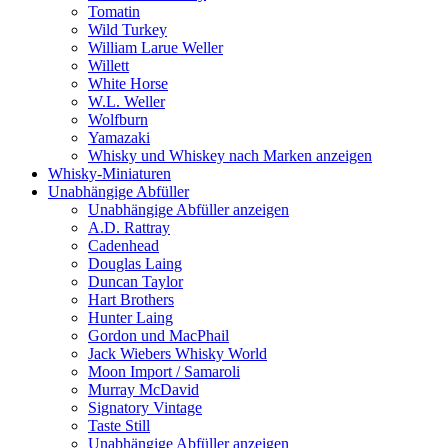
Tomatin
Wild Turkey
William Larue Weller
Willett
White Horse
W.L. Weller
Wolfburn
Yamazaki
Whisky und Whiskey nach Marken anzeigen
Whisky-Miniaturen
Unabhängige Abfüller
Unabhängige Abfüller anzeigen
A.D. Rattray
Cadenhead
Douglas Laing
Duncan Taylor
Hart Brothers
Hunter Laing
Gordon und MacPhail
Jack Wiebers Whisky World
Moon Import / Samaroli
Murray McDavid
Signatory Vintage
Taste Still
Unabhängige Abfüller anzeigen