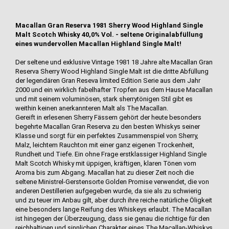
Macallan Gran Reserva 1981 Sherry Wood Highland Single
Malt Scotch Whisky 40,0% Vol. - seltene Originalabfüllung
eines wundervollen Macallan Highland Single Malt!
Der seltene und exklusive Vintage 1981 18 Jahre alte Macallan Gran
Reserva Sherry Wood Highland Single Malt ist die dritte Abfüllung
der legendären Gran Reseva limited Edition Serie aus dem Jahr
2000 und ein wirklich fabelhafter Tropfen aus dem Hause Macallan
und mit seinem voluminösen, stark sherrytönigen Stil gibt es
weithin keinen anerkannteren Malt als The Macallan.
Gereift in erlesenen Sherry Fässern gehört der heute besonders
begehrte Macallan Gran Reserva zu den besten Whiskys seiner
Klasse und sorgt für ein perfektes Zusammenspiel von Sherry,
Malz, leichtem Rauchton mit einer ganz eigenen Trockenheit,
Rundheit und Tiefe. Ein ohne Frage erstklassiger Highland Single
Malt Scotch Whisky mit üppigen, kräftigen, klaren Tönen vom
Aroma bis zum Abgang. Macallan hat zu dieser Zeit noch die
seltene Ministrel-Gerstensorte Golden Promise verwendet, die von
anderen Destillerien aufgegeben wurde, da sie als zu schwierig
und zu teuer im Anbau gilt, aber durch ihre reiche natürliche Öligkeit
eine besonders lange Reifung des Whiskeys erlaubt. The Macallan
ist hingegen der Überzeugung, dass sie genau die richtige für den
reichhaltigen und sinnlichen Charakter eines The Macallan-Whiskys