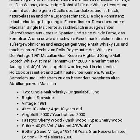
ist. Das Wasser, ein wichtiger Rohstoff für die Whisky-Herstellung,
stammt aus der eigenen Quelle des Landsitzes und ist frisch,
naturbelassen und ohne Eigengeschmack. Die ölige Konsistenz
erlaubt eine lange Lagerung in Eichenfässern. Dieser besondere
Macallan Single Malt reifte ausschließlich in ausgewählten
Sherryfässern aus Jerez in Spanien und seine dunkle Farbe, das
komplexe Aroma sowie der schwere Geschmack zeichnen diesen
außergewöhnlichen und einzigartigen Single Malt Whisky aus und
machen ihn zu Recht zum Rolls-Royce unter den Whiskys.
Der Vintage 1981 Macallan Gran Reserva Highland Single Malt
Scotch Whisky ist im Millennium-Jahr 2000 in einer limitierten
Auflage mit 40,0% Vol. abgefüllt worden, wird in einer edlen
Holzbox präsentiert und zählt heute unter Kennern, Whisky-
Sammlern und Liebhabern zu den besonders begehrten alten
Abfüllungen von Macallan.
Typ: Single Malt Whisky - Originalabfüllung
Region: Speyside
Vintage: 1981
Alter: 18 Jahre / Age: 18 years old
Abgefüllt: 2000 / Year bottled: 2000
Fasstyp: Sherry Wood / Cask Wood Type: Sherry Wood
Stärke: 40,0% Vol. / Alcohol ABV% 40.0
Bottling Serie: Vintage 1981 18 Years Gran Reseva Limited
Edition - Third Release 2000