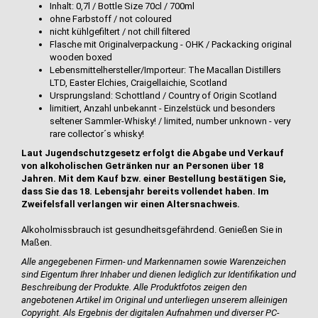
Inhalt: 0,7l / Bottle Size 70cl / 700ml
ohne Farbstoff / not coloured
nicht kühlgefiltert / not chill filtered
Flasche mit Originalverpackung - OHK / Packacking original
wooden boxed
Lebensmittelhersteller/Importeur: The Macallan Distillers
LTD, Easter Elchies, Craigellaichie, Scotland
Ursprungsland: Schottland / Country of Origin Scotland
limitiert, Anzahl unbekannt - Einzelstück und besonders
seltener Sammler-Whisky! / limited, number unknown - very
rare collector´s whisky!
Laut Jugendschutzgesetz erfolgt die Abgabe und Verkauf
von alkoholischen Getränken nur an Personen über 18
Jahren. Mit dem Kauf bzw. einer Bestellung bestätigen Sie,
dass Sie das 18. Lebensjahr bereits vollendet haben. Im
Zweifelsfall verlangen wir einen Altersnachweis.
Alkoholmissbrauch ist gesundheitsgefährdend. Genießen Sie in
Maßen.
Alle angegebenen Firmen- und Markennamen sowie Warenzeichen
sind Eigentum Ihrer Inhaber und dienen lediglich zur Identifikation und
Beschreibung der Produkte.
Alle Produktfotos zeigen den
angebotenen Artikel im Original und unterliegen unserem alleinigen
Copyright. Als Ergebnis der digitalen Aufnahmen und diverser PC-