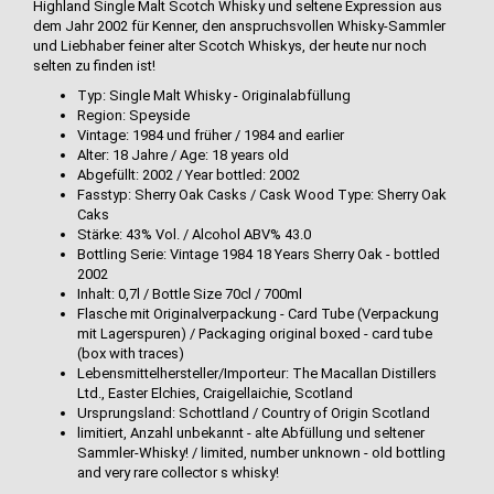
Highland Single Malt Scotch Whisky und seltene Expression aus
dem Jahr 2002 für Kenner, den anspruchsvollen Whisky-Sammler
und Liebhaber feiner alter Scotch Whiskys, der heute nur noch
selten zu finden ist!
Typ: Single Malt Whisky - Originalabfüllung
Region: Speyside
Vintage: 1984 und früher / 1984 and earlier
Alter: 18 Jahre / Age: 18 years old
Abgefüllt: 2002 / Year bottled: 2002
Fasstyp: Sherry Oak Casks / Cask Wood Type: Sherry Oak
Caks
Stärke: 43% Vol. / Alcohol ABV% 43.0
Bottling Serie: Vintage 1984 18 Years Sherry Oak - bottled
2002
Inhalt: 0,7l / Bottle Size 70cl / 700ml
Flasche mit Originalverpackung - Card Tube (Verpackung
mit Lagerspuren) / Packaging original boxed - card tube
(box with traces)
Lebensmittelhersteller/Importeur: The Macallan Distillers
Ltd., Easter Elchies, Craigellaichie, Scotland
Ursprungsland: Schottland / Country of Origin Scotland
limitiert, Anzahl unbekannt - alte Abfüllung und seltener
Sammler-Whisky! / limited, number unknown - old bottling
and very rare collector s whisky!