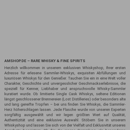
AMSHOP.DE – RARE WHISKY & FINE SPIRITS
Herzlich willkommen in unserem exklusiven Whiskyshop, Ihrer ersten
Adresse für erlesene Sammler-Whiskys, exquisiten Abfüllungen und
luxuriösen Whiskys für den Genießer. Tauchen Sie ein in eine Welt voller
Charakter, Geschichte und unvergesslicher Geschmackserlebnisse, die
speziell für Kenner, Liebhaber und anspruchsvolle Whisky-Sammler
kuratiert wurde. Ob limitierte Single Cask Whiskys, seltene Editionen
längst geschlossener Brennereien (Lost Distilleries) oder besonders alte
und lang gereifte Tropfen – bei uns finden Sie Whiskys, die Sammler-
Herz höherschlagen lassen. Jede Flasche wurde von unseren Experten
sorgfältig ausgewählt und wir legen größten Wert auf Qualität,
Authentizität und eine exklusive Auswahl. Stöbern Sie in unserem
Whiskyshop und lassen Sie sich von der Vielfalt und Exklusivität unseres