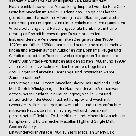
seitdem die Angabe des Abfülljahres / Release auf dem
Flaschenetikett sowie der Verpackung. Inspiriert von der Rare Cask
Serie hat Macallan im April 2018 dann das Design der Flasche
geändert und die markante v-förmig in das Glas eingearbeiteten
Einkerbung am Übergang zum Flaschenhals mit einem optimierten
Wiederbefüllungs- und Fälschungsschutz kombiniert mit einer
geprägten Box mit hochwertigem Design präsentiert.
Insbesondere die Versionen im alten Design aus den 1960er,
1970er und frühen 1980er Jahren sind heute nahezu nicht mehr zu
finden und erzielen auf den Auktionen von Bonhams, Krüger und
Christies exorbitante Preise mit weiter steigender Tendenz, die
Sherry Oak Vintage-Abfüllungen aus den späten 1980er und 1990er
Jahren zählen inzwischen zu den besonders begehrten
Abfüllungen und einzelne Jahrgänge sind inzwischen wahre
Sammlerraritäten!
Der Vintage 1984 18 Years Macallan Sherry Oak Highland Single
Malt Scotch Whisky zeigt in der Nase wundervolle Aromen von
getrockneten Früchten, ein Hauch Ingwer, Vanille, Zimt und
Zitrusfrüchten, der Geschmack ist komplex und weich mit
Gewürzen, Nelken, Orangen, Ingwer, Tabak und Trockenfrüchten
mit etwas Rauch, das Finish ist lang, voll und intensiv mit
getrockneten Früchten, Toffee, Nüssen und feinem Holzrauch - ein
komplexer und körperreicher Macallan Highland Single Malt
Scotch Whisky!
Ein wundervoller Vintage 1984 18 Years Macallan Sherry Oak