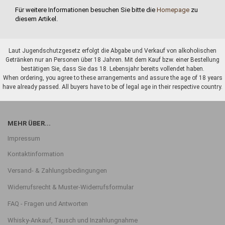
Für weitere Informationen besuchen Sie bitte die
Homepage
zu
diesem Artikel.
Laut Jugendschutzgesetz erfolgt die Abgabe und Verkauf von alkoholischen
Getränken nur an Personen über 18 Jahren. Mit dem Kauf bzw. einer Bestellung
bestätigen Sie, dass Sie das 18. Lebensjahr bereits vollendet haben.
When ordering, you agree to these arrangements and assure the age of 18 years
have already passed. All buyers have to be of legal age in their respective country.
MEHR ÜBER...
Impressum
Kontaktinformation
Versand- & Zahlungsbedingungen
Widerrufsrecht & Muster-Widerrufsformular
FAQ - Fragen und Antworten
Whisky-Ankauf, Tausch und Inzahlungnahme