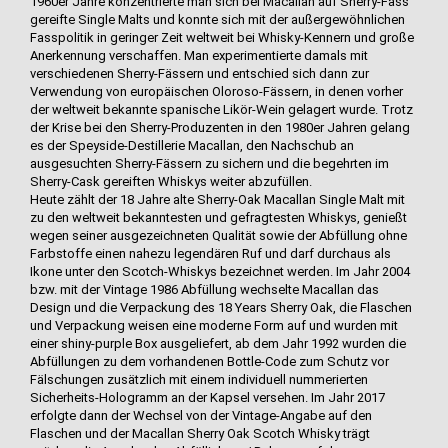
1960er Jahre konzentrierte man sich bei Macallan auf Sherry-Fass
gereifte Single Malts und konnte sich mit der außergewöhnlichen
Fasspolitik in geringer Zeit weltweit bei Whisky-Kennern und große
Anerkennung verschaffen. Man experimentierte damals mit
verschiedenen Sherry-Fässern und entschied sich dann zur
Verwendung von europäischen Oloroso-Fässern, in denen vorher
der weltweit bekannte spanische Likör-Wein gelagert wurde. Trotz
der Krise bei den Sherry-Produzenten in den 1980er Jahren gelang
es der Speyside-Destillerie Macallan, den Nachschub an
ausgesuchten Sherry-Fässern zu sichern und die begehrten im
Sherry-Cask gereiften Whiskys weiter abzufüllen.
Heute zählt der 18 Jahre alte Sherry-Oak Macallan Single Malt mit
zu den weltweit bekanntesten und gefragtesten Whiskys, genießt
wegen seiner ausgezeichneten Qualität sowie der Abfüllung ohne
Farbstoffe einen nahezu legendären Ruf und darf durchaus als
Ikone unter den Scotch-Whiskys bezeichnet werden. Im Jahr 2004
bzw. mit der Vintage 1986 Abfüllung wechselte Macallan das
Design und die Verpackung des 18 Years Sherry Oak, die Flaschen
und Verpackung weisen eine moderne Form auf und wurden mit
einer shiny-purple Box ausgeliefert, ab dem Jahr 1992 wurden die
Abfüllungen zu dem vorhandenen Bottle-Code zum Schutz vor
Fälschungen zusätzlich mit einem individuell nummerierten
Sicherheits-Hologramm an der Kapsel versehen. Im Jahr 2017
erfolgte dann der Wechsel von der Vintage-Angabe auf den
Flaschen und der Macallan Sherry Oak Scotch Whisky trägt