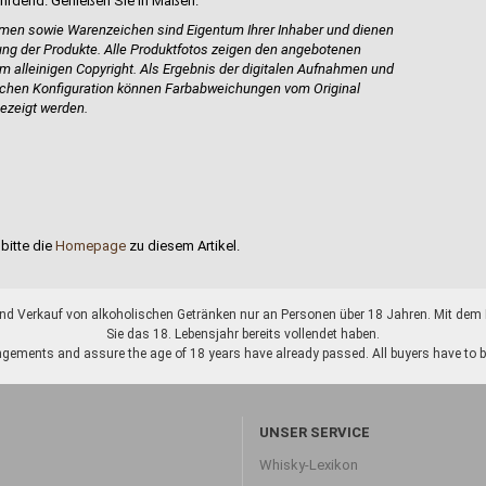
hrdend. Genießen Sie in Maßen.
en sowie Warenzeichen sind Eigentum Ihrer Inhaber und dienen
bung der Produkte.
Alle Produktfotos zeigen den angebotenen
em alleinigen Copyright. Als Ergebnis der digitalen Aufnahmen und
ischen Konfiguration können Farbabweichungen vom Original
ezeigt werden.
bitte die
Homepage
zu diesem Artikel.
d Verkauf von alkoholischen Getränken nur an Personen über 18 Jahren. Mit dem K
Sie das 18. Lebensjahr bereits vollendet haben.
gements and assure the age of 18 years have already passed. All buyers have to be o
UNSER SERVICE
Whisky-Lexikon