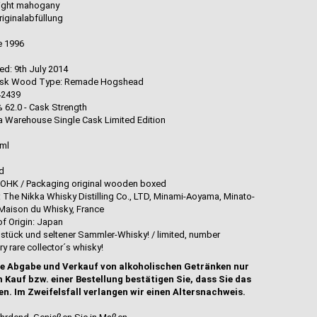
 light mahogany
riginalabfüllung
e 1996
d
led: 9th July 2014
ask Wood Type: Remade Hogshead
42439
% 62.0 - Cask Strength
ka Warehouse Single Cask Limited Edition
0ml
ed
- OHK / Packaging original wooden boxed
: The Nikka Whisky Distilling Co., LTD, Minami-Aoyama, Minato-
 Maison du Whisky, France
f Origin: Japan
elstück und seltener Sammler-Whisky! / limited, number
y rare collector´s whisky!
e Abgabe und Verkauf von alkoholischen Getränken nur
 Kauf bzw. einer Bestellung bestätigen Sie, dass Sie das
en. Im Zweifelsfall verlangen wir einen Altersnachweis.