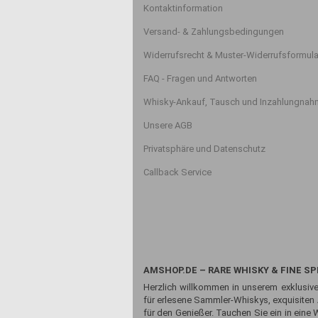
Kontaktinformation
Versand- & Zahlungsbedingungen
Widerrufsrecht & Muster-Widerrufsformula
FAQ - Fragen und Antworten
Whisky-Ankauf, Tausch und Inzahlungna
Unsere AGB
Privatsphäre und Datenschutz
Callback Service
AMSHOP.DE – RARE WHISKY & FINE SP
Herzlich willkommen in unserem exklusive
für erlesene Sammler-Whiskys, exquisiten
für den Genießer. Tauchen Sie ein in eine 