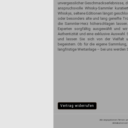
unvergesslicher Geschmackserlebnisse, die
anspruchsvolle Whisky-Sammler kuratiert
Whiskys, seltene Editionen längst geschlos
oder besonders alte und lang gereifte Tr
die Sammler-Herz höherschlagen lassen
Experten sorgfältig ausgewählt und wir
Authentizität und eine exklusive Auswahl
und lassen Sie sich von der Vielfalt 
begeistern. Ob für die eigene Sammlung,
langfristige Wertanlage – bei uns werden S
Vertrag widerrufen
Alle angegebenen Firmen- und
All indicated co