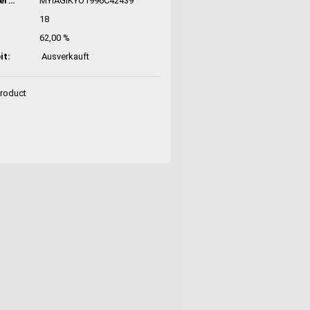
Hersteller-Nr:
MYIAGIKYO1996C42439
18
62,00 %
it:
Ausverkauft
Product