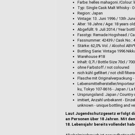
Farbe: helles mahagoni /Colour:
Typ: Single Cask Malt Whisky - O
Region: Japan
Vintage: 13. Juni 1996 / 13th Jun
Alter: 18 Jahre / Age: 18 years ol
Abgefüllt: 9. Juli 2014 / Year bott
Fasstyp: Remade Hogshead / C
Fassnummer: 42439 / Cask No.: 
Stärke: 62,0% Vol. / Alcohol ABV
Bottling Serie: Vintage 1996 Nik
Warehouse #18
Inhalt: 0,7l / Bottle Size 70cl / 70
ohne Farbstoff / not coloured
nich kühl gefiltert / not chill filter
Flasche mit Originalverpackung 
Lebensmittelhersteller/Importeur
ku, Tokyo 107-8616 - Japan / La
Ursprungsland: Japan / Country o
imitiert, Anzahl unbekannt - Einz
unknown - unique bottling and ver
Laut Jugendschutzgesetz erfolgt di
an Personen über 18 Jahren. Mit dem
18. Lebensjahr bereits vollendet hab