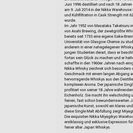
Juni 1996 destilliert und nach 18 Jahr
am 9. Juli 2014 in der Nikka Warehouse 
und Kühlfiltration in Cask Strength mit 6
wurde.
Im Jahr 1952 von Masataka Taketsuru in
von Asahi Brewing, der zweitgrößte Whi
bereits seit 1733 eine eigene Sake-Bren
Universität von Glasgow Chemie zu stud
anderem in einer nahegelegenen Whisky-
jungen Studenten derart, dass er beschl
fortan sein Glück zu machen und er hatt
schaffte in den 1960er Jahren nach ein
Nikka-Whisky zeichnet sich besonders 
Geschmack mit einem langen Abgang aus.
hervorragende Whiskys aus den Destille
komplexen Aroma. Der japanische Singl
profitiert von seiner 18 Jahre währen
Eichenholz. Sie macht ihn vielschichtig
feinen, fast schon bewundernswerten Jap
japanische Kunst, sowohl ein klares und 
diese Single Malt Abfüllung zeigt Miyag
Die exquisiten Nikka Miyagikyo Wareho
erstklassig und exklusive Expression f
feiner alter Japan Whiskys.