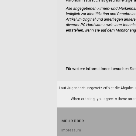
Alkoholmissbrauch ist gesundheitsgefä
Alle angegebenen Firmen- und Markennam
lediglich zur Identifikation und Beschrei
Artikel im Original und unterliegen unser
diverser PC-Hardware sowie ihrer techn
entstehen, wenn sie auf dem Monitor ang
Für weitere Informationen besuchen Sie 
Laut Jugendschutzgesetz erfolgt die Abgabe un
When ordering, you agree to these arran
MEHR ÜBER...
Impressum