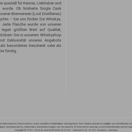
 speziell für Kenner, Liebhaber und
 wurde. Ob limitierte Single Cask
sener Brennereien (Lost Distilleries)
opfen – bei uns finden Sie Whiskys,
. Jede Flasche wurde von unseren
 legen größten Wert auf Qualität,
. Stöbern Sie in unserem Whiskyshop
und Exklusivität unseres Angebots
 als besonderes Geschenk oder als
ie fündig.
 Markennamen, Warenzeichen sowie sämtliche Produktbilder sind Eigentum Ihrer Inhaber und dienen lediglich zur Identifikation u
mpany- and brand names, trademarks and product images are the property of their owners and only used for identification and descrip
Copyright © 1993 - 2020 by AmCom® GmbH & Co KG – Straßacker 30 - 87437 Kempten - Germany