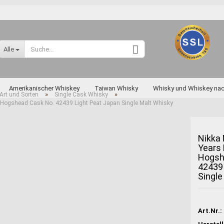
Sprache auswählen
Alle
Lieferland
Amerikanischer Whiskey
Taiwan Whisky
Whisky und Whiskey na
»
»
Art und Sorten
Single Cask Whisky
Hogshead Cask No. 42439 Light Peat Japan Single Malt Whisky
skey nach Art und Sorten
Diverse Raritäten
Nikka 
Years
Konto erstellen
Hogsh
Passwort vergessen
42439 
Single
Miyagikyo
Taketsuru
Yoichi
Art.Nr.: