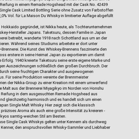
en Reifung in einem Remade Hogshead mit der Cask No. 42439
Single Cask Limited Bottling Serie ohne Zusatz von Farbstoffen
2,0% Vol. für La Maison Du Whisky in limitierter Auflage abgefüllt
 Hokkaido gegründet, ist Nikka heute, als Tochterunternehmen
skey-Hersteller Japans. Taketsuru, dessen Familie in Japan
nerei betreibt, wanderte 1918 nach Schottland aus um an der
ieren. Während seines Studiums arbeitete er dort unter
Brennerei. Die Kunst des Whiskey-Brennens faszinierte den
oss erstere in seine Heimat Japan zu exportieren um damit
e Erfolg. 1940 kreierte Taketsuru seine erste eigene Marke und
igen Auszeichnungen schließlich den großen Durchbruch. Der
durch seine fruchtigen Charakter und ausgewogenen
 Für seine Produktion vereinte der Brennmeister
rien der Nikka-Group zu einer Kreation mit einem umwerfend
e Malt aus der Brennerei Miyagikyo im Norden von Honshu
den Reifung in dem ausgesuchten Remade Hogshead aus
 und gleichzeitig harmonisch und es handelt sich um einen
an Single Malt Whisky. Hier zeigt sich die klassisch
präzises Aroma als auch eine große Intensität zu kreieren -
ikyos samtig-weichen Stil am Besten.
use Single Cask Whiskys gelten unter Kennern als durchweg
ür Kenner, den anspruchsvollen Whisky-Sammler und Liebhaber