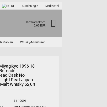
DE
Kundenlogin
Merkzettel
Ihr Warenkorb
0,00 EUR
ch Marken
Whisky-Miniaturen
Miyagikyo 1996 18
 Remade
ead Cask No.
?
Light Peat Japan
 Malt Whisky 62,0%
31-10091