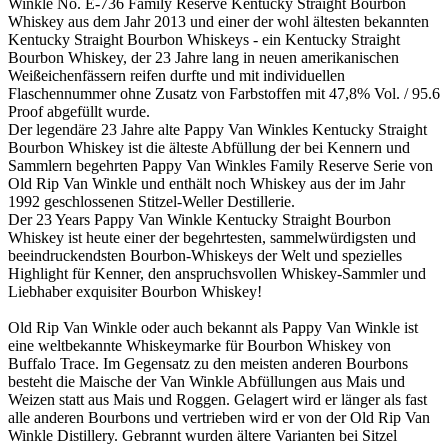
Winkle No. E-736 Family Reserve Kentucky Straight Bourbon
Whiskey aus dem Jahr 2013 und einer der wohl ältesten bekannten
Kentucky Straight Bourbon Whiskeys - ein Kentucky Straight
Bourbon Whiskey, der 23 Jahre lang in neuen amerikanischen
Weißeichenfässern reifen durfte und mit individuellen
Flaschennummer ohne Zusatz von Farbstoffen mit 47,8% Vol. / 95.6
Proof abgefüllt wurde.
Der legendäre 23 Jahre alte Pappy Van Winkles Kentucky Straight
Bourbon Whiskey ist die älteste Abfüllung der bei Kennern und
Sammlern begehrten Pappy Van Winkles Family Reserve Serie von
Old Rip Van Winkle und enthält noch Whiskey aus der im Jahr
1992 geschlossenen Stitzel-Weller Destillerie.
Der 23 Years Pappy Van Winkle Kentucky Straight Bourbon
Whiskey ist heute einer der begehrtesten, sammelwürdigsten und
beeindruckendsten Bourbon-Whiskeys der Welt und spezielles
Highlight für Kenner, den anspruchsvollen Whiskey-Sammler und
Liebhaber exquisiter Bourbon Whiskey!
Old Rip Van Winkle oder auch bekannt als Pappy Van Winkle ist
eine weltbekannte Whiskeymarke für Bourbon Whiskey von
Buffalo Trace. Im Gegensatz zu den meisten anderen Bourbons
besteht die Maische der Van Winkle Abfüllungen aus Mais und
Weizen statt aus Mais und Roggen. Gelagert wird er länger als fast
alle anderen Bourbons und vertrieben wird er von der Old Rip Van
Winkle Distillery. Gebrannt wurden ältere Varianten bei Sitzel