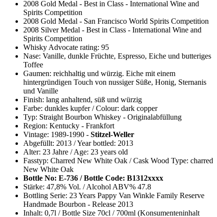
2008 Gold Medal - Best in Class - International Wine and
Spirits Competition
2008 Gold Medal - San Francisco World Spirits Competition
2008 Silver Medal - Best in Class - International Wine and
Spirits Competition
Whisky Advocate rating: 95
Nase: Vanille, dunkle Früchte, Espresso, Eiche und butteriges
Toffee
Gaumen: reichhaltig und würzig. Eiche mit einem
hintergründigen Touch von nussiger Süße, Honig, Sternanis
und Vanille
Finish: lang anhaltend, süß und würzig
Farbe: dunkles kupfer / Colour: dark copper
Typ: Straight Bourbon Whiskey - Originalabfüllung
Region: Kentucky - Frankfort
Vintage: 1989-1990 -
Stitzel-Weller
Abgefüllt: 2013 / Year bottled: 2013
Alter: 23 Jahre / Age: 23 years old
Fasstyp: Charred New White Oak / Cask Wood Type: charred
New White Oak
Bottle No: E-736 / Bottle Code: B1312xxxx
Stärke: 47,8% Vol. / Alcohol ABV% 47.8
Bottling Serie: 23 Years Pappy Van Winkle Family Reserve
Handmade Bourbon - Release 2013
Inhalt: 0,7l / Bottle Size 70cl / 700ml (Konsumenteninhalt