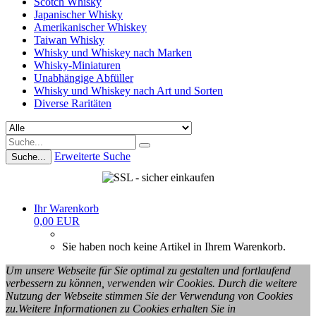
Scotch Whisky
Japanischer Whisky
Amerikanischer Whiskey
Taiwan Whisky
Whisky und Whiskey nach Marken
Whisky-Miniaturen
Unabhängige Abfüller
Whisky und Whiskey nach Art und Sorten
Diverse Raritäten
Erweiterte Suche
Suche...
Ihr Warenkorb
0,00 EUR
Sie haben noch keine Artikel in Ihrem Warenkorb.
Um unsere Webseite für Sie optimal zu gestalten und fortlaufend
verbessern zu können, verwenden wir Cookies. Durch die weitere
Nutzung der Webseite stimmen Sie der Verwendung von Cookies
zu.Weitere Informationen zu Cookies erhalten Sie in