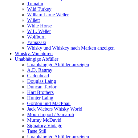
Tomatin
Wild Turkey
William Larue Weller
Willett
White Horse
W.L. Weller
Wolfburn
Yamazaki
Whisky und Whiskey nach Marken anzeigen
Whisky-Miniaturen
Unabhängige Abfüller
Unabhängige Abfüller anzeigen
A.D. Rattray
Cadenhead
Douglas Laing
Duncan Taylor
Hart Brothers
Hunter Laing
Gordon und MacPhail
Jack Wiebers Whisky World
Moon Import / Samaroli
Murray McDavid
Signatory Vintage
Taste Still
Unabhängige Abfüller anzeigen