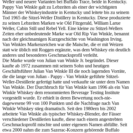
Weller und neuere Varianten bei Buffalo Trace, beide in Kentucky.
Pappy Van Winkle galt zu Lebzeiten als einer der wichtigsten
Männer der Whiskeyindustrie in Kentucky und leitete bis zu seinem
Tod 1965 die Sitzel-Weller Distillery in Kentucky. Diese produzierte
zu seinen Lebzeiten Marken wie Old Fitzgerald, William Larue
Weller, Cabin Still und Rebel Yell. Eine kleine zu Stitzel-Wellers
Zeiten eher unbedeutende Marke war Old Rip Van Winkle, benannt
nach der gleichnamigen Kurzgeschichte von Washington Irving.
Van Winkles Markenzeichen war die Maische, die er mit Weizen
statt wie üblich mit Roggen ergänzte, was dem Whiskey ein deutlich
anderes und besonderes Geschmacksprofil verleiht.
Die Marke wurde von Julian van Winkle Jr. begründet. Dieser
kaufte ab 1972 zusammen mit seinem Sohn und heutigen
Geschäftsführer Julian Van Winkle III die noch lagernden Vorräte,
die die lange von Julian - Pappy - Van Winkle geführte Stitzel-
Weller-Destillerie gefertigt hatte und verkaufte sie unter dem Namen
Van Winkle. Der Durchbruch für Van Winkle kam 1996 als ein Van
Winkle Whiskey dem renommierten Beverage Testing Institute
vorgestellt wurde. Er erhielt in deren Bewertung noch-nie-
dagewesene 99 von 100 Punkten und die Nachfrage nach Van
Winkle Whiskey stieg dramatisch. Seit den 1980ern bis 2002
arbeitete Van Winkle als typischer Whiskey-Blender, der Fässer
verschiedener Destillerien kaufte, diese nach einem angestrebten
Geschmacksprofil mischte und unter eigenem Namen abfüllte. Seit
etwa 2000 nahm die zum Sazerac-Konzern gehörende Buffalo