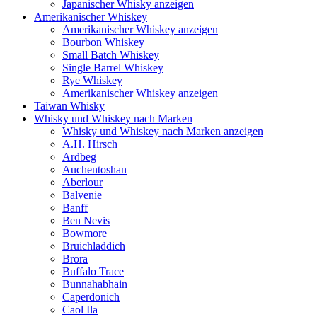
Japanischer Whisky anzeigen
Amerikanischer Whiskey
Amerikanischer Whiskey anzeigen
Bourbon Whiskey
Small Batch Whiskey
Single Barrel Whiskey
Rye Whiskey
Amerikanischer Whiskey anzeigen
Taiwan Whisky
Whisky und Whiskey nach Marken
Whisky und Whiskey nach Marken anzeigen
A.H. Hirsch
Ardbeg
Auchentoshan
Aberlour
Balvenie
Banff
Ben Nevis
Bowmore
Bruichladdich
Brora
Buffalo Trace
Bunnahabhain
Caperdonich
Caol Ila