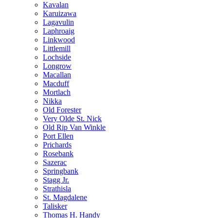
Kavalan
Karuizawa
Lagavulin
Laphroaig
Linkwood
Littlemill
Lochside
Longrow
Macallan
Macduff
Mortlach
Nikka
Old Forester
Very Olde St. Nick
Old Rip Van Winkle
Port Ellen
Prichards
Rosebank
Sazerac
Springbank
Stagg Jr.
Strathisla
St. Magdalene
Talisker
Thomas H. Handy