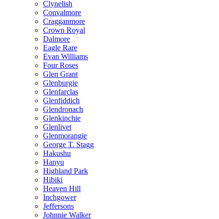
Clynelish
Convalmore
Cragganmore
Crown Royal
Dalmore
Eagle Rare
Evan Williams
Four Roses
Glen Grant
Glenburgie
Glenfarclas
Glenfiddich
Glendronach
Glenkinchie
Glenlivet
Glenmorangie
George T. Stagg
Hakushu
Hanyu
Highland Park
Hibiki
Heaven Hill
Inchgower
Jeffersons
Johnnie Walker