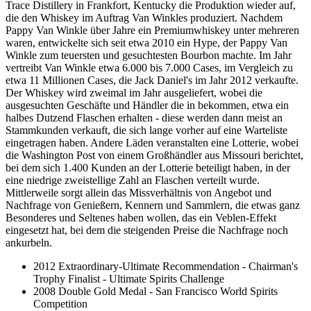
Trace Distillery in Frankfort, Kentucky die Produktion wieder auf,
die den Whiskey im Auftrag Van Winkles produziert. Nachdem
Pappy Van Winkle über Jahre ein Premiumwhiskey unter mehreren
waren, entwickelte sich seit etwa 2010 ein Hype, der Pappy Van
Winkle zum teuersten und gesuchtesten Bourbon machte. Im Jahr
vertreibt Van Winkle etwa 6.000 bis 7.000 Cases, im Vergleich zu
etwa 11 Millionen Cases, die Jack Daniel's im Jahr 2012 verkaufte.
Der Whiskey wird zweimal im Jahr ausgeliefert, wobei die
ausgesuchten Geschäfte und Händler die in bekommen, etwa ein
halbes Dutzend Flaschen erhalten - diese werden dann meist an
Stammkunden verkauft, die sich lange vorher auf eine Warteliste
eingetragen haben. Andere Läden veranstalten eine Lotterie, wobei
die Washington Post von einem Großhändler aus Missouri berichtet,
bei dem sich 1.400 Kunden an der Lotterie beteiligt haben, in der
eine niedrige zweistellige Zahl an Flaschen verteilt wurde.
Mittlerweile sorgt allein das Missverhältnis von Angebot und
Nachfrage von Genießern, Kennern und Sammlern, die etwas ganz
Besonderes und Seltenes haben wollen, das ein Veblen-Effekt
eingesetzt hat, bei dem die steigenden Preise die Nachfrage noch
ankurbeln.
2012 Extraordinary-Ultimate Recommendation - Chairman's
Trophy Finalist - Ultimate Spirits Challenge
2008 Double Gold Medal - San Francisco World Spirits
Competition