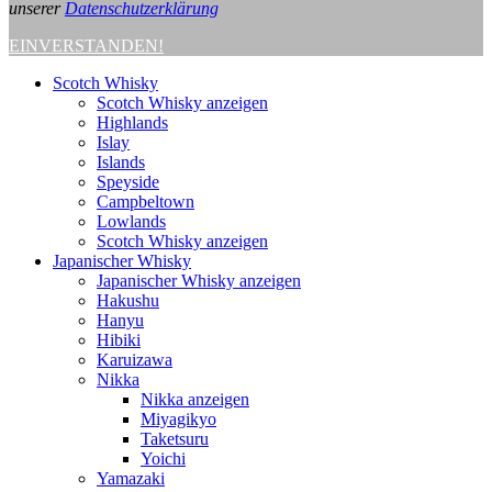
unserer
Datenschutzerklärung
EINVERSTANDEN!
Scotch Whisky
Scotch Whisky anzeigen
Highlands
Islay
Islands
Speyside
Campbeltown
Lowlands
Scotch Whisky anzeigen
Japanischer Whisky
Japanischer Whisky anzeigen
Hakushu
Hanyu
Hibiki
Karuizawa
Nikka
Nikka anzeigen
Miyagikyo
Taketsuru
Yoichi
Yamazaki