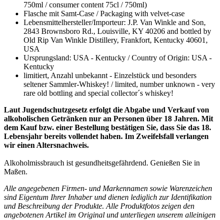
750ml / consumer content 75cl / 750ml)
Flasche mit Samt-Case / Packaging with velvet-case
Lebensmittelhersteller/Importeur: J.P. Van Winkle and Son,
2843 Brownsboro Rd., Louisville, KY 40206 and bottled by
Old Rip Van Winkle Distillery, Frankfort, Kentucky 40601,
USA
Ursprungsland: USA - Kentucky / Country of Origin: USA -
Kentucky
limitiert, Anzahl unbekannt - Einzelstück und besonders
seltener Sammler-Whiskey! / limited, number unknown - very
rare old bottling and special collector´s whiskey!
Laut Jugendschutzgesetz erfolgt die Abgabe und Verkauf von
alkoholischen Getränken nur an Personen über 18 Jahren. Mit
dem Kauf bzw. einer Bestellung bestätigen Sie, dass Sie das 18.
Lebensjahr bereits vollendet haben. Im Zweifelsfall verlangen
wir einen Altersnachweis.
Alkoholmissbrauch ist gesundheitsgefährdend. Genießen Sie in
Maßen.
Alle angegebenen Firmen- und Markennamen sowie Warenzeichen
sind Eigentum Ihrer Inhaber und dienen lediglich zur Identifikation
und Beschreibung der Produkte.
Alle Produktfotos
zeigen den
angebotenen Artikel im Original und unterliegen unserem alleinigen