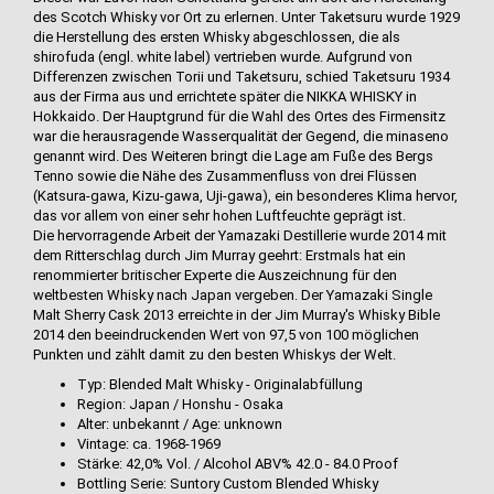
des Scotch Whisky vor Ort zu erlernen. Unter Taketsuru wurde 1929
die Herstellung des ersten Whisky abgeschlossen, die als
shirofuda (engl. white label) vertrieben wurde. Aufgrund von
Differenzen zwischen Torii und Taketsuru, schied Taketsuru 1934
aus der Firma aus und errichtete später die NIKKA WHISKY in
Hokkaido. Der Hauptgrund für die Wahl des Ortes des Firmensitz
war die herausragende Wasserqualität der Gegend, die minaseno
genannt wird. Des Weiteren bringt die Lage am Fuße des Bergs
Tenno sowie die Nähe des Zusammenfluss von drei Flüssen
(Katsura-gawa, Kizu-gawa, Uji-gawa), ein besonderes Klima hervor,
das vor allem von einer sehr hohen Luftfeuchte geprägt ist.
Die hervorragende Arbeit der Yamazaki Destillerie wurde 2014 mit
dem Ritterschlag durch Jim Murray geehrt: Erstmals hat ein
renommierter britischer Experte die Auszeichnung für den
weltbesten Whisky nach Japan vergeben. Der Yamazaki Single
Malt Sherry Cask 2013 erreichte in der Jim Murray's Whisky Bible
2014 den beeindruckenden Wert von 97,5 von 100 möglichen
Punkten und zählt damit zu den besten Whiskys der Welt.
Typ: Blended Malt Whisky - Originalabfüllung
Region: Japan / Honshu - Osaka
Alter: unbekannt / Age: unknown
Vintage: ca. 1968-1969
Stärke: 42,0% Vol. / Alcohol ABV% 42.0 - 84.0 Proof
Bottling Serie: Suntory Custom Blended Whisky