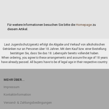
Für weitere Informationen besuchen Sie bitte die
Homepage
zu
diesem Artikel.
Laut Jugendschutzgesetz erfolgt die Abgabe und Verkauf von alkoholischen
Getränken nur an Personen über 18 Jahren. Mit dem Kauf bzw. einer Bestellung
bestätigen Sie, dass Sie das 18. Lebensjahr bereits vollendet haben.
When ordering, you agree to these arrangements and assure the age of 18 years
have already passed. All buyers have to be of legal age in their respective country.
MEHR ÜBER...
Impressum
Kontaktinformation
Versand- & Zahlungsbedingungen