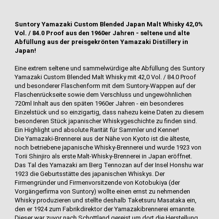
Suntory Yamazaki Custom Blended Japan Malt Whisky 42,0%
Vol. / 84.0 Proof aus den 1960er Jahren - seltene und alte
Abfüllung aus der preisgekrönten Yamazaki Distillery in
Japan!
Eine extrem seltene und sammelwürdige alte Abfüllung des Suntory
Yamazaki Custom Blended Malt Whisky mit 42,0 Vol. / 84.0 Proof
und besonderer Flaschenform mit dem Suntory-Wappen auf der
Flaschenrückseite sowie dem Verschluss und ungewöhnlichen
720ml Inhalt aus den späten 1960er Jahren - ein besonderes
Einzelstück und so einzigartig, dass nahezu keine Daten zu diesem
besonderen Stück japanischer Whiskygeschichte zu finden sind.
Ein Highlight und absolute Rarität für Sammler und Kenner!
Die Yamazaki-Brennerei aus der Nähe von Kyoto ist die älteste,
noch betriebene japanische Whisky-Brennerei und wurde 1923 von
Torii Shinjiro als erste Malt-Whisky-Brennerei in Japan eröffnet.
Das Tal des Yamazaki am Berg Tennozan auf der Insel Honshu war
1923 die Geburtsstätte des japanischen Whiskys. Der
Firmengründer und Firmenvorsitzende von Kotobukiya (der
Vorgängerfirma von Suntory) wollte einen ernst zu nehmenden
Whisky produzieren und stellte deshalb Taketsuru Masataka ein,
den er 1924 zum Fabrikdirektor der Yamazakibrennerei ernannte.
Dieser war zuvor nach Schottland gereist um dort die Herstellung