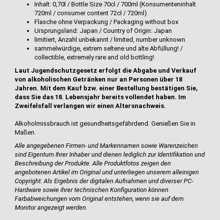
Inhalt: 0,70l / Bottle Size 70cl / 700ml (Konsumenteninhalt
720ml / consumer content 72cl / 720ml)
Flasche ohne Verpackung / Packaging without box
Ursprungsland: Japan / Country of Origin: Japan
limitiert, Anzahl unbekannt / limited, number unknown
sammelwürdige, extrem seltene und alte Abfüllung! /
collectible, extremely rare and old bottling!
Laut Jugendschutzgesetz erfolgt die Abgabe und Verkauf
von alkoholischen Getränken nur an Personen über 18
Jahren. Mit dem Kauf bzw. einer Bestellung bestätigen Sie,
dass Sie das 18. Lebensjahr bereits vollendet haben. Im
Zweifelsfall verlangen wir einen Altersnachweis.
Alkoholmissbrauch ist gesundheitsgefährdend. Genießen Sie in
Maßen.
Alle angegebenen Firmen- und Markennamen sowie Warenzeichen
sind Eigentum Ihrer Inhaber und dienen lediglich zur Identifikation und
Beschreibung der Produkte.
Alle Produktfotos zeigen den
angebotenen Artikel im Original und unterliegen unserem alleinigen
Copyright. Als Ergebnis der digitalen Aufnahmen und diverser PC-
Hardware sowie ihrer technischen Konfiguration können
Farbabweichungen vom Original entstehen, wenn sie auf dem
Monitor angezeigt werden.