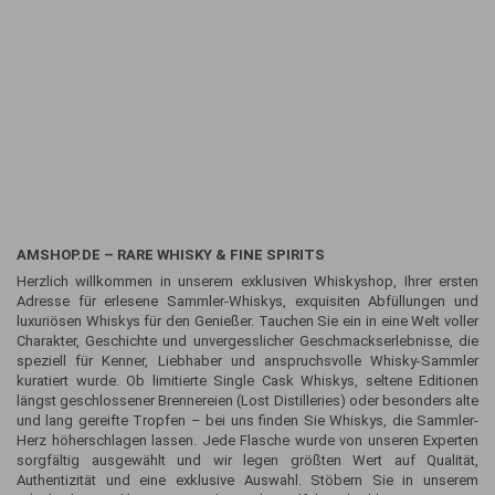
AMSHOP.DE – RARE WHISKY & FINE SPIRITS
Herzlich willkommen in unserem exklusiven Whiskyshop, Ihrer ersten
Adresse für erlesene Sammler-Whiskys, exquisiten Abfüllungen und
luxuriösen Whiskys für den Genießer. Tauchen Sie ein in eine Welt voller
Charakter, Geschichte und unvergesslicher Geschmackserlebnisse, die
speziell für Kenner, Liebhaber und anspruchsvolle Whisky-Sammler
kuratiert wurde. Ob limitierte Single Cask Whiskys, seltene Editionen
längst geschlossener Brennereien (Lost Distilleries) oder besonders alte
und lang gereifte Tropfen – bei uns finden Sie Whiskys, die Sammler-
Herz höherschlagen lassen. Jede Flasche wurde von unseren Experten
sorgfältig ausgewählt und wir legen größten Wert auf Qualität,
Authentizität und eine exklusive Auswahl. Stöbern Sie in unserem