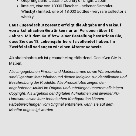
Ursprungsland: Japan / Country of Origin: Japan
limitiert, eine von 18000 Flaschen - seltener Sammler-
Whisky! / limited, one of 18.000 bottles - very rare collector´s
whisky!
Laut Jugendschutzgesetz erfolgt die Abgabe und Verkauf
von alkoholischen Getränken nur an Personen über 18
Jahren. Mit dem Kauf bzw. einer Bestellung bestätigen Sie,
dass Sie das 18. Lebensjahr bereits vollendet haben. Im
Zweifelsfall verlangen wir einen Altersnachweis.
Alkoholmissbrauch ist gesundheitsgefährdend. Genießen Sie in
Maßen.
Alle angegebenen Firmen- und Markennamen sowie Warenzeichen
sind Eigentum Ihrer Inhaber und dienen lediglich zur Identifikation und
Beschreibung der Produkte.
Alle Produktfotos zeigen den
angebotenen Artikel im Original und unterliegen unserem alleinigen
Copyright. Als Ergebnis der digitalen Aufnahmen und diverser PC-
Hardware sowie ihrer technischen Konfiguration können
Farbabweichungen vom Original entstehen, wenn sie auf dem
Monitor angezeigt werden.