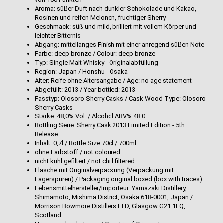
Aroma: süßer Duft nach dunkler Schokolade und Kakao,
Rosinen und reifen Melonen, fruchtiger Sherry
Geschmack: süß und mild, brilliert mit vollem Körper und
leichter Bitternis
Abgang: mittellanges Finish mit einer anregend süßen Note
Farbe: deep bronze / Colour: deep bronze
Typ: Single Malt Whisky - Originalabfüllung
Region: Japan / Honshu - Osaka
Alter: Reife ohne Altersangabe / Age: no age statement
Abgefüllt: 2013 / Year bottled: 2013
Fasstyp: Olosoro Sherry Casks / Cask Wood Type: Olosoro
Sherry Casks
Stärke: 48,0% Vol. / Alcohol ABV% 48.0
Bottling Serie: Sherry Cask 2013 Limited Edition - 5th
Release
Inhalt: 0,7l / Bottle Size 70cl / 700ml
ohne Farbstoff / not coloured
nicht kühl gefiltert / not chill filtered
Flasche mit Originalverpackung (Verpackung mit
Lagerspuren) / Packaging original boxed (box with traces)
Lebensmittelhersteller/Importeur: Yamazaki Distillery,
Shimamoto, Mishima District, Osaka 618-0001, Japan /
Morrison Bowmore Distillers LTD, Glasgow G21 1EQ,
Scotland