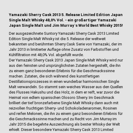
Yamazaki Sherry Cask 2013 5. Release Limited Edition Japan
Single Malt Whisky 48,0% Vol. - ein großartiger Yamazaki
Japan Single Malt und Jim Murray´s World Best Whisky 2015!
Der ausgezeichnete Suntory Yamazaki Sherry Cask 2013 Limited
Edition Single Malt Whisky ist die 5. Release der weltweit
bekannten und berühmten Sherry Cask Serie von Yamazaki, der im
Jahr 2013 in limitierter Auflage ohne Zusatz von Farbstoffen und
Kühlfiltration mit 48,0% Vol. abgefüllt wurde.
Der Yamazaki Sherry Cask 2013 Japan Single Malt Whisky wird nur
aus den feinsten und ursprünglichsten Zutaten hergestellt, die ihn
zu einem ganz besonderen Erlebnis für die Geschmackssinne
machen. Zutaten, die sich während des kunstfertigen
Destillationsprozesses in einen wunderbar harmonischen Single
Malt verwandeln. So stammt sein weiches Wasser aus den Quellen
des Flusses Hakushu und das Holz, in dem er reift, war zuvor die
Heimat von edlem spanischen Olosoro Sherry. Im Geschmack
brilliert der tief bronzefarbene Single Malt Whisky dann auch mit
reizvollen fruchtigen Sherry- und Schokoladenaromen, Rosinen
und reifen Melonen, die ihn zu einem ganz besonderen Erlebnis für
die Geschmackssinne machen und zu Recht von Jim Murray im
Jahr 2015 die begehrte Auszeichnung als bester Whisky der Welt
erhielt. Dieser besondere Yamazaki Sherry Cask 2013 Limited