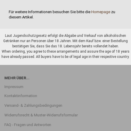
Für weitere Informationen besuchen Sie bitte die
Homepage
zu
diesem Artikel.
Laut Jugendschutzgesetz erfolgt die Abgabe und Verkauf von alkoholischen
Getränken nur an Personen über 18 Jahren. Mit dem Kauf bzw. einer Bestellung
bestätigen Sie, dass Sie das 18. Lebensjahr bereits vollendet haben.
When ordering, you agree to these arrangements and assure the age of 18 years
have already passed. All buyers have to be of legal age in their respective country.
MEHR ÜBER...
Impressum
Kontaktinformation
Versand- & Zahlungsbedingungen
Widerrufsrecht & Muster-Widerrufsformular
FAQ - Fragen und Antworten