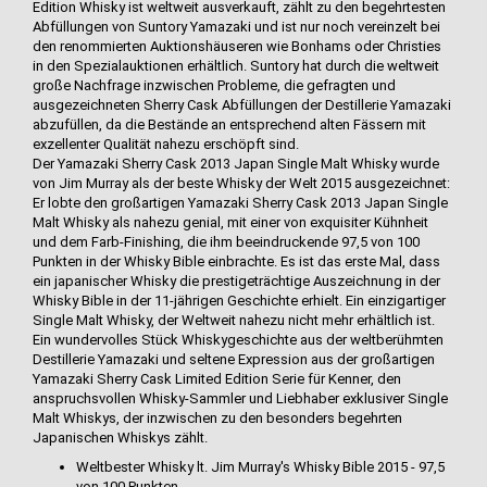
Edition Whisky ist weltweit ausverkauft, zählt zu den begehrtesten
Abfüllungen von Suntory Yamazaki und ist nur noch vereinzelt bei
den renommierten Auktionshäuseren wie Bonhams oder Christies
in den Spezialauktionen erhältlich. Suntory hat durch die weltweit
große Nachfrage inzwischen Probleme, die gefragten und
ausgezeichneten Sherry Cask Abfüllungen der Destillerie Yamazaki
abzufüllen, da die Bestände an entsprechend alten Fässern mit
exzellenter Qualität nahezu erschöpft sind.
Der Yamazaki Sherry Cask 2013 Japan Single Malt Whisky wurde
von Jim Murray als der beste Whisky der Welt 2015 ausgezeichnet:
Er lobte den großartigen Yamazaki Sherry Cask 2013 Japan Single
Malt Whisky als nahezu genial, mit einer von exquisiter Kühnheit
und dem Farb-Finishing, die ihm beeindruckende 97,5 von 100
Punkten in der Whisky Bible einbrachte. Es ist das erste Mal, dass
ein japanischer Whisky die prestigeträchtige Auszeichnung in der
Whisky Bible in der 11-jährigen Geschichte erhielt. Ein einzigartiger
Single Malt Whisky, der Weltweit nahezu nicht mehr erhältlich ist.
Ein wundervolles Stück Whiskygeschichte aus der weltberühmten
Destillerie Yamazaki und seltene Expression aus der großartigen
Yamazaki Sherry Cask Limited Edition Serie für Kenner, den
anspruchsvollen Whisky-Sammler und Liebhaber exklusiver Single
Malt Whiskys, der inzwischen zu den besonders begehrten
Japanischen Whiskys zählt.
Weltbester Whisky lt. Jim Murray's Whisky Bible 2015 - 97,5
von 100 Punkten