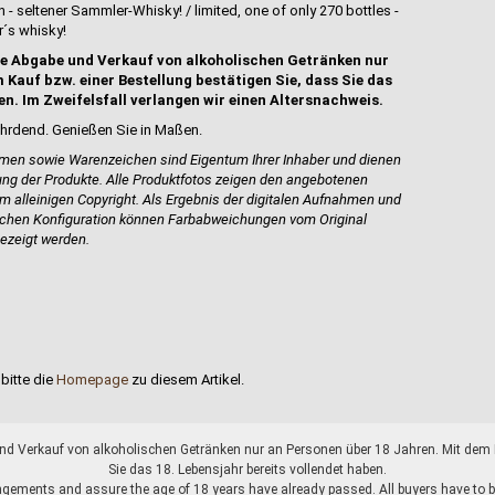
en - seltener Sammler-Whisky! / limited, one of only 270 bottles -
r´s whisky!
e Abgabe und Verkauf von alkoholischen Getränken nur
 Kauf bzw. einer Bestellung bestätigen Sie, dass Sie das
en. Im Zweifelsfall verlangen wir einen Altersnachweis.
hrdend. Genießen Sie in Maßen.
en sowie Warenzeichen sind Eigentum Ihrer Inhaber und dienen
bung der Produkte.
Alle Produktfotos zeigen den angebotenen
em alleinigen Copyright. Als Ergebnis der digitalen Aufnahmen und
ischen Konfiguration können Farbabweichungen vom Original
ezeigt werden.
bitte die
Homepage
zu diesem Artikel.
d Verkauf von alkoholischen Getränken nur an Personen über 18 Jahren. Mit dem K
Sie das 18. Lebensjahr bereits vollendet haben.
gements and assure the age of 18 years have already passed. All buyers have to be o