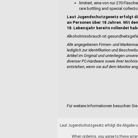
limitiert, eine von nur 270 Flasch
rare bottling and special collecto
Laut Jugendschutzgesetz erfolgt di
an Personen über 18 Jahren. Mit dem
18. Lebensjahr bereits vollendet hab
Alkoholmissbrauch ist gesundheitsgefä
Alle angegebenen Firmen- und Markennam
lediglich zur Identifikation und Beschrei
Artikel im Original und unterliegen unser
diverser PC-Hardware sowie ihrer techn
entstehen, wenn sie auf dem Monitor ang
Für weitere Informationen besuchen Sie 
Laut Jugendschutzgesetz erfolgt die Abgabe un
When ordering, you agree to these arran