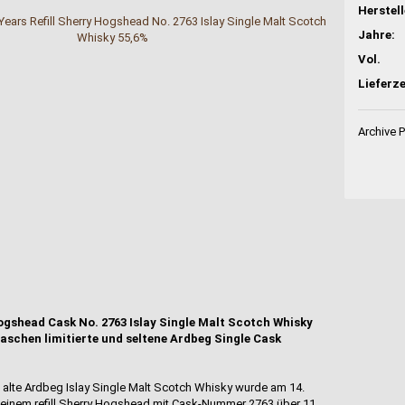
Jahre:
Vol.
Lieferze
Archive 
Hogshead Cask No. 2763 Islay Single Malt Scotch Whisky
laschen limitierte und seltene Ardbeg Single Cask
 alte Ardbeg Islay Single Malt Scotch Whisky wurde am 14.
n einem refill Sherry Hogshead mit Cask-Nummer 2763 über 11