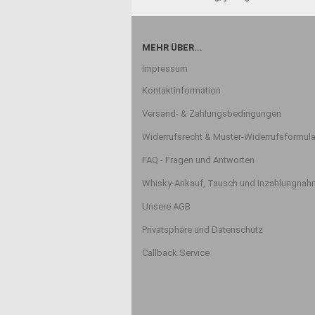
MEHR ÜBER...
Impressum
Kontaktinformation
Versand- & Zahlungsbedingungen
Widerrufsrecht & Muster-Widerrufsformula
FAQ - Fragen und Antworten
Whisky-Ankauf, Tausch und Inzahlungna
Unsere AGB
Privatsphäre und Datenschutz
Callback Service