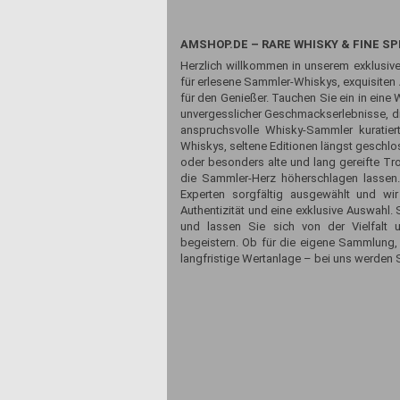
AMSHOP.DE – RARE WHISKY & FINE SP
Herzlich willkommen in unserem exklusive
für erlesene Sammler-Whiskys, exquisiten
für den Genießer. Tauchen Sie ein in eine 
unvergesslicher Geschmackserlebnisse, die
anspruchsvolle Whisky-Sammler kuratiert
Whiskys, seltene Editionen längst geschlos
oder besonders alte und lang gereifte Tr
die Sammler-Herz höherschlagen lassen
Experten sorgfältig ausgewählt und wir
Authentizität und eine exklusive Auswahl
und lassen Sie sich von der Vielfalt 
begeistern. Ob für die eigene Sammlung,
langfristige Wertanlage – bei uns werden S