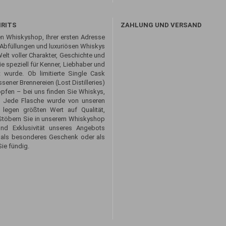
IRITS
ZAHLUNG UND VERSAND
n Whiskyshop, Ihrer ersten Adresse
 Abfüllungen und luxuriösen Whiskys
Welt voller Charakter, Geschichte und
 speziell für Kenner, Liebhaber und
 wurde. Ob limitierte Single Cask
sener Brennereien (Lost Distilleries)
opfen – bei uns finden Sie Whiskys,
. Jede Flasche wurde von unseren
 legen größten Wert auf Qualität,
. Stöbern Sie in unserem Whiskyshop
und Exklusivität unseres Angebots
 als besonderes Geschenk oder als
ie fündig.