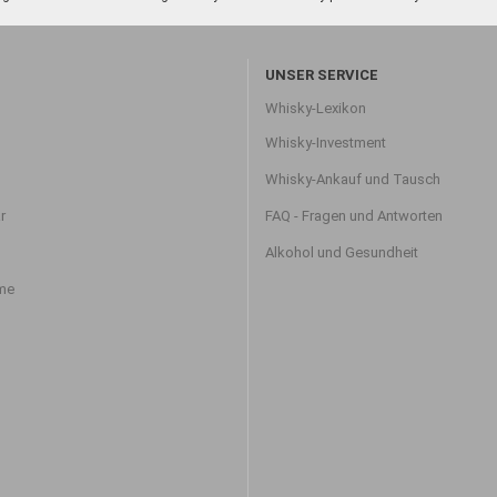
UNSER SERVICE
Whisky-Lexikon
Whisky-Investment
Whisky-Ankauf und Tausch
r
FAQ - Fragen und Antworten
Alkohol und Gesundheit
hme