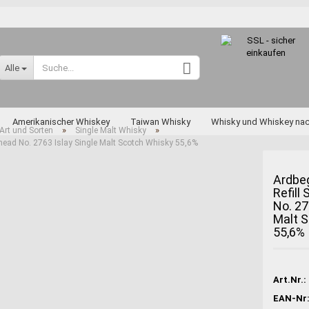
Sprache auswählen
Alle
Lieferland
Amerikanischer Whiskey
Taiwan Whisky
Whisky und Whiskey na
»
»
Art und Sorten
Single Malt Whisky
head No. 2763 Islay Single Malt Scotch Whisky 55,6%
skey nach Art und Sorten
Diverse Raritäten
Ardbe
Refill
No. 27
Konto erstellen
Malt 
Passwort vergessen
55,6%
Miyagikyo
Taketsuru
Art.Nr.:
Yoichi
EAN-Nr