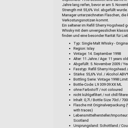
Jahre lang reifen, bevor er am 5. Novem
Strength mit 55,6% Vol. abgefüllt wurde.
Manager unterzeichneten Flaschen, die
Verkostungsnotizen kommt.
Ein seltener im Refill Sherry Hogshead 
Whisky mit dem unvergesslichen klassis
finden und eine besonder Rarität für L
Typ: Single Malt Whisky - Origina
Region: Islay
Vintage: 14. September 1998
Alter: 11 Jahre / Age: 11 years ol
Abgefüllt: 5. November 2009 / Ye
Fasstyp: Refill Sherry Hogshead
Stärke: 55,6% Vol. / Alcohol ABV
Bottling Serie: Vintage 1998 Limi
Bottle-Code: L9 309 09:XX ML
ohne Farbstoff / not coloured
nicht kühlgefiltert / not chill filter
Inhalt: 0,7l / Bottle Size 70cl / 70
Flasche mit Originalverpackung 
with traces)
Lebensmittelhersteller/Importeur: A
Scotland
Ursprungsland: Schottland / Coun