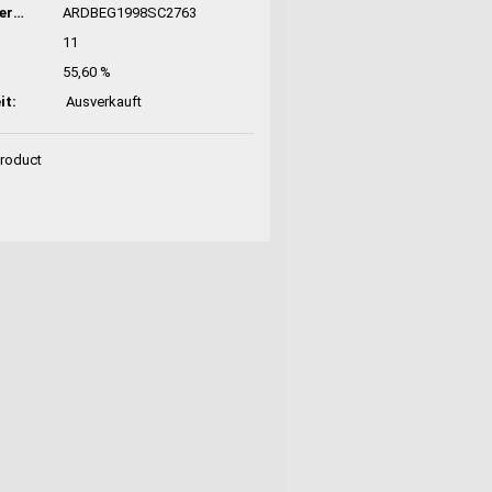
Hersteller-Nr:
ARDBEG1998SC2763
11
55,60 %
it:
Ausverkauft
Product