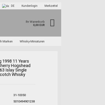
DE
Kundenlogin
Merkzettel
Ihr Warenkorb
0,00 EUR
ch Marken
Whisky-Miniaturen
g 1998 11 Years
 Sherry Hogshead
63 Islay Single
Scotch Whisky
?
31-10350
:
5010494901238