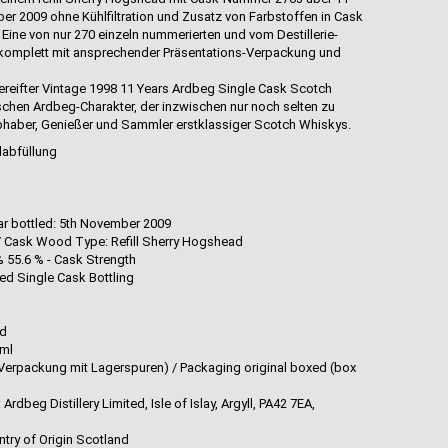
ber 2009 ohne Kühlfiltration und Zusatz von Farbstoffen in Cask
 Eine von nur 270 einzeln nummerierten und vom Destillerie-
 komplett mit ansprechender Präsentations-Verpackung und
gereifter Vintage 1998 11 Years Ardbeg Single Cask Scotch
chen Ardbeg-Charakter, der inzwischen nur noch selten zu
iebhaber, Genießer und Sammler erstklassiger Scotch Whiskys.
labfüllung
d
ar bottled: 5th November 2009
 / Cask Wood Type: Refill Sherry Hogshead
% 55.6 % - Cask Strength
ted Single Cask Bottling
ed
0ml
(Verpackung mit Lagerspuren) / Packaging original boxed (box
rdbeg Distillery Limited, Isle of Islay, Argyll, PA42 7EA,
try of Origin Scotland