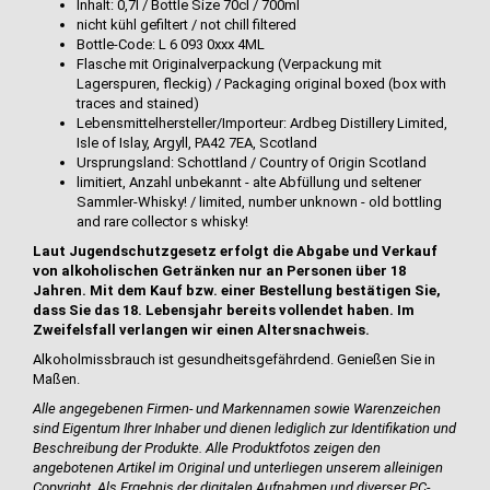
Inhalt: 0,7l / Bottle Size 70cl / 700ml
nicht kühl gefiltert / not chill filtered
Bottle-Code: L 6 093 0xxx 4ML
Flasche mit Originalverpackung (Verpackung mit
Lagerspuren, fleckig) / Packaging original boxed (box with
traces and stained)
Lebensmittelhersteller/Importeur: Ardbeg Distillery Limited,
Isle of Islay, Argyll, PA42 7EA, Scotland
Ursprungsland: Schottland / Country of Origin Scotland
limitiert, Anzahl unbekannt - alte Abfüllung und seltener
Sammler-Whisky! / limited, number unknown - old bottling
and rare collector s whisky!
Laut Jugendschutzgesetz erfolgt die Abgabe und Verkauf
von alkoholischen Getränken nur an Personen über 18
Jahren. Mit dem Kauf bzw. einer Bestellung bestätigen Sie,
dass Sie das 18. Lebensjahr bereits vollendet haben. Im
Zweifelsfall verlangen wir einen Altersnachweis.
Alkoholmissbrauch ist gesundheitsgefährdend. Genießen Sie in
Maßen.
Alle angegebenen Firmen- und Markennamen sowie Warenzeichen
sind Eigentum Ihrer Inhaber und dienen lediglich zur Identifikation und
Beschreibung der Produkte.
Alle Produktfotos zeigen den
angebotenen Artikel im Original und unterliegen unserem alleinigen
Copyright. Als Ergebnis der digitalen Aufnahmen und diverser PC-