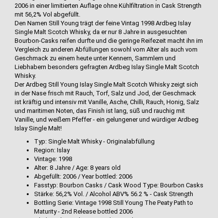
2006 in einer limitierten Auflage ohne Kühlfiltration in Cask Strength
mit 56,2% Vol abgefüllt.
Den Namen Still Young trägt der feine Vintag 1998 Ardbeg Islay
Single Malt Scotch Whisky, da er nur 8 Jahre in ausgesuchten
Bourbon-Casks reifen durfte und die geringe Reifezeit macht ihn im
Vergleich zu anderen Abfüllungen sowohl vom Alter als auch vom
Geschmack zu einem heute unter Kennern, Sammlern und
Liebhabern besonders gefragten Ardbeg Islay Single Malt Scotch
Whisky.
Der Ardbeg Still Young Islay Single Malt Scotch Whisky zeigt sich
in der Nase frisch mit Rauch, Torf, Salz und Jod, der Geschmack
ist kräftig und intensiv mit Vanille, Asche, Chilli, Rauch, Honig, Salz
und maritimen Noten, das Finish ist lang, süß und rauchig mit
Vanille, und weißem Pfeffer - ein gelungener und würdiger Ardbeg
Islay Single Malt!
Typ: Single Malt Whisky - Originalabfüllung
Region: Islay
Vintage: 1998
Alter: 8 Jahre / Age: 8 years old
Abgefüllt: 2006 / Year bottled: 2006
Fasstyp: Bourbon Casks / Cask Wood Type: Bourbon Casks
Stärke: 56,2% Vol. / Alcohol ABV% 56.2 % - Cask Strength
Bottling Serie: Vintage 1998 Still Young The Peaty Path to
Maturity - 2nd Release bottled 2006