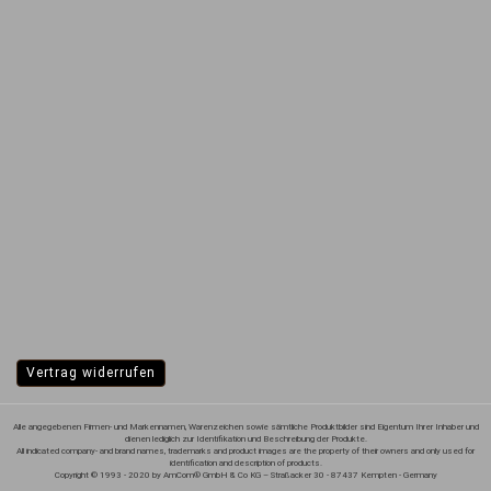
Vertrag widerrufen
Alle angegebenen Firmen- und Markennamen, Warenzeichen sowie sämtliche Produktbilder sind Eigentum Ihrer Inhaber und
dienen lediglich zur Identifikation und Beschreibung der Produkte.
All indicated company- and brand names, trademarks and product images are the property of their owners and only used for
identification and description of products.
Copyright © 1993 - 2020 by AmCom® GmbH & Co KG – Straßacker 30 - 87437 Kempten - Germany