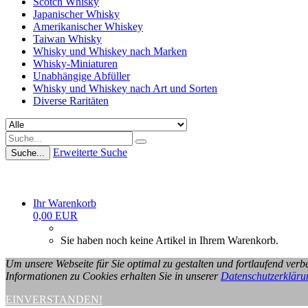
Scotch Whisky
Japanischer Whisky
Amerikanischer Whiskey
Taiwan Whisky
Whisky und Whiskey nach Marken
Whisky-Miniaturen
Unabhängige Abfüller
Whisky und Whiskey nach Art und Sorten
Diverse Raritäten
Erweiterte Suche
Suche...
Ihr Warenkorb
0,00 EUR
Sie haben noch keine Artikel in Ihrem Warenkorb.
Um unsere Webseite für Sie optimal zu gestalten und fortlaufend ve
Informationen zu Cookies erhalten Sie in unserer
Datenschutzerkläru
EINVERSTANDEN!