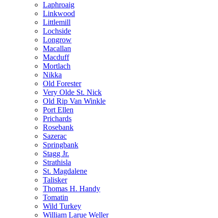
Laphroaig
Linkwood
Littlemill
Lochside
Longrow
Macallan
Macduff
Mortlach
Nikka
Old Forester
Very Olde St. Nick
Old Rip Van Winkle
Port Ellen
Prichards
Rosebank
Sazerac
Springbank
Stagg Jr.
Strathisla
St. Magdalene
Talisker
Thomas H. Handy
Tomatin
Wild Turkey
William Larue Weller