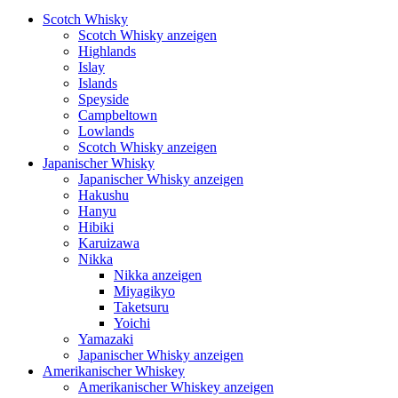
Scotch Whisky
Scotch Whisky anzeigen
Highlands
Islay
Islands
Speyside
Campbeltown
Lowlands
Scotch Whisky anzeigen
Japanischer Whisky
Japanischer Whisky anzeigen
Hakushu
Hanyu
Hibiki
Karuizawa
Nikka
Nikka anzeigen
Miyagikyo
Taketsuru
Yoichi
Yamazaki
Japanischer Whisky anzeigen
Amerikanischer Whiskey
Amerikanischer Whiskey anzeigen