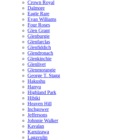
Crown Royal
Dalmore
Eagle Rare
Evan Williams
Four Roses
Glen Grant
Glenburgie
Glenfarclas
Glenfiddich
Glendronach
Glenkinchie
Glenlivet
Glenmorangie
George T. Stagg
Hakushu
Hanyu
Highland Park
Hibiki
Heaven Hill
Inchgower
Jeffersons
Johnnie Walker
Kavalan
Karuizawa
Lagavulin