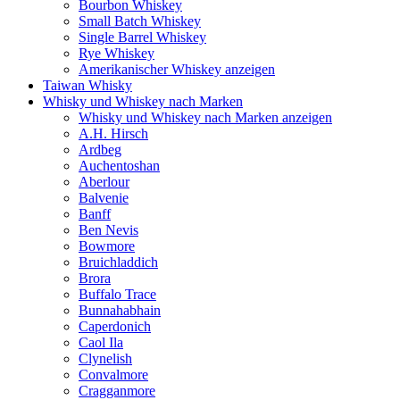
Bourbon Whiskey
Small Batch Whiskey
Single Barrel Whiskey
Rye Whiskey
Amerikanischer Whiskey anzeigen
Taiwan Whisky
Whisky und Whiskey nach Marken
Whisky und Whiskey nach Marken anzeigen
A.H. Hirsch
Ardbeg
Auchentoshan
Aberlour
Balvenie
Banff
Ben Nevis
Bowmore
Bruichladdich
Brora
Buffalo Trace
Bunnahabhain
Caperdonich
Caol Ila
Clynelish
Convalmore
Cragganmore