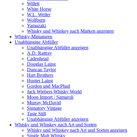
Willett
White Horse
W.L. Weller
Wolfburn
Yamazaki
Whisky und Whiskey nach Marken anzeigen
Whisky-Miniaturen
Unabhängige Abfüller
Unabhängige Abfüller anzeigen
A.D. Rattray
Cadenhead
Douglas Laing
Duncan Taylor
Hart Brothers
Hunter Laing
Gordon und MacPhail
Jack Wiebers Whisky World
Moon Import / Samaroli
Murray McDavid
Signatory Vintage
Taste Still
Unabhängige Abfüller anzeigen
Whisky und Whiskey nach Art und Sorten
Whisky und Whiskey nach Art und Sorten anzeigen
Single Malt Whisky