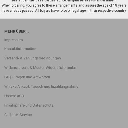
bestätigen Sie, dass Sie das 18. Lebensjahr bereits vollendet haben.
When ordering, you agree to these arrangements and assure the age of 18 years
have already passed. All buyers have to be of legal age in their respective country.
MEHR ÜBER...
Impressum
Kontaktinformation
Versand- & Zahlungsbedingungen
Widerrufsrecht & Muster-Widerrufsformular
FAQ - Fragen und Antworten
Whisky-Ankauf, Tausch und Inzahlungnahme
Unsere AGB
Privatsphäre und Datenschutz
Callback Service