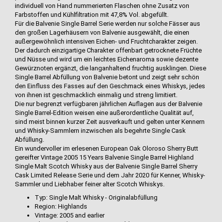
individuell von Hand nummerierten Flaschen ohne Zusatz von
Farbstoffen und Kühlfiltration mit 47,8% Vol. abgefüllt.
Für die Balvenie Single Barrel Serie werden nur solche Fässer aus
den großen Lagerhäusern von Balvenie ausgewählt, die einen
außergewöhnlich intensiven Eichen- und Fruchtcharakter zeigen.
Der dadurch einzigartige Charakter offenbart getrocknete Früchte
und Nüsse und wird um ein leichtes Eichenaroma sowie dezente
Gewürznoten ergänzt, die langanhaltend fruchtig ausklingen. Diese
Single Barrel Abfüllung von Balvenie betont und zeigt sehr schön
den Einfluss des Fasses auf den Geschmack eines Whiskys, jedes
von ihnen ist geschmacklich einmalig und streng limitiert.
Die nur begrenzt verfügbaren jährlichen Auflagen aus der Balvenie
Single Barrel-Edition weisen eine außerordentliche Qualität auf,
sind meist binnen kurzer Zeit ausverkauft und gelten unter Kennern
und Whisky-Sammlern inzwischen als begehrte Single Cask
Abfüllung.
Ein wundervoller im erlesenen European Oak Oloroso Sherry Butt
gereifter Vintage 2005 15 Years Balvenie Single Barrel Highland
Single Malt Scotch Whisky aus der Balvenie Single Barrel Sherry
Cask Limited Release Serie und dem Jahr 2020 für Kenner, Whisky-
Sammler und Liebhaber feiner alter Scotch Whiskys.
Typ: Single Malt Whisky - Originalabfüllung
Region: Highlands
Vintage: 2005 and earlier