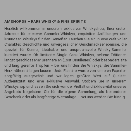
AMSHOP.DE – RARE WHISKY & FINE SPIRITS
Herzlich willkommen in unserem exklusiven Whiskyshop, Ihrer ersten
Adresse für erlesene Sammler-Whiskys, exquisiten Abfüllungen und
luxuriösen Whiskys für den Genießer. Tauchen Sie ein in eine Welt voller
Charakter, Geschichte und unvergesslicher Geschmackserlebnisse, die
speziell für Kenner, Liebhaber und anspruchsvolle Whisky-Sammler
kuratiert wurde. Ob limitierte Single Cask Whiskys, seltene Editionen
längst geschlossener Brennereien (Lost Distilleries) oder besonders alte
und lang gereifte Tropfen – bei uns finden Sie Whiskys, die Sammler-
Herz höherschlagen lassen. Jede Flasche wurde von unseren Experten
sorgfältig ausgewählt und wir legen größten Wert auf Qualität,
Authentizität und eine exklusive Auswahl. Stöbern Sie in unserem
Whiskyshop und lassen Sie sich von der Vielfalt und Exklusivität unseres
Angebots begeistern. Ob für die eigene Sammlung, als besonderes
Geschenk oder als langfristige Wertanlage – bei uns werden Sie fündig.