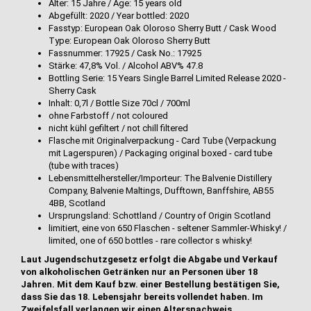
Alter: 15 Jahre / Age: 15 years old
Abgefüllt: 2020 / Year bottled: 2020
Fasstyp: European Oak Oloroso Sherry Butt / Cask Wood
Type: European Oak Oloroso Sherry Butt
Fassnummer: 17925 / Cask No.: 17925
Stärke: 47,8% Vol. / Alcohol ABV% 47.8
Bottling Serie: 15 Years Single Barrel Limited Release 2020 -
Sherry Cask
Inhalt: 0,7l / Bottle Size 70cl / 700ml
ohne Farbstoff / not coloured
nicht kühl gefiltert / not chill filtered
Flasche mit Originalverpackung - Card Tube (Verpackung
mit Lagerspuren) / Packaging original boxed - card tube
(tube with traces)
Lebensmittelhersteller/Importeur: The Balvenie Distillery
Company, Balvenie Maltings, Dufftown, Banffshire, AB55
4BB, Scotland
Ursprungsland: Schottland / Country of Origin Scotland
limitiert, eine von 650 Flaschen - seltener Sammler-Whisky! /
limited, one of 650 bottles - rare collector s whisky!
Laut Jugendschutzgesetz erfolgt die Abgabe und Verkauf
von alkoholischen Getränken nur an Personen über 18
Jahren. Mit dem Kauf bzw. einer Bestellung bestätigen Sie,
dass Sie das 18. Lebensjahr bereits vollendet haben. Im
Zweifelsfall verlangen wir einen Altersnachweis.