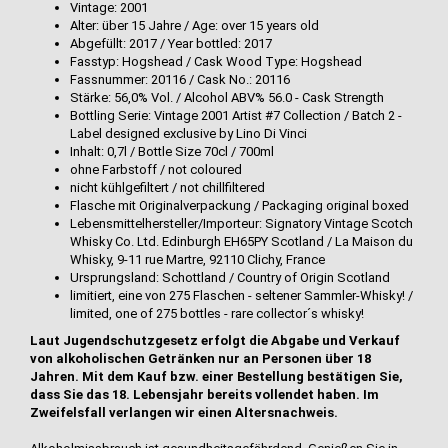
Vintage: 2001
Alter: über 15 Jahre / Age: over 15 years old
Abgefüllt: 2017 / Year bottled: 2017
Fasstyp: Hogshead / Cask Wood Type: Hogshead
Fassnummer: 20116 / Cask No.: 20116
Stärke: 56,0% Vol. / Alcohol ABV% 56.0 - Cask Strength
Bottling Serie: Vintage 2001 Artist #7 Collection / Batch 2 -
Label designed exclusive by Lino Di Vinci
Inhalt: 0,7l / Bottle Size 70cl / 700ml
ohne Farbstoff / not coloured
nicht kühlgefiltert / not chillfiltered
Flasche mit Originalverpackung / Packaging original boxed
Lebensmittelhersteller/Importeur: Signatory Vintage Scotch
Whisky Co. Ltd. Edinburgh EH65PY Scotland / La Maison du
Whisky, 9-11 rue Martre, 92110 Clichy, France
Ursprungsland: Schottland / Country of Origin Scotland
limitiert, eine von 275 Flaschen - seltener Sammler-Whisky! /
limited, one of 275 bottles - rare collector´s whisky!
Laut Jugendschutzgesetz erfolgt die Abgabe und Verkauf
von alkoholischen Getränken nur an Personen über 18
Jahren. Mit dem Kauf bzw. einer Bestellung bestätigen Sie,
dass Sie das 18. Lebensjahr bereits vollendet haben. Im
Zweifelsfall verlangen wir einen Altersnachweis.