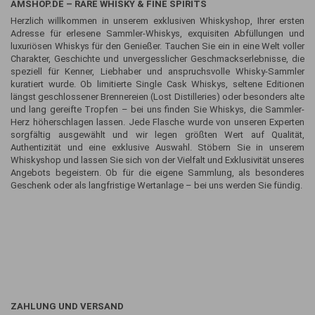
AMSHOP.DE – RARE WHISKY & FINE SPIRITS
Herzlich willkommen in unserem exklusiven Whiskyshop, Ihrer ersten
Adresse für erlesene Sammler-Whiskys, exquisiten Abfüllungen und
luxuriösen Whiskys für den Genießer. Tauchen Sie ein in eine Welt voller
Charakter, Geschichte und unvergesslicher Geschmackserlebnisse, die
speziell für Kenner, Liebhaber und anspruchsvolle Whisky-Sammler
kuratiert wurde. Ob limitierte Single Cask Whiskys, seltene Editionen
längst geschlossener Brennereien (Lost Distilleries) oder besonders alte
und lang gereifte Tropfen – bei uns finden Sie Whiskys, die Sammler-
Herz höherschlagen lassen. Jede Flasche wurde von unseren Experten
sorgfältig ausgewählt und wir legen größten Wert auf Qualität,
Authentizität und eine exklusive Auswahl. Stöbern Sie in unserem
Whiskyshop und lassen Sie sich von der Vielfalt und Exklusivität unseres
Angebots begeistern. Ob für die eigene Sammlung, als besonderes
Geschenk oder als langfristige Wertanlage – bei uns werden Sie fündig.
ZAHLUNG UND VERSAND