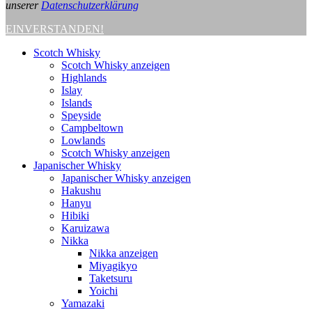
unserer
Datenschutzerklärung
EINVERSTANDEN!
Scotch Whisky
Scotch Whisky anzeigen
Highlands
Islay
Islands
Speyside
Campbeltown
Lowlands
Scotch Whisky anzeigen
Japanischer Whisky
Japanischer Whisky anzeigen
Hakushu
Hanyu
Hibiki
Karuizawa
Nikka
Nikka anzeigen
Miyagikyo
Taketsuru
Yoichi
Yamazaki