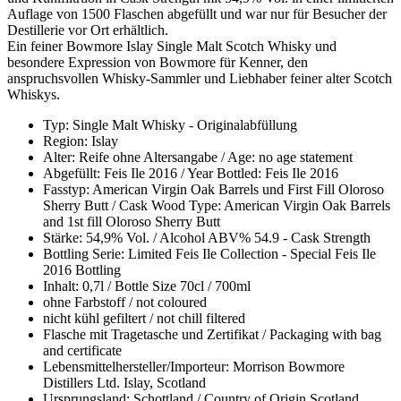
Auflage von 1500 Flaschen abgefüllt und war nur für Besucher der
Destillerie vor Ort erhältlich.
Ein feiner Bowmore Islay Single Malt Scotch Whisky und
besondere Expression von Bowmore für Kenner, den
anspruchsvollen Whisky-Sammler und Liebhaber feiner alter Scotch
Whiskys.
Typ: Single Malt Whisky - Originalabfüllung
Region: Islay
Alter: Reife ohne Altersangabe / Age: no age statement
Abgefüllt: Feis Ile 2016 / Year Bottled: Feis Ile 2016
Fasstyp: American Virgin Oak Barrels und First Fill Oloroso
Sherry Butt / Cask Wood Type: American Virgin Oak Barrels
and 1st fill Oloroso Sherry Butt
Stärke: 54,9% Vol. / Alcohol ABV% 54.9 - Cask Strength
Bottling Serie: Limited Feis Ile Collection - Special Feis Ile
2016 Bottling
Inhalt: 0,7l / Bottle Size 70cl / 700ml
ohne Farbstoff / not coloured
nicht kühl gefiltert / not chill filtered
Flasche mit Tragetasche und Zertifikat / Packaging with bag
and certificate
Lebensmittelhersteller/Importeur: Morrison Bowmore
Distillers Ltd. Islay, Scotland
Ursprungsland: Schottland / Country of Origin Scotland