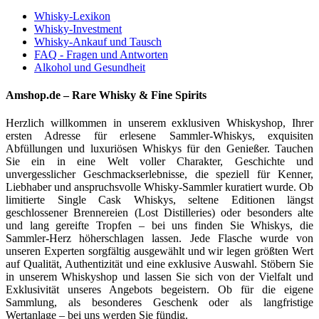
Whisky-Lexikon
Whisky-Investment
Whisky-Ankauf und Tausch
FAQ - Fragen und Antworten
Alkohol und Gesundheit
Amshop.de – Rare Whisky & Fine Spirits
Herzlich willkommen in unserem exklusiven Whiskyshop, Ihrer
ersten Adresse für erlesene Sammler-Whiskys, exquisiten
Abfüllungen und luxuriösen Whiskys für den Genießer. Tauchen
Sie ein in eine Welt voller Charakter, Geschichte und
unvergesslicher Geschmackserlebnisse, die speziell für Kenner,
Liebhaber und anspruchsvolle Whisky-Sammler kuratiert wurde. Ob
limitierte Single Cask Whiskys, seltene Editionen längst
geschlossener Brennereien (Lost Distilleries) oder besonders alte
und lang gereifte Tropfen – bei uns finden Sie Whiskys, die
Sammler-Herz höherschlagen lassen. Jede Flasche wurde von
unseren Experten sorgfältig ausgewählt und wir legen größten Wert
auf Qualität, Authentizität und eine exklusive Auswahl. Stöbern Sie
in unserem Whiskyshop und lassen Sie sich von der Vielfalt und
Exklusivität unseres Angebots begeistern. Ob für die eigene
Sammlung, als besonderes Geschenk oder als langfristige
Wertanlage – bei uns werden Sie fündig.