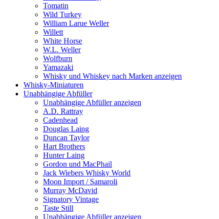
Tomatin
Wild Turkey
William Larue Weller
Willett
White Horse
W.L. Weller
Wolfburn
Yamazaki
Whisky und Whiskey nach Marken anzeigen
Whisky-Miniaturen
Unabhängige Abfüller
Unabhängige Abfüller anzeigen
A.D. Rattray
Cadenhead
Douglas Laing
Duncan Taylor
Hart Brothers
Hunter Laing
Gordon und MacPhail
Jack Wiebers Whisky World
Moon Import / Samaroli
Murray McDavid
Signatory Vintage
Taste Still
Unabhängige Abfüller anzeigen