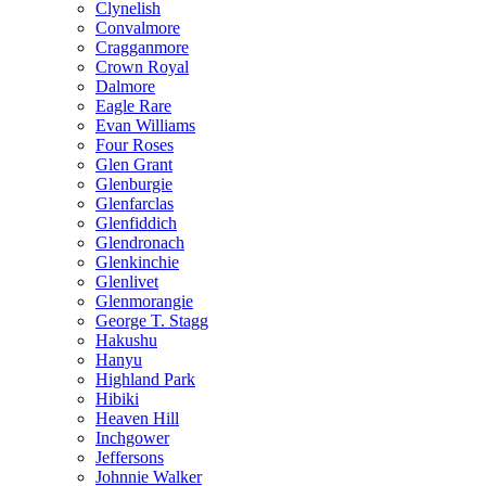
Clynelish
Convalmore
Cragganmore
Crown Royal
Dalmore
Eagle Rare
Evan Williams
Four Roses
Glen Grant
Glenburgie
Glenfarclas
Glenfiddich
Glendronach
Glenkinchie
Glenlivet
Glenmorangie
George T. Stagg
Hakushu
Hanyu
Highland Park
Hibiki
Heaven Hill
Inchgower
Jeffersons
Johnnie Walker