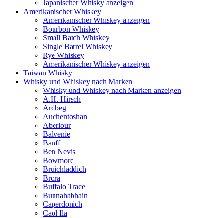
Japanischer Whisky anzeigen
Amerikanischer Whiskey
Amerikanischer Whiskey anzeigen
Bourbon Whiskey
Small Batch Whiskey
Single Barrel Whiskey
Rye Whiskey
Amerikanischer Whiskey anzeigen
Taiwan Whisky
Whisky und Whiskey nach Marken
Whisky und Whiskey nach Marken anzeigen
A.H. Hirsch
Ardbeg
Auchentoshan
Aberlour
Balvenie
Banff
Ben Nevis
Bowmore
Bruichladdich
Brora
Buffalo Trace
Bunnahabhain
Caperdonich
Caol Ila