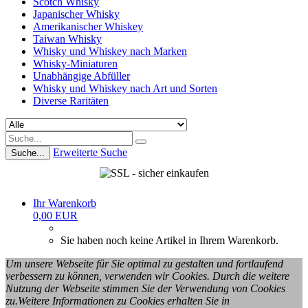
Scotch Whisky
Japanischer Whisky
Amerikanischer Whiskey
Taiwan Whisky
Whisky und Whiskey nach Marken
Whisky-Miniaturen
Unabhängige Abfüller
Whisky und Whiskey nach Art und Sorten
Diverse Raritäten
Erweiterte Suche
Suche...
Ihr Warenkorb
0,00 EUR
Sie haben noch keine Artikel in Ihrem Warenkorb.
Um unsere Webseite für Sie optimal zu gestalten und fortlaufend
verbessern zu können, verwenden wir Cookies. Durch die weitere
Nutzung der Webseite stimmen Sie der Verwendung von Cookies
zu.Weitere Informationen zu Cookies erhalten Sie in