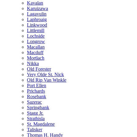
Kavalan
Karuizawa
Lagavulin
Laphroaig
Linkwood
Littlemill
Lochside
Longrow
Macallan
Macduff
Mortlach
Nikka
Old Forester
Very Olde St. Nick
Old Rip Van Winkle
Port Ellen
Prichards
Rosebank
Sazerac
Springbank
Stagg Jr.
Strathisla
St. Magdalene
Talisker
Thomas H. Handy