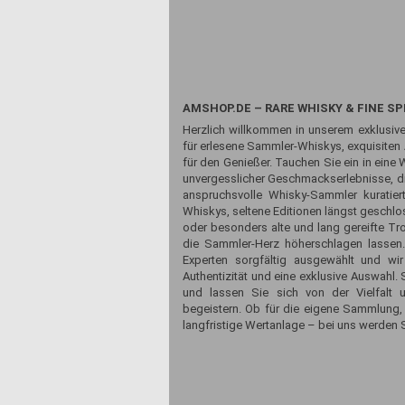
AMSHOP.DE – RARE WHISKY & FINE SP
Herzlich willkommen in unserem exklusive
für erlesene Sammler-Whiskys, exquisiten
für den Genießer. Tauchen Sie ein in eine 
unvergesslicher Geschmackserlebnisse, die
anspruchsvolle Whisky-Sammler kuratiert
Whiskys, seltene Editionen längst geschlos
oder besonders alte und lang gereifte Tr
die Sammler-Herz höherschlagen lassen
Experten sorgfältig ausgewählt und wir
Authentizität und eine exklusive Auswahl
und lassen Sie sich von der Vielfalt 
begeistern. Ob für die eigene Sammlung,
langfristige Wertanlage – bei uns werden S