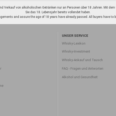
d Verkauf von alkoholischen Getränken nur an Personen über 18 Jahren. Mit dem K
Sie das 18. Lebensjahr bereits vollendet haben.
gements and assure the age of 18 years have already passed. All buyers have to be o
UNSER SERVICE
Whisky-Lexikon
Whisky-Investment
Whisky-Ankauf und Tausch
r
FAQ - Fragen und Antworten
Alkohol und Gesundheit
hme