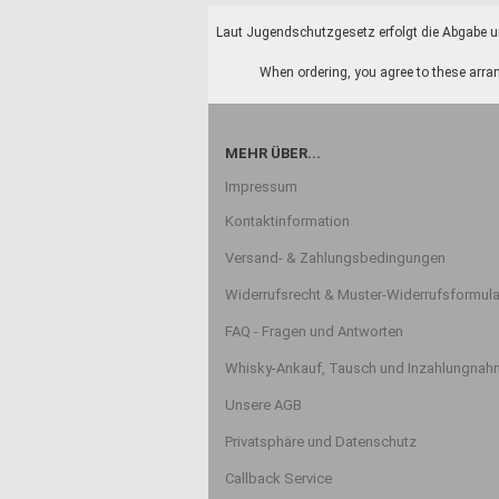
Laut Jugendschutzgesetz erfolgt die Abgabe un
When ordering, you agree to these arran
MEHR ÜBER...
Impressum
Kontaktinformation
Versand- & Zahlungsbedingungen
Widerrufsrecht & Muster-Widerrufsformula
FAQ - Fragen und Antworten
Whisky-Ankauf, Tausch und Inzahlungna
Unsere AGB
Privatsphäre und Datenschutz
Callback Service