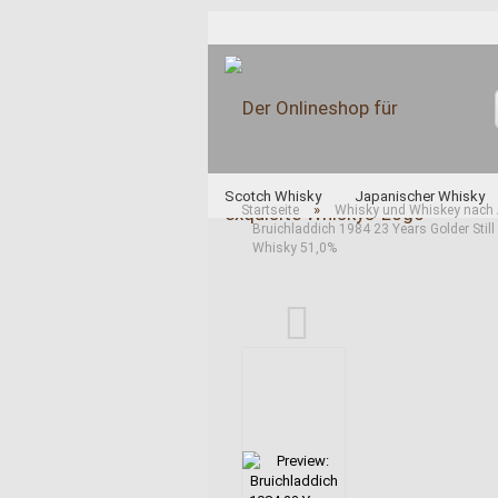
Scotch Whisky
Japanischer Whisky
»
Startseite
Whisky und Whiskey nach 
Bruichladdich 1984 23 Years Golder Stil
Unabhängige Abfüller
Whisky und Whi
Whisky 51,0%