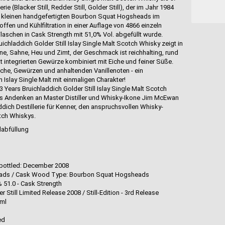
rie (Blacker Still, Redder Still, Golder Still), der im Jahr 1984
 in kleinen handgefertigten Bourbon Squat Hogsheads im
en und Kühlfiltration in einer Auflage von 4866 einzeln
aschen in Cask Strength mit 51,0% Vol. abgefüllt wurde.
ichladdich Golder Still Islay Single Malt Scotch Whisky zeigt in
one, Sahne, Heu und Zimt, der Geschmack ist reichhalting, rund
t integrierten Gewürze kombiniert mit Eiche und feiner Süße.
Eiche, Gewürzen und anhaltenden Vanillenoten - ein
 Islay Single Malt mit einmaligen Charakter!
3 Years Bruichladdich Golder Still Islay Single Malt Scotch
s Andenken an Master Distiller und Whisky-Ikone Jim McEwan
dich Destillerie für Kenner, den anspruchsvollen Whisky-
tch Whiskys.
labfüllung
d
 bottled: December 2008
eads / Cask Wood Type: Bourbon Squat Hogsheads
% 51.0 - Cask Strength
r Still Limited Release 2008 / Still-Edition - 3rd Release
0ml
red