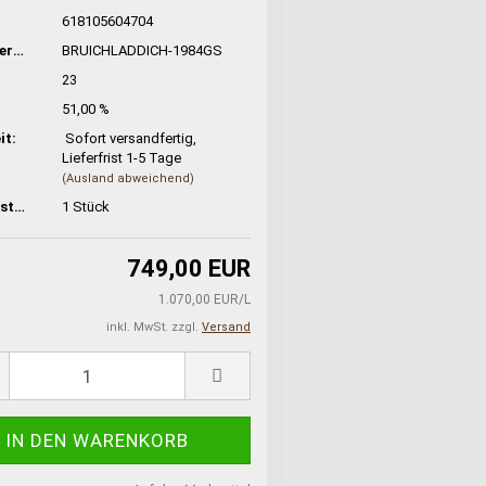
:
618105604704
Hersteller-Nr:
BRUICHLADDICH-1984GS
23
51,00 %
it:
Sofort versandfertig,
Lieferfrist 1-5 Tage
(Ausland abweichend)
Lagerbestand:
1
Stück
749,00 EUR
1.070,00 EUR/L
inkl. MwSt. zzgl.
Versand