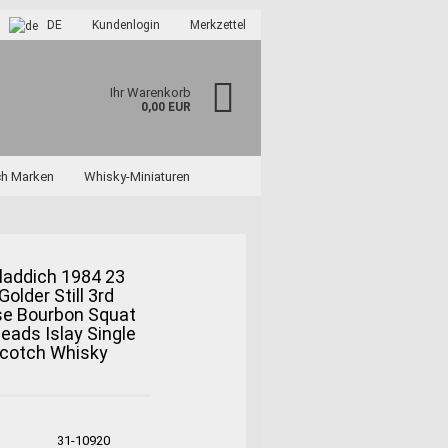
DE
Kundenlogin
Merkzettel
Ihr Warenkorb
0,00 EUR
ch Marken
Whisky-Miniaturen
laddich 1984 23
Golder Still 3rd
se Bourbon Squat
?
ads Islay Single
Scotch Whisky
31-10920