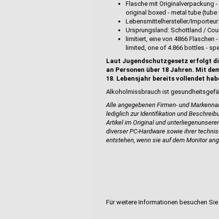
Flasche mit Originalverpackung 
original boxed - metal tube (tub
Lebensmittelhersteller/Importeur: 
Ursprungsland: Schottland / Coun
limitiert, eine von 4866 Flaschen
limited, one of 4.866 bottles - sp
Laut Jugendschutzgesetz erfolgt di
an Personen über 18 Jahren. Mit dem
18. Lebensjahr bereits vollendet hab
Alkoholmissbrauch ist gesundheitsgefä
Alle angegebenen Firmen- und Markennam
lediglich zur Identifikation und Beschrei
Artikel im Original und unterliegen
unserem
diverser PC-Hardware sowie ihrer techn
entstehen, wenn sie auf dem Monitor ang
Für weitere Informationen besuchen Sie 