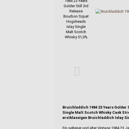
Bruichladdich 1984 23 Years Golder 
Single Malt Scotch Whisky Cask Stren
erstklassigen Bruichladdich Islay Si
Ein seltener und alter Vintage 1984 23 Ja