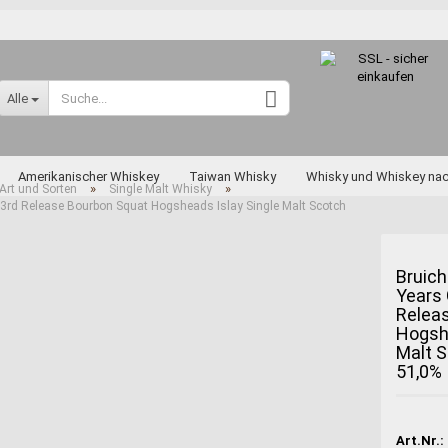
Sprache auswählen
Alle
Lieferland
Amerikanischer Whiskey
Taiwan Whisky
Whisky und Whiskey na
»
»
Art und Sorten
Single Malt Whisky
l 3rd Release Bourbon Squat Hogsheads Islay Single Malt Scotch
skey nach Art und Sorten
Diverse Raritäten
Bruich
Years 
Konto erstellen
Relea
Passwort vergessen
Hogshe
Malt 
Miyagikyo
51,0%
Taketsuru
Yoichi
Art.Nr.: