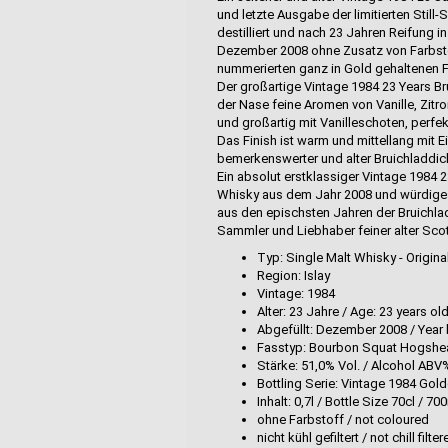
und letzte Ausgabe der limitierten Still-Se
destilliert und nach 23 Jahren Reifung
Dezember 2008 ohne Zusatz von Farbstoff
nummerierten ganz in Gold gehaltenen Fl
Der großartige Vintage 1984 23 Years Bru
der Nase feine Aromen von Vanille, Zitr
und großartig mit Vanilleschoten, perfek
Das Finish ist warm und mittellang mit 
bemerkenswerter und alter Bruichladdich
Ein absolut erstklassiger Vintage 1984 2
Whisky aus dem Jahr 2008 und würdige
aus den epischsten Jahren der Bruichlad
Sammler und Liebhaber feiner alter Sco
Typ: Single Malt Whisky - Origina
Region: Islay
Vintage: 1984
Alter: 23 Jahre / Age: 23 years ol
Abgefüllt: Dezember 2008 / Year
Fasstyp: Bourbon Squat Hogsh
Stärke: 51,0% Vol. / Alcohol ABV
Bottling Serie: Vintage 1984 Golde
Inhalt: 0,7l / Bottle Size 70cl / 70
ohne Farbstoff / not coloured
nicht kühl gefiltert / not chill filte