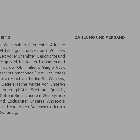
IRITS
ZAHLUNG UND VERSAND
n Whiskyshop, Ihrer ersten Adresse
 Abfüllungen und luxuriösen Whiskys
Welt voller Charakter, Geschichte und
 speziell für Kenner, Liebhaber und
 wurde. Ob limitierte Single Cask
sener Brennereien (Lost Distilleries)
opfen – bei uns finden Sie Whiskys,
. Jede Flasche wurde von unseren
 legen größten Wert auf Qualität,
. Stöbern Sie in unserem Whiskyshop
und Exklusivität unseres Angebots
 als besonderes Geschenk oder als
ie fündig.