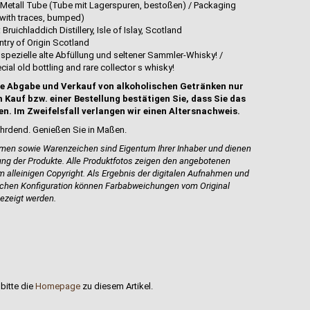
- Metall Tube (Tube mit Lagerspuren, bestoßen) / Packaging
e with traces, bumped)
Bruichladdich Distillery, Isle of Islay, Scotland
try of Origin Scotland
 - spezielle alte Abfüllung und seltener Sammler-Whisky! /
ecial old bottling and rare collector s whisky!
e Abgabe und Verkauf von alkoholischen Getränken nur
 Kauf bzw. einer Bestellung bestätigen Sie, dass Sie das
en. Im Zweifelsfall verlangen wir einen Altersnachweis.
hrdend. Genießen Sie in Maßen.
en sowie Warenzeichen sind Eigentum Ihrer Inhaber und dienen
bung der Produkte.
Alle Produktfotos zeigen den angebotenen
 alleinigen Copyright. Als Ergebnis der digitalen Aufnahmen und
ischen Konfiguration können Farbabweichungen vom Original
ezeigt werden.
bitte die
Homepage
zu diesem Artikel.