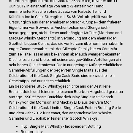
Bourbon Hogshead mit der Cask Nr. 2688 reifen, bevor er am 11.
Juni 2012 in einer Auflage von nur 272 einzeln von Hand
nummerierter Flaschen ohne Zusatz von Farbstoffen und
Kühlfiltration in Cask Strength mit 54,6% Vol. abgefüllt wurde.
Ursprünglich aus der ehemaligen Morrison-Gruppe - dem früheren
Eigentümer von Bowmore, Auchentoshan und Glengarioch -
hervorgegangen, steht dieser unabhängige Abfüller (Morrison and
MacKay Whisky Merchants) in Verbindung mit dem ehemaligen
Scottish Liqueur Centre, das sie vor kurzem übernommen haben. In
enger Zusammenarbeit mit der Gillespie-Family bieten Càrn Mòr
zum Teil alte Fässer aus bekannten aber auch weniger bekannten
Distilleries an und bietet mit seinen ausgewählten Abfüllungen ein
sehr hohes Qualitätsniveau. Die in nur geringer Auflage erhältlichen
Sammler-Abfüllungen der begehrten Single Malts aus der
Celebration of the Cask Single Cask Serie sind inzwischen ein
Geheimtipp und nur selten erhältlich.
Ein besonderes Stück Whiskygeschichte aus der Destillerie
Bruichladdich und feiner im erlesenen Bourbon Hogshead gereifter
Vintage 1990 22 Years Bruichladdich Islay Single Malt Scotch
Whisky von der Morrison and Mackay LTD aus der Càrn Mòr
Celebration of the Cask Limited Single Cask Edition Bottling Serie
und dem Jahr 2012 für Kenner, den anspruchsvollen Whisky-
Sammler und Liebhaber feiner alter Scotch Whiskys.
Typ: Single Malt Whisky - Independent Bottling
Region: Islay