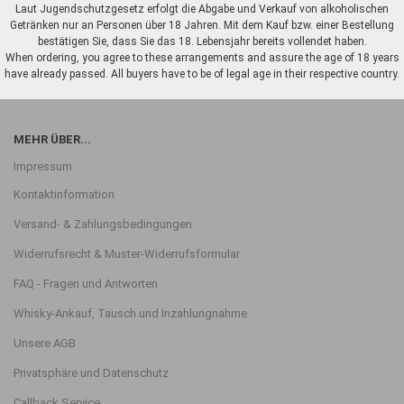
Laut Jugendschutzgesetz erfolgt die Abgabe und Verkauf von alkoholischen
Getränken nur an Personen über 18 Jahren. Mit dem Kauf bzw. einer Bestellung
bestätigen Sie, dass Sie das 18. Lebensjahr bereits vollendet haben.
When ordering, you agree to these arrangements and assure the age of 18 years
have already passed. All buyers have to be of legal age in their respective country.
MEHR ÜBER...
Impressum
Kontaktinformation
Versand- & Zahlungsbedingungen
Widerrufsrecht & Muster-Widerrufsformular
FAQ - Fragen und Antworten
Whisky-Ankauf, Tausch und Inzahlungnahme
Unsere AGB
Privatsphäre und Datenschutz
Callback Service