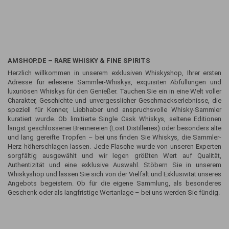
AMSHOP.DE – RARE WHISKY & FINE SPIRITS
Herzlich willkommen in unserem exklusiven Whiskyshop, Ihrer ersten
Adresse für erlesene Sammler-Whiskys, exquisiten Abfüllungen und
luxuriösen Whiskys für den Genießer. Tauchen Sie ein in eine Welt voller
Charakter, Geschichte und unvergesslicher Geschmackserlebnisse, die
speziell für Kenner, Liebhaber und anspruchsvolle Whisky-Sammler
kuratiert wurde. Ob limitierte Single Cask Whiskys, seltene Editionen
längst geschlossener Brennereien (Lost Distilleries) oder besonders alte
und lang gereifte Tropfen – bei uns finden Sie Whiskys, die Sammler-
Herz höherschlagen lassen. Jede Flasche wurde von unseren Experten
sorgfältig ausgewählt und wir legen größten Wert auf Qualität,
Authentizität und eine exklusive Auswahl. Stöbern Sie in unserem
Whiskyshop und lassen Sie sich von der Vielfalt und Exklusivität unseres
Angebots begeistern. Ob für die eigene Sammlung, als besonderes
Geschenk oder als langfristige Wertanlage – bei uns werden Sie fündig.