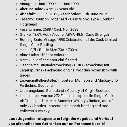
Vintage: 1. Juni 1990 / 1st Juni 1990
Alter: 22 Jahre / Age: 22 years old
Abgefüllt: 11 Juni 2012 / Year bottled: 11th June 2012
Fasstyp: Bourbon Hogshead / Cask Wood Type: Bourbon
Hogshead
Fassnummer: 2688 / Cask No.: 2688
Stärke: 48,6% Vol. / Alcohol ABV% 48.6 - Cask Strength
Bottling Serie: Vintage 1990 Celebration of the Cask Limited
Single Cask Bottling
Inhalt: 0,7l / Bottle Size 70cl / 700ml
ohne Farbstoff / not coloured
nicht kühl gefiltert / not chill filtered
Flasche mit Originalverpackung - OHK (Verpackung mit
Lagerspuren) / Packaging original wooden boxed (box with
traces)
Lebensmittelhersteller/Importeur: Morrison and Mackay LTD,
Perthshire, Scotland
Ursprungsland: Schottland / Country of Origin Scotland
limitiert, eine von nur 272 Flaschen - spezielle Single Cask
Abfüllung und seltener Sammler-Whisky! / limited, one of
only 272 bottles - special single cask bottling and rare
collector s whisky!
Laut Jugendschutzgesetz erfolgt die Abgabe und Verkauf
von alkoholischen Getränken nur an Personen über 18