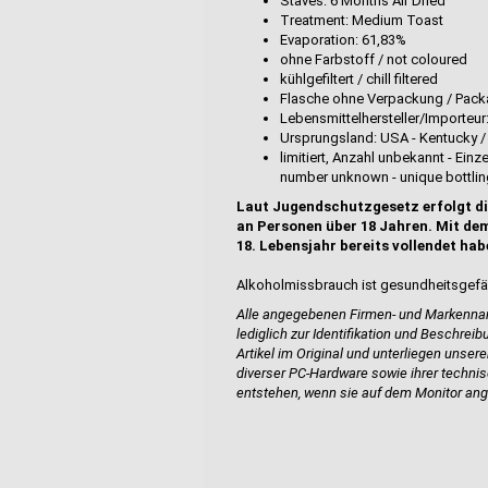
Staves: 6 Months Air Dried
Treatment: Medium Toast
Evaporation: 61,83%
ohne Farbstoff / not coloured
kühlgefiltert / chill filtered
Flasche ohne Verpackung / Pack
Lebensmittelhersteller/Importeur:
Ursprungsland: USA - Kentucky / 
limitiert, Anzahl unbekannt - Ein
number unknown - unique bottling
Laut Jugendschutzgesetz erfolgt di
an Personen über 18 Jahren. Mit dem
18. Lebensjahr bereits vollendet hab
Alkoholmissbrauch ist gesundheitsgefä
Alle angegebenen Firmen- und Markennam
lediglich zur Identifikation und Beschrei
Artikel im Original und unterliegen
unsere
diverser PC-Hardware sowie ihrer techn
entstehen, wenn sie auf dem Monitor ang