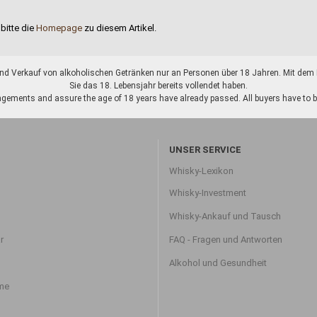
bitte die
Homepage
zu diesem Artikel.
d Verkauf von alkoholischen Getränken nur an Personen über 18 Jahren. Mit dem K
Sie das 18. Lebensjahr bereits vollendet haben.
gements and assure the age of 18 years have already passed. All buyers have to be o
UNSER SERVICE
Whisky-Lexikon
Whisky-Investment
Whisky-Ankauf und Tausch
r
FAQ - Fragen und Antworten
Alkohol und Gesundheit
hme