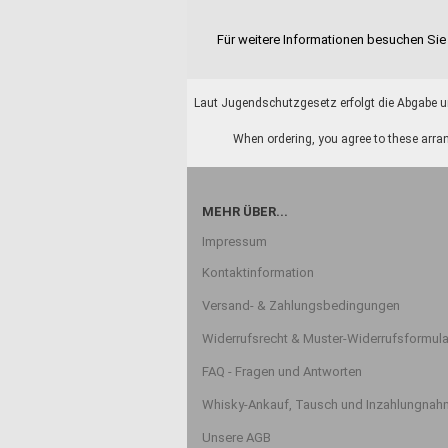
Für weitere Informationen besuchen Sie 
Laut Jugendschutzgesetz erfolgt die Abgabe un
When ordering, you agree to these arran
MEHR ÜBER...
Impressum
Kontaktinformation
Versand- & Zahlungsbedingungen
Widerrufsrecht & Muster-Widerrufsformula
FAQ - Fragen und Antworten
Whisky-Ankauf, Tausch und Inzahlungna
Unsere AGB