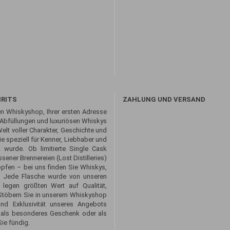
IRITS
ZAHLUNG UND VERSAND
n Whiskyshop, Ihrer ersten Adresse
 Abfüllungen und luxuriösen Whiskys
Welt voller Charakter, Geschichte und
 speziell für Kenner, Liebhaber und
 wurde. Ob limitierte Single Cask
sener Brennereien (Lost Distilleries)
opfen – bei uns finden Sie Whiskys,
. Jede Flasche wurde von unseren
 legen größten Wert auf Qualität,
. Stöbern Sie in unserem Whiskyshop
und Exklusivität unseres Angebots
 als besonderes Geschenk oder als
ie fündig.