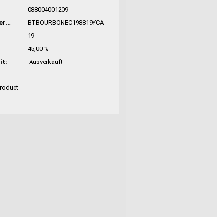
:
088004001209
Hersteller-Nr:
BTBOURBONEC198819YCA
19
45,00 %
it:
Ausverkauft
Product