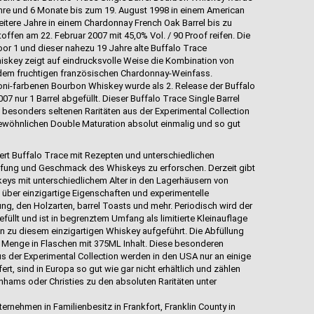
 Jahre und 6 Monate bis zum 19. August 1998 in einem American
weitere Jahre in einem Chardonnay French Oak Barrel bis zu
ffen am 22. Februar 2007 mit 45,0% Vol. / 90 Proof reifen. Die
oor 1 und dieser nahezu 19 Jahre alte Buffalo Trace
hiskey zeigt auf eindrucksvolle Weise die Kombination von
em fruchtigen französischen Chardonnay-Weinfass.
i-farbenen Bourbon Whiskey wurde als 2. Release der Buffalo
07 nur 1 Barrel abgefüllt. Dieser Buffalo Trace Single Barrel
 besonders seltenen Raritäten aus der Experimental Collection
gewöhnlichen Double Maturation absolut einmalig und so gut
ert Buffalo Trace mit Rezepten und unterschiedlichen
fung und Geschmack des Whiskeys zu erforschen. Derzeit gibt
keys mit unterschiedlichem Alter in den Lagerhäusern von
 über einzigartige Eigenschaften und experimentelle
g, den Holzarten, barrel Toasts und mehr. Periodisch wird der
füllt und ist in begrenztem Umfang als limitierte Kleinauflage
kten zu diesem einzigartigen Whiskey aufgeführt. Die Abfüllung
 Menge in Flaschen mit 375ML Inhalt. Diese besonderen
 der Experimental Collection werden in den USA nur an einige
t, sind in Europa so gut wie gar nicht erhältlich und zählen
nhams oder Christies zu den absoluten Raritäten unter
ernehmen in Familienbesitz in Frankfort, Franklin County in