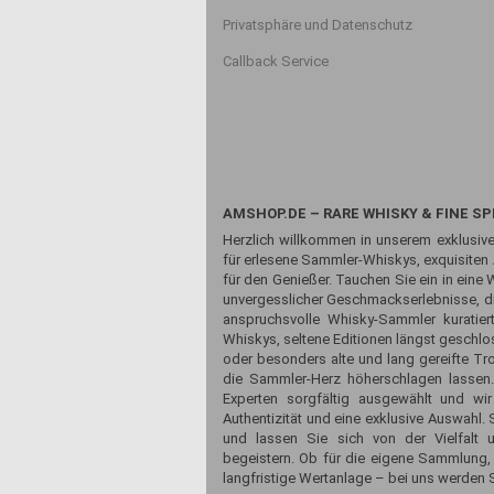
Privatsphäre und Datenschutz
Callback Service
AMSHOP.DE – RARE WHISKY & FINE SP
Herzlich willkommen in unserem exklusive
für erlesene Sammler-Whiskys, exquisiten
für den Genießer. Tauchen Sie ein in eine 
unvergesslicher Geschmackserlebnisse, die
anspruchsvolle Whisky-Sammler kuratiert
Whiskys, seltene Editionen längst geschlos
oder besonders alte und lang gereifte Tr
die Sammler-Herz höherschlagen lassen
Experten sorgfältig ausgewählt und wir
Authentizität und eine exklusive Auswahl
und lassen Sie sich von der Vielfalt 
begeistern. Ob für die eigene Sammlung,
langfristige Wertanlage – bei uns werden S