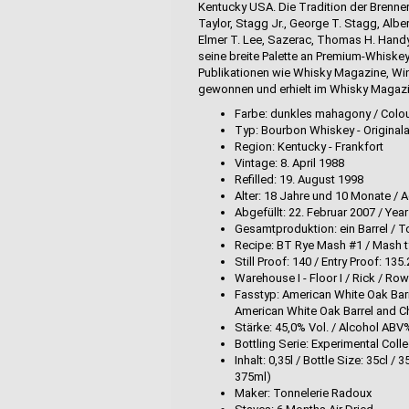
Kentucky USA. Die Tradition der Brenne
Taylor, Stagg Jr., George T. Stagg, Albe
Elmer T. Lee, Sazerac, Thomas H. Handy 
seine breite Palette an Premium-Whiske
Publikationen wie Whisky Magazine, Win
gewonnen und erhielt im Whisky Magazi
Farbe: dunkles mahagony / Colo
Typ: Bourbon Whiskey - Original
Region: Kentucky - Frankfort
Vintage: 8. April 1988
Refilled: 19. August 1998
Alter: 18 Jahre und 10 Monate / 
Abgefüllt: 22. Februar 2007 / Year
Gesamtproduktion: ein Barrel / To
Recipe: BT Rye Mash #1 / Mash t
Still Proof: 140 / Entry Proof: 135.
Warehouse I - Floor I / Rick / Row
Fasstyp: American White Oak Bar
American White Oak Barrel and C
Stärke: 45,0% Vol. / Alcohol ABV%
Bottling Serie: Experimental Colle
Inhalt: 0,35l / Bottle Size: 35cl 
375ml)
Maker: Tonnelerie Radoux