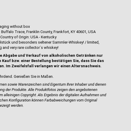
aging without box
 Buffalo Trace, Franklin County, Frankfort, KY 40601, USA
Country of Origin: USA - Kentucky
zelstück und besonders seltener Sammler-Whiskey! / limited,
 and very rare collector´s whiskey!
e Abgabe und Verkauf von alkoholischen Getränken nur
 Kauf bzw. einer Bestellung bestätigen Sie, dass Sie das
en. Im Zweifelsfall verlangen wir einen Altersnachweis.
hrdend. Genießen Sie in Maßen.
en sowie Warenzeichen sind Eigentum Ihrer Inhaber und dienen
bung der Produkte.
Alle Produktfotos zeigen den angebotenen
m alleinigen Copyright. Als Ergebnis der digitalen Aufnahmen und
ischen Konfiguration können Farbabweichungen vom Original
ezeigt werden.