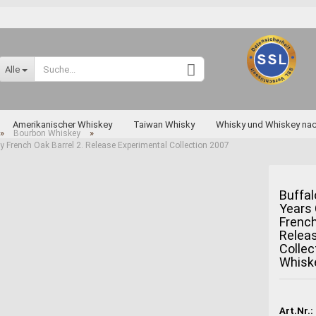
Sprache auswählen
Alle
Lieferland
Amerikanischer Whiskey
Taiwan Whisky
Whisky und Whiskey na
»
»
Bourbon Whiskey
 French Oak Barrel 2. Release Experimental Collection 2007
skey nach Art und Sorten
Diverse Raritäten
Buffal
Years
Konto erstellen
French
Passwort vergessen
Relea
Collec
Miyagikyo
Whisk
Taketsuru
Yoichi
Art.Nr.: