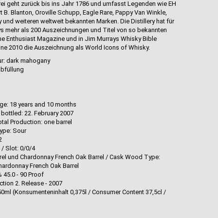
rei geht zurück bis ins Jahr 1786 und umfasst Legenden wie EH
rt B. Blanton, Oroville Schupp, Eagle Rare, Pappy Van Winkle,
und weiteren weltweit bekannten Marken. Die Distillery hat für
ys mehr als 200 Auszeichnungen und Titel von so bekannten
e Enthusiast Magazine und in Jim Murrays Whisky Bible
ne 2010 die Auszeichnung als World Icons of Whisky.
ur: dark mahogany
abfüllung
Age: 18 years and 10 months
 bottled: 22. February 2007
tal Production: one barrel
ype: Sour
2
 / Slot: 0/0/4
rel und Chardonnay French Oak Barrel / Cask Wood Type:
hardonnay French Oak Barrel
 45.0 - 90 Proof
ction 2. Release - 2007
/ 350ml (Konsumenteninhalt 0,375l / Consumer Content 37,5cl /