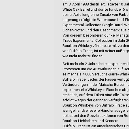
am 8. April 1988 destilliert, lagerte 10
White Oak Barrel und durfte für über 6 
seiner Abfüllung ohne Zusatz von Farbsto
Lagerung erfolgte in Warehouse I auf Fl
Experimental Collection Single Barrel W
Eichen-Noten und den Geschmack aus d
Von diesem besonderen dunkel Mahagon
Trace Experimental Collection im Jahr 20
Bourbon Whiskey zählt heute mit zu den
von Buffalo Trace, ist mit seiner außer
wie nicht mehr zu finden.
Seit mehr als 2 Jahrzehnten experimenti
Prozessen um die Auswirkungen auf Rei
es mehr als 4.000 Versuchs-Barrel-Whis
Buffalo Trace. Jedes der Fässer verfügt
Veränderungen in der Maische-Berechnun
experimentelle Whiskey in Flaschen abge
erhältlich, auf dem Etikett sind alle Fa
erfolgt wegen der geringen verfügbaren
Bourbon Whiskeys von Buffalo Trace aus
wenige handverlesene Händler ausgeliefer
selbst bei den Spezialauktionen von Bo
Bourbon-Liebhabern und Kennern.
Buffalo Trace ist ein amerikanisches Unt