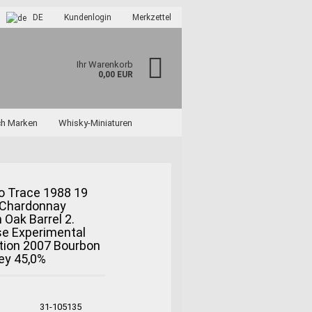
DE
Kundenlogin
Merkzettel
Ihr Warenkorb
0,00 EUR
ch Marken
Whisky-Miniaturen
o Trace 1988 19
 Chardonnay
 Oak Barrel 2.
?
se Experimental
tion 2007 Bourbon
ey 45,0%
31-105135