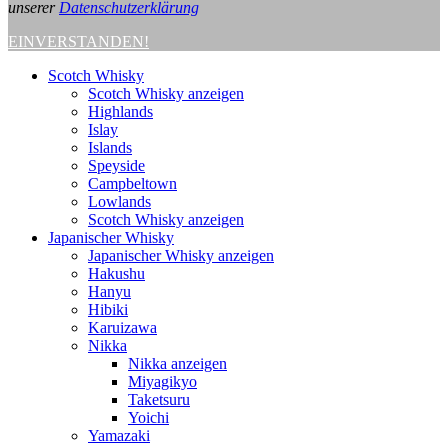
unserer
Datenschutzerklärung
EINVERSTANDEN!
Scotch Whisky
Scotch Whisky anzeigen
Highlands
Islay
Islands
Speyside
Campbeltown
Lowlands
Scotch Whisky anzeigen
Japanischer Whisky
Japanischer Whisky anzeigen
Hakushu
Hanyu
Hibiki
Karuizawa
Nikka
Nikka anzeigen
Miyagikyo
Taketsuru
Yoichi
Yamazaki