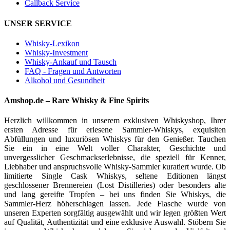
Callback Service
UNSER SERVICE
Whisky-Lexikon
Whisky-Investment
Whisky-Ankauf und Tausch
FAQ - Fragen und Antworten
Alkohol und Gesundheit
Amshop.de – Rare Whisky & Fine Spirits
Herzlich willkommen in unserem exklusiven Whiskyshop, Ihrer
ersten Adresse für erlesene Sammler-Whiskys, exquisiten
Abfüllungen und luxuriösen Whiskys für den Genießer. Tauchen
Sie ein in eine Welt voller Charakter, Geschichte und
unvergesslicher Geschmackserlebnisse, die speziell für Kenner,
Liebhaber und anspruchsvolle Whisky-Sammler kuratiert wurde. Ob
limitierte Single Cask Whiskys, seltene Editionen längst
geschlossener Brennereien (Lost Distilleries) oder besonders alte
und lang gereifte Tropfen – bei uns finden Sie Whiskys, die
Sammler-Herz höherschlagen lassen. Jede Flasche wurde von
unseren Experten sorgfältig ausgewählt und wir legen größten Wert
auf Qualität, Authentizität und eine exklusive Auswahl. Stöbern Sie