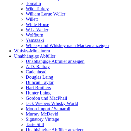
Tomatin
Wild Turkey
William Larue Weller
Willett
White Horse
W.L. Weller
Wolfburn
Yamazaki
Whisky und Whiskey nach Marken anzeigen
Whisky-Miniaturen
Unabhängige Abfüller
Unabhängige Abfüller anzeigen
A.D. Rattray
Cadenhead
Douglas Laing
Duncan Taylor
Hart Brothers
Hunter Laing
Gordon und MacPhail
Jack Wiebers Whisky World
Moon Import / Samaroli
Murray McDavid
Signatory Vintage
Taste Still
Unabhängige Abfüller anzeigen