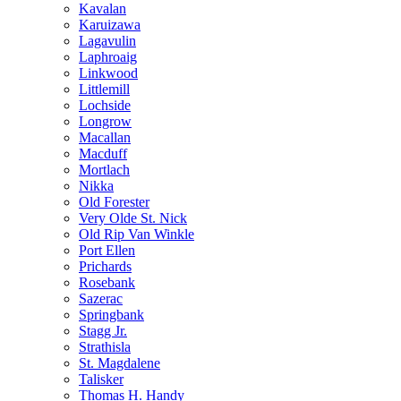
Kavalan
Karuizawa
Lagavulin
Laphroaig
Linkwood
Littlemill
Lochside
Longrow
Macallan
Macduff
Mortlach
Nikka
Old Forester
Very Olde St. Nick
Old Rip Van Winkle
Port Ellen
Prichards
Rosebank
Sazerac
Springbank
Stagg Jr.
Strathisla
St. Magdalene
Talisker
Thomas H. Handy