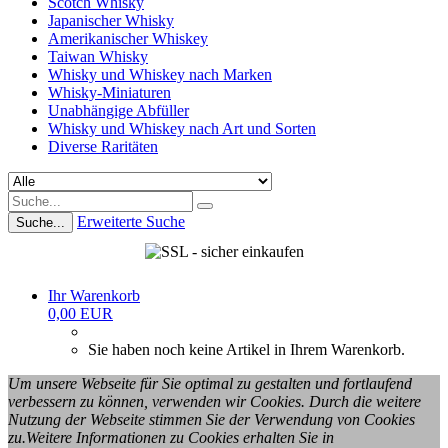
Scotch Whisky
Japanischer Whisky
Amerikanischer Whiskey
Taiwan Whisky
Whisky und Whiskey nach Marken
Whisky-Miniaturen
Unabhängige Abfüller
Whisky und Whiskey nach Art und Sorten
Diverse Raritäten
Erweiterte Suche
Suche...
Ihr Warenkorb
0,00 EUR
Sie haben noch keine Artikel in Ihrem Warenkorb.
Um unsere Webseite für Sie optimal zu gestalten und fortlaufend
verbessern zu können, verwenden wir Cookies. Durch die weitere
Nutzung der Webseite stimmen Sie der Verwendung von Cookies
zu.Weitere Informationen zu Cookies erhalten Sie in