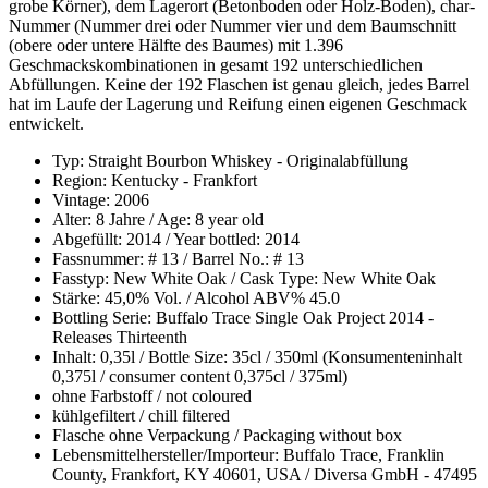
grobe Körner), dem Lagerort (Betonboden oder Holz-Boden), char-
Nummer (Nummer drei oder Nummer vier und dem Baumschnitt
(obere oder untere Hälfte des Baumes) mit 1.396
Geschmackskombinationen in gesamt 192 unterschiedlichen
Abfüllungen. Keine der 192 Flaschen ist genau gleich, jedes Barrel
hat im Laufe der Lagerung und Reifung einen eigenen Geschmack
entwickelt.
Typ: Straight Bourbon Whiskey - Originalabfüllung
Region: Kentucky - Frankfort
Vintage: 2006
Alter: 8 Jahre / Age: 8 year old
Abgefüllt: 2014 / Year bottled: 2014
Fassnummer: # 13 / Barrel No.: # 13
Fasstyp: New White Oak / Cask Type: New White Oak
Stärke: 45,0% Vol. / Alcohol ABV% 45.0
Bottling Serie: Buffalo Trace Single Oak Project 2014 -
Releases Thirteenth
Inhalt: 0,35l / Bottle Size: 35cl / 350ml (Konsumenteninhalt
0,375l / consumer content 0,375cl / 375ml)
ohne Farbstoff / not coloured
kühlgefiltert / chill filtered
Flasche ohne Verpackung / Packaging without box
Lebensmittelhersteller/Importeur: Buffalo Trace, Franklin
County, Frankfort, KY 40601, USA / Diversa GmbH - 47495