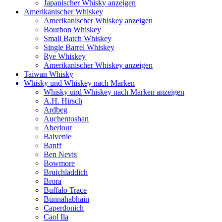
Japanischer Whisky anzeigen
Amerikanischer Whiskey
Amerikanischer Whiskey anzeigen
Bourbon Whiskey
Small Batch Whiskey
Single Barrel Whiskey
Rye Whiskey
Amerikanischer Whiskey anzeigen
Taiwan Whisky
Whisky und Whiskey nach Marken
Whisky und Whiskey nach Marken anzeigen
A.H. Hirsch
Ardbeg
Auchentoshan
Aberlour
Balvenie
Banff
Ben Nevis
Bowmore
Bruichladdich
Brora
Buffalo Trace
Bunnahabhain
Caperdonich
Caol Ila