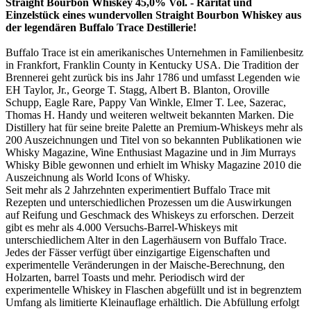
Straight Bourbon Whiskey 45,0% Vol. - Rarität und
Einzelstück eines wundervollen Straight Bourbon Whiskey aus
der legendären Buffalo Trace Destillerie!
Buffalo Trace ist ein amerikanisches Unternehmen in Familienbesitz
in Frankfort, Franklin County in Kentucky USA. Die Tradition der
Brennerei geht zurück bis ins Jahr 1786 und umfasst Legenden wie
EH Taylor, Jr., George T. Stagg, Albert B. Blanton, Oroville
Schupp, Eagle Rare, Pappy Van Winkle, Elmer T. Lee, Sazerac,
Thomas H. Handy und weiteren weltweit bekannten Marken. Die
Distillery hat für seine breite Palette an Premium-Whiskeys mehr als
200 Auszeichnungen und Titel von so bekannten Publikationen wie
Whisky Magazine, Wine Enthusiast Magazine und in Jim Murrays
Whisky Bible gewonnen und erhielt im Whisky Magazine 2010 die
Auszeichnung als World Icons of Whisky.
Seit mehr als 2 Jahrzehnten experimentiert Buffalo Trace mit
Rezepten und unterschiedlichen Prozessen um die Auswirkungen
auf Reifung und Geschmack des Whiskeys zu erforschen. Derzeit
gibt es mehr als 4.000 Versuchs-Barrel-Whiskeys mit
unterschiedlichem Alter in den Lagerhäusern von Buffalo Trace.
Jedes der Fässer verfügt über einzigartige Eigenschaften und
experimentelle Veränderungen in der Maische-Berechnung, den
Holzarten, barrel Toasts und mehr. Periodisch wird der
experimentelle Whiskey in Flaschen abgefüllt und ist in begrenztem
Umfang als limitierte Kleinauflage erhältlich. Die Abfüllung erfolgt