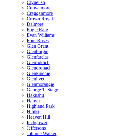
Clynelish
Convalmore
Cragganmore
Crown Royal
Dalmore
Eagle Rare
Evan Williams
Four Roses
Glen Grant
Glenburgie
Glenfarclas
Glenfiddich
Glendronach
Glenkinchie
Glenlivet
Glenmorangie
George T. Stagg
Hakushu
Hanyu
Highland Park
Hibiki
Heaven Hill
Inchgower
Jeffersons
Johnnie Walker