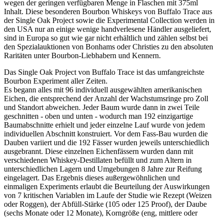
wegen der geringen verfügbaren Menge in Flaschen mit 375ml
Inhalt. Diese besonderen Bourbon Whiskeys von Buffalo Trace aus
der Single Oak Project sowie die Experimental Collection werden in
den USA nur an einige wenige handverlesene Händler ausgeliefert,
sind in Europa so gut wie gar nicht erhältlich und zählen selbst bei
den Spezialauktionen von Bonhams oder Christies zu den absoluten
Raritäten unter Bourbon-Liebhabern und Kennern.
Das Single Oak Project von Buffalo Trace ist das umfangreichste
Bourbon Experiment aller Zeiten.
Es begann alles mit 96 individuell ausgewählten amerikanischen
Eichen, die entsprechend der Anzahl der Wachstumsringe pro Zoll
und Standort abweichen. Jeder Baum wurde dann in zwei Teile
geschnitten - oben und unten - wodurch man 192 einzigartige
Baumabschnitte erhielt und jeder einzelne Lauf wurde von jedem
individuellen Abschnitt konstruiert. Vor dem Fass-Bau wurden die
Dauben variiert und die 192 Fässer wurden jeweils unterschiedlich
ausgebrannt. Diese einzelnen Eichenfässern wurden dann mit
verschiedenen Whiskey-Destillaten befüllt und zum Altern in
unterschiedlichen Lagern und Umgebungen 8 Jahre zur Reifung
eingelagert. Das Ergebnis dieses außergewöhnlichen und
einmaligen Experiments erlaubt die Beurteilung der Auswirkungen
von 7 kritischen Variablen im Laufe der Studie wie Rezept (Weizen
oder Roggen), der Abfüll-Stärke (105 oder 125 Proof), der Daube
(sechs Monate oder 12 Monate), Korngröße (eng, mittlere oder