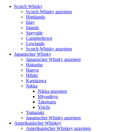
Scotch Whisky
Scotch Whisky anzeigen
Highlands
Islay
Islands
Speyside
Campbeltown
Lowlands
Scotch Whisky anzeigen
Japanischer Whisky
Japanischer Whisky anzeigen
Hakushu
Hanyu
Hibiki
Karuizawa
Nikka
Nikka anzeigen
Miyagikyo
Taketsuru
Yoichi
Yamazaki
Japanischer Whisky anzeigen
Amerikanischer Whiskey
Amerikanischer Whiskey anzeigen