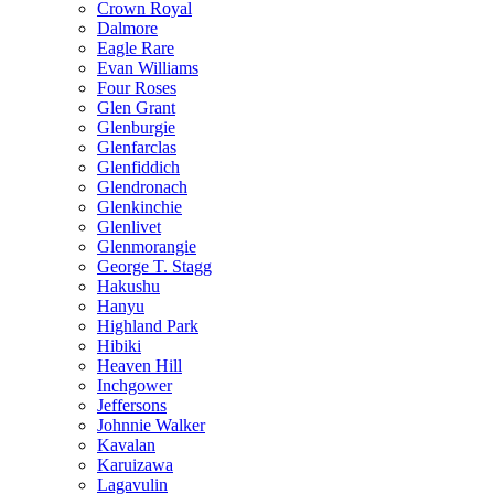
Crown Royal
Dalmore
Eagle Rare
Evan Williams
Four Roses
Glen Grant
Glenburgie
Glenfarclas
Glenfiddich
Glendronach
Glenkinchie
Glenlivet
Glenmorangie
George T. Stagg
Hakushu
Hanyu
Highland Park
Hibiki
Heaven Hill
Inchgower
Jeffersons
Johnnie Walker
Kavalan
Karuizawa
Lagavulin