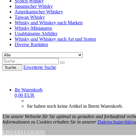
Scotch Whisky
Japanischer Whisky
Amerikanischer Whiskey
Taiwan Whisky
Whisky und Whiskey nach Marken
Whisky-Miniaturen
Unabhängige Abfüller
Whisky und Whiskey nach Art und Sorten
Diverse Raritäten
Erweiterte Suche
Suche...
Ihr Warenkorb
0,00 EUR
Sie haben noch keine Artikel in Ihrem Warenkorb.
Um unsere Webseite für Sie optimal zu gestalten und fortlaufend ve
Informationen zu Cookies erhalten Sie in unserer
Datenschutzerkläru
EINVERSTANDEN!