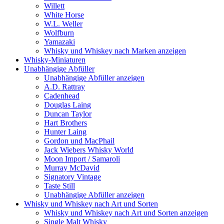
Willett
White Horse
W.L. Weller
Wolfburn
Yamazaki
Whisky und Whiskey nach Marken anzeigen
Whisky-Miniaturen
Unabhängige Abfüller
Unabhängige Abfüller anzeigen
A.D. Rattray
Cadenhead
Douglas Laing
Duncan Taylor
Hart Brothers
Hunter Laing
Gordon und MacPhail
Jack Wiebers Whisky World
Moon Import / Samaroli
Murray McDavid
Signatory Vintage
Taste Still
Unabhängige Abfüller anzeigen
Whisky und Whiskey nach Art und Sorten
Whisky und Whiskey nach Art und Sorten anzeigen
Single Malt Whisky