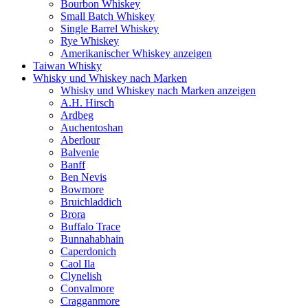
Bourbon Whiskey
Small Batch Whiskey
Single Barrel Whiskey
Rye Whiskey
Amerikanischer Whiskey anzeigen
Taiwan Whisky
Whisky und Whiskey nach Marken
Whisky und Whiskey nach Marken anzeigen
A.H. Hirsch
Ardbeg
Auchentoshan
Aberlour
Balvenie
Banff
Ben Nevis
Bowmore
Bruichladdich
Brora
Buffalo Trace
Bunnahabhain
Caperdonich
Caol Ila
Clynelish
Convalmore
Cragganmore