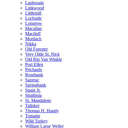
Laphroaig
Linkwood
Littlemill
Lochside
Longrow
Macallan
Macduff
Mortlach
Nikka
Old Forester
Very Olde St. Nick
Old Rip Van Winkle
Port Ellen
Prichards
Rosebank
Sazerac
Springbank
Stagg Jr.
Strathisla
St. Magdalene
Talisker
Thomas H. Handy
Tomatin
Wild Turkey
William Larue Weller