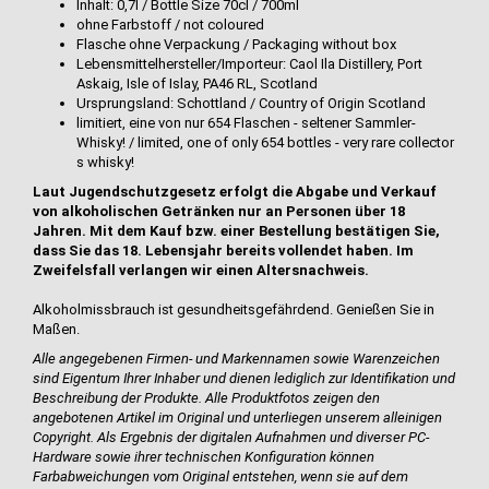
Inhalt: 0,7l / Bottle Size 70cl / 700ml
ohne Farbstoff / not coloured
Flasche ohne Verpackung / Packaging without box
Lebensmittelhersteller/Importeur: Caol Ila Distillery, Port
Askaig, Isle of Islay, PA46 RL, Scotland
Ursprungsland: Schottland / Country of Origin Scotland
limitiert, eine von nur 654 Flaschen - seltener Sammler-
Whisky! / limited, one of only 654 bottles - very rare collector
s whisky!
Laut Jugendschutzgesetz erfolgt die Abgabe und Verkauf
von alkoholischen Getränken nur an Personen über 18
Jahren. Mit dem Kauf bzw. einer Bestellung bestätigen Sie,
dass Sie das 18. Lebensjahr bereits vollendet haben. Im
Zweifelsfall verlangen wir einen Altersnachweis.
Alkoholmissbrauch ist gesundheitsgefährdend. Genießen Sie in
Maßen.
Alle angegebenen Firmen- und Markennamen sowie Warenzeichen
sind Eigentum Ihrer Inhaber und dienen lediglich zur Identifikation und
Beschreibung der Produkte.
Alle Produktfotos zeigen den
angebotenen Artikel im Original und unterliegen unserem alleinigen
Copyright. Als Ergebnis der digitalen Aufnahmen und diverser PC-
Hardware sowie ihrer technischen Konfiguration können
Farbabweichungen vom Original entstehen, wenn sie auf dem