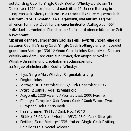
outstanding Caol Ila Single Cask Scotch Whisky wurde am 18.
Dezember 1996 destilliert und nach über 12 Jahren Reifung in
European Oak Sherry Cask No. 19313 von Billy Stitchell persönlich
aus dem Caol Ila Warehouse ausgewählt, war nur am Tag der
offenen Tür in der Destillerie in einer limitierten Auflage von 664
individuell nummierten Flaschen erhältlich und binnen kürzester Zeit
ausverkauft.
Mit einer der herausragenden Caol Ila Feis Ile-Abfüllungen, eine der
seltenen Caol Ila Sherry Cask Single Cask Bottlings und ein absolut
grandioser Vintage 1996 12 Years Caol Ila Islay Single Malt Scotch
Whisky aus dem Jahr 2009 für Kenner, den anspruchsvollen
Whisky-Sammler und Liebhaber erstklassiger und
außergewöhnlicher alter Scotch Whiskys!
Typ: Single Malt Whisky - Originalabfüllung
Region: Islay
Vintage: 18. Dezember 1996 / 18th December 1996
Alter: 12 Jahre / Age: 12 years old
Abgefüllt: 2009 Feis Ile / Year bottled: 2009 Feis Ile
Fasstyp: European Oak Sherry Cask / Cask Wood Type:
European Oak Sherry Cask
Fassnummer: 19313 / Cask No.: 19313
Stärke: 58,0% Vol. / Alcohol ABV% 58.0 - Cask Strength
Bottling Serie: Vintage 1996 Limited Single Cask Bottling -
Feis Ile 2009 Special Release