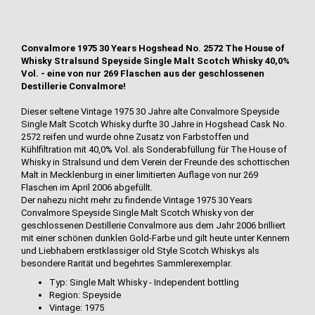
Convalmore 1975 30 Years Hogshead No. 2572 The House of
Whisky Stralsund Speyside Single Malt Scotch Whisky 40,0%
Vol. - eine von nur 269 Flaschen aus der geschlossenen
Destillerie Convalmore!
Dieser seltene Vintage 1975 30 Jahre alte Convalmore Speyside
Single Malt Scotch Whisky durfte 30 Jahre in Hogshead Cask No.
2572 reifen und wurde ohne Zusatz von Farbstoffen und
Kühlfiltration mit 40,0% Vol. als Sonderabfüllung für The House of
Whisky in Stralsund und dem Verein der Freunde des schottischen
Malt in Mecklenburg in einer limitierten Auflage von nur 269
Flaschen im April 2006 abgefüllt.
Der nahezu nicht mehr zu findende Vintage 1975 30 Years
Convalmore Speyside Single Malt Scotch Whisky von der
geschlossenen Destillerie Convalmore aus dem Jahr 2006 brilliert
mit einer schönen dunklen Gold-Farbe und gilt heute unter Kennern
und Liebhabern erstklassiger old Style Scotch Whiskys als
besondere Rarität und begehrtes Sammlerexemplar.
Typ: Single Malt Whisky - Independent bottling
Region: Speyside
Vintage: 1975