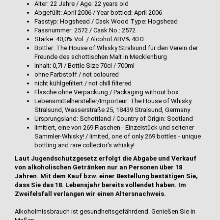
Alter: 22 Jahre / Age: 22 years old
Abgefüllt: April 2006 / Year bottled: April 2006
Fasstyp: Hogshead / Cask Wood Type: Hogshead
Fassnummer: 2572 / Cask No.: 2572
Stärke: 40,0% Vol. / Alcohol ABV% 40.0
Bottler: The House of Whisky Stralsund für den Verein der
Freunde des schottischen Malt in Mecklenburg
Inhalt: 0,7l / Bottle Size 70cl / 700ml
ohne Farbstoff / not coloured
nicht kühlgefiltert / not chill filtered
Flasche ohne Verpackung / Packaging without box
Lebensmittelhersteller/Importeur: The House of Whisky
Stralsund, Wasserstraße 25, 18439 Stralsund, Germany
Ursprungsland: Schottland / Country of Origin: Scotland
limitiert, eine von 269 Flaschen - Einzelstück und seltener
Sammler-Whisky! / limited, one of only 269 bottles - unique
bottling and rare collector's whisky!
Laut Jugendschutzgesetz erfolgt die Abgabe und Verkauf
von alkoholischen Getränken nur an Personen über 18
Jahren. Mit dem Kauf bzw. einer Bestellung bestätigen Sie,
dass Sie das 18. Lebensjahr bereits vollendet haben. Im
Zweifelsfall verlangen wir einen Altersnachweis.
Alkoholmissbrauch ist gesundheitsgefährdend. Genießen Sie in