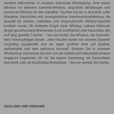
Herzlich willkommen in unserem exklusiven Whiskyshop, Ihrer ersten
Adresse für erlesene Sammler-Whiskys, exquisiten Abfüllungen und
luxuriösen Whiskys für den Genießer. Tauchen Sie ein in eine Welt voller
Charakter, Geschichte und unvergesslicher Geschmackserlebnisse, die
speziell für Kenner, Liebhaber und anspruchsvolle Whisky-Sammler
kuratiert wurde. Ob limitierte Single Cask Whiskys, seltene Editionen
längst geschlossener Brennereien (Lost Distilleries) oder besonders alte
und lang gereifte Tropfen – bei uns finden Sie Whiskys, die Sammler-
Herz höherschlagen lassen. Jede Flasche wurde von unseren Experten
sorgfältig ausgewählt und wir legen größten Wert auf Qualität,
Authentizität und eine exklusive Auswahl. Stöbern Sie in unserem
Whiskyshop und lassen Sie sich von der Vielfalt und Exklusivität unseres
Angebots begeistern. Ob für die eigene Sammlung, als besonderes
Geschenk oder als langfristige Wertanlage – bei uns werden Sie fündig.
ZAHLUNG UND VERSAND