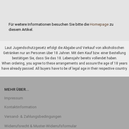
Für weitere Informationen besuchen Sie bitte die
Homepage
zu
diesem Artikel.
Laut Jugendschutzgesetz erfolgt die Abgabe und Verkauf von alkoholischen
Getränken nur an Personen über 18 Jahren. Mit dem Kauf bzw. einer Bestellung
bestätigen Sie, dass Sie das 18. Lebensjahr bereits vollendet haben.
When ordering, you agree to these arrangements and assure the age of 18 years
have already passed. All buyers have to be of legal age in their respective country.
MEHR ÜBER...
Impressum
Kontaktinformation
Versand- & Zahlungsbedingungen
Widerrufsrecht & Muster-Widerrufsformular