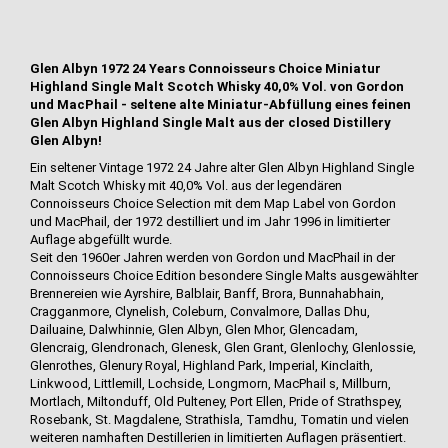
Glen Albyn 1972 24 Years Connoisseurs Choice Miniatur
Highland Single Malt Scotch Whisky 40,0% Vol. von Gordon
und MacPhail - seltene alte Miniatur-Abfüllung eines feinen
Glen Albyn Highland Single Malt aus der closed Distillery
Glen Albyn!
Ein seltener Vintage 1972 24 Jahre alter Glen Albyn Highland Single
Malt Scotch Whisky mit 40,0% Vol. aus der legendären
Connoisseurs Choice Selection mit dem Map Label von Gordon
und MacPhail, der 1972 destilliert und im Jahr 1996 in limitierter
Auflage abgefüllt wurde.
Seit den 1960er Jahren werden von Gordon und MacPhail in der
Connoisseurs Choice Edition besondere Single Malts ausgewählter
Brennereien wie Ayrshire, Balblair, Banff, Brora, Bunnahabhain,
Cragganmore, Clynelish, Coleburn, Convalmore, Dallas Dhu,
Dailuaine, Dalwhinnie, Glen Albyn, Glen Mhor, Glencadam,
Glencraig, Glendronach, Glenesk, Glen Grant, Glenlochy, Glenlossie,
Glenrothes, Glenury Royal, Highland Park, Imperial, Kinclaith,
Linkwood, Littlemill, Lochside, Longmorn, MacPhail s, Millburn,
Mortlach, Miltonduff, Old Pulteney, Port Ellen, Pride of Strathspey,
Rosebank, St. Magdalene, Strathisla, Tamdhu, Tomatin und vielen
weiteren namhaften Destillerien in limitierten Auflagen präsentiert.