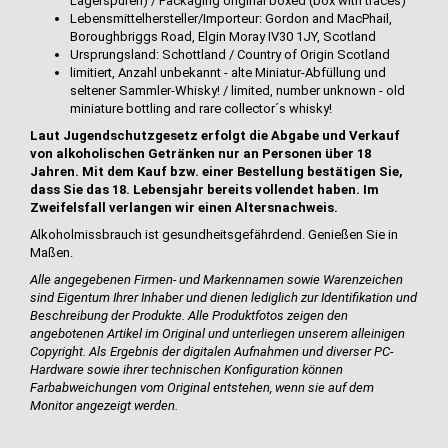
Lagerspuren) / Packaging original boxed (box with traces)
Lebensmittelhersteller/Importeur: Gordon and MacPhail,
Boroughbriggs Road, Elgin Moray IV30 1JY, Scotland
Ursprungsland: Schottland / Country of Origin Scotland
limitiert, Anzahl unbekannt - alte Miniatur-Abfüllung und
seltener Sammler-Whisky! / limited, number unknown - old
miniature bottling and rare collector´s whisky!
Laut Jugendschutzgesetz erfolgt die Abgabe und Verkauf
von alkoholischen Getränken nur an Personen über 18
Jahren. Mit dem Kauf bzw. einer Bestellung bestätigen Sie,
dass Sie das 18. Lebensjahr bereits vollendet haben. Im
Zweifelsfall verlangen wir einen Altersnachweis.
Alkoholmissbrauch ist gesundheitsgefährdend. Genießen Sie in
Maßen.
Alle angegebenen Firmen- und Markennamen sowie Warenzeichen
sind Eigentum Ihrer Inhaber und dienen lediglich zur Identifikation und
Beschreibung der Produkte.
Alle Produktfotos zeigen den
angebotenen Artikel im Original und unterliegen unserem alleinigen
Copyright. Als Ergebnis der digitalen Aufnahmen und diverser PC-
Hardware sowie ihrer technischen Konfiguration können
Farbabweichungen vom Original entstehen, wenn sie auf dem
Monitor angezeigt werden.