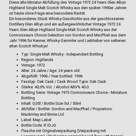
Diese alte Miniatur-Abfüllung des Vintage 1972 24 Years Glen Albyn
Highland Single Malt Scotch Whisky aus den späten 1990er Jahren
ist heute ohne Frage eine besondere Rarität.
Ein besonderes Stück Whisky-Geschichte aus der geschlossenen
Distillery Glen Albyn und ein außergewöhnlicher Vintage 1972 24
Years Glen Albyn Highland Single Malt Scotch Whisky aus der
Connoisseurs Choice Selection von Gordon and MacPhail aus dem
Jahr 1996 für Kenner, Whisky-Sammler und Liebhaber von seltenen
alten Scotch Whiskys!
Typ: Single Malt Whisky - Independent Bottling
Region: Highlands
Vintage: 1972
Alter: 24 Jahre / Age: 24 years old
Abgefüllt: 1996 / Year bottled: 1996
Fasstyp: Oak Cask / Cask Wood Type: Oak Cask
Stärke: 40,0% Vol. / Alcohol ABV% 40.0
Bottling Serie: Vintage 1973 Connoisseurs Choice - Miniature
Bottling
Inhalt: 0,05l / Bottle Size 5cl / 50ml
Abfüller / Bottler: Gordon and MacPhail / Propiertors:
Mackinlay and Birnie Ltd.
Label: Map Label
Bottle Code: IF/DJG
Flasche mit Originalverpackung (Verpackung mit