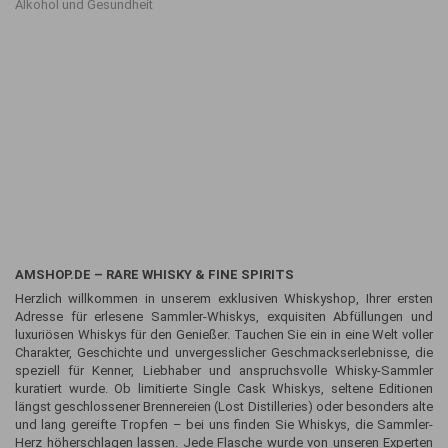
Alkohol und Gesundheit
AMSHOP.DE – RARE WHISKY & FINE SPIRITS
Herzlich willkommen in unserem exklusiven Whiskyshop, Ihrer ersten
Adresse für erlesene Sammler-Whiskys, exquisiten Abfüllungen und
luxuriösen Whiskys für den Genießer. Tauchen Sie ein in eine Welt voller
Charakter, Geschichte und unvergesslicher Geschmackserlebnisse, die
speziell für Kenner, Liebhaber und anspruchsvolle Whisky-Sammler
kuratiert wurde. Ob limitierte Single Cask Whiskys, seltene Editionen
längst geschlossener Brennereien (Lost Distilleries) oder besonders alte
und lang gereifte Tropfen – bei uns finden Sie Whiskys, die Sammler-
Herz höherschlagen lassen. Jede Flasche wurde von unseren Experten