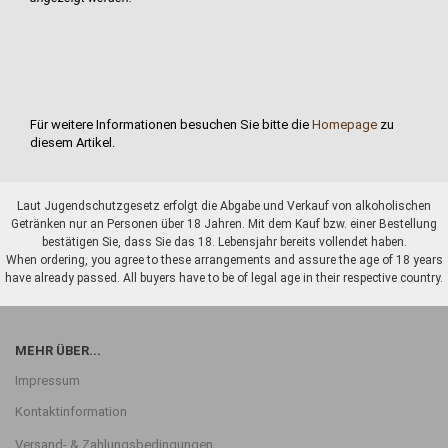
Für weitere Informationen besuchen Sie bitte die
Homepage
zu
diesem Artikel.
Laut Jugendschutzgesetz erfolgt die Abgabe und Verkauf von alkoholischen
Getränken nur an Personen über 18 Jahren. Mit dem Kauf bzw. einer Bestellung
bestätigen Sie, dass Sie das 18. Lebensjahr bereits vollendet haben.
When ordering, you agree to these arrangements and assure the age of 18 years
have already passed. All buyers have to be of legal age in their respective country.
MEHR ÜBER...
Impressum
Kontaktinformation
Versand- & Zahlungsbedingungen