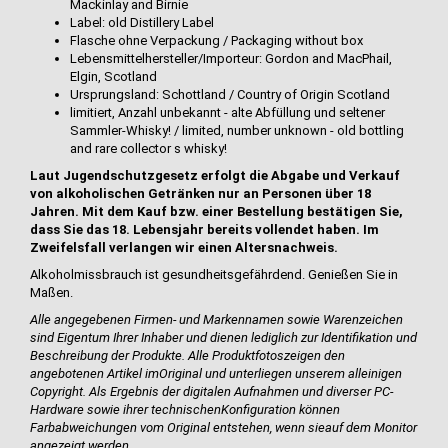
Mackinlay and Birnie
Label: old Distillery Label
Flasche ohne Verpackung / Packaging without box
Lebensmittelhersteller/Importeur: Gordon and MacPhail,
Elgin, Scotland
Ursprungsland: Schottland / Country of Origin Scotland
limitiert, Anzahl unbekannt - alte Abfüllung und seltener
Sammler-Whisky! / limited, number unknown - old bottling
and rare collector s whisky!
Laut Jugendschutzgesetz erfolgt die Abgabe und Verkauf
von alkoholischen Getränken nur an Personen über 18
Jahren. Mit dem Kauf bzw. einer Bestellung bestätigen Sie,
dass Sie das 18. Lebensjahr bereits vollendet haben. Im
Zweifelsfall verlangen wir einen Altersnachweis.
Alkoholmissbrauch ist gesundheitsgefährdend. Genießen Sie in
Maßen.
Alle angegebenen Firmen- und Markennamen sowie Warenzeichen
sind Eigentum Ihrer Inhaber und dienen lediglich zur Identifikation und
Beschreibung der Produkte.
Alle Produktfotos
zeigen den
angebotenen Artikel im
Original und unterliegen unserem alleinigen
Copyright. Als Ergebnis der digitalen Aufnahmen und diverser PC-
Hardware sowie ihrer technischen
Konfiguration können
Farbabweichungen vom Original entstehen, wenn sie
auf dem Monitor
angezeigt werden.