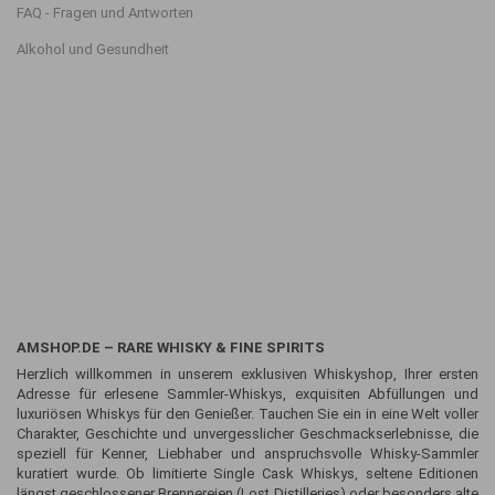
FAQ - Fragen und Antworten
Alkohol und Gesundheit
AMSHOP.DE – RARE WHISKY & FINE SPIRITS
Herzlich willkommen in unserem exklusiven Whiskyshop, Ihrer ersten
Adresse für erlesene Sammler-Whiskys, exquisiten Abfüllungen und
luxuriösen Whiskys für den Genießer. Tauchen Sie ein in eine Welt voller
Charakter, Geschichte und unvergesslicher Geschmackserlebnisse, die
speziell für Kenner, Liebhaber und anspruchsvolle Whisky-Sammler
kuratiert wurde. Ob limitierte Single Cask Whiskys, seltene Editionen
längst geschlossener Brennereien (Lost Distilleries) oder besonders alte