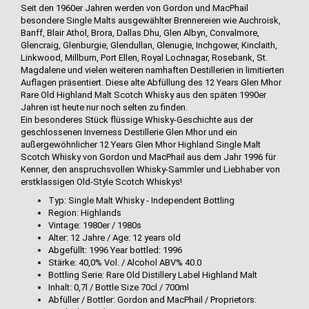
Seit den 1960er Jahren werden von Gordon und MacPhail
besondere Single Malts ausgewählter Brennereien wie Auchroisk,
Banff, Blair Athol, Brora, Dallas Dhu, Glen Albyn, Convalmore,
Glencraig, Glenburgie, Glendullan, Glenugie, Inchgower, Kinclaith,
Linkwood, Millburn, Port Ellen, Royal Lochnagar, Rosebank, St.
Magdalene und vielen weiteren namhaften Destillerien in limitierten
Auflagen präsentiert. Diese alte Abfüllung des 12 Years Glen Mhor
Rare Old Highland Malt Scotch Whisky aus den späten 1990er
Jahren ist heute nur noch selten zu finden.
Ein besonderes Stück flüssige Whisky-Geschichte aus der
geschlossenen Inverness Destillerie Glen Mhor und ein
außergewöhnlicher 12 Years Glen Mhor Highland Single Malt
Scotch Whisky von Gordon und MacPhail aus dem Jahr 1996 für
Kenner, den anspruchsvollen Whisky-Sammler und Liebhaber von
erstklassigen Old-Style Scotch Whiskys!
Typ: Single Malt Whisky - Independent Bottling
Region: Highlands
Vintage: 1980er / 1980s
Alter: 12 Jahre / Age: 12 years old
Abgefüllt: 1996 Year bottled: 1996
Stärke: 40,0% Vol. / Alcohol ABV% 40.0
Bottling Serie: Rare Old Distillery Label Highland Malt
Inhalt: 0,7l / Bottle Size 70cl / 700ml
Abfüller / Bottler: Gordon and MacPhail / Proprietors: