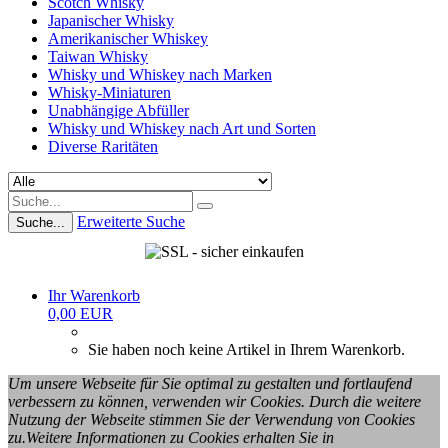
Scotch Whisky
Japanischer Whisky
Amerikanischer Whiskey
Taiwan Whisky
Whisky und Whiskey nach Marken
Whisky-Miniaturen
Unabhängige Abfüller
Whisky und Whiskey nach Art und Sorten
Diverse Raritäten
Erweiterte Suche
Suche...
Ihr Warenkorb
0,00 EUR
Sie haben noch keine Artikel in Ihrem Warenkorb.
Um unsere Webseite für Sie optimal zu gestalten und fortlaufend
verbessern zu können, verwenden wir Cookies. Durch die weitere
Nutzung der Webseite stimmen Sie der Verwendung von Cookies
zu.Weitere Informationen zu Cookies erhalten Sie in