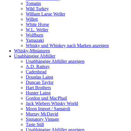
Tomatin
Wild Turkey
William Larue Weller
Willett
White Horse
W.L. Weller
Wolfburn
Yamazaki
Whisky und Whiskey nach Marken anzeigen
Whisky-Miniaturen
Unabhängige Abfüller
Unabhängige Abfüller anzeigen
A.D. Rattray
Cadenhead
Douglas Laing
Duncan Taylor
Hart Brothers
Hunter Laing
Gordon und MacPhail
Jack Wiebers Whisky World
Moon Import / Samaroli
Murray McDavid
Signatory Vintage
Taste Still
Unabhängige Abfüller anzeigen