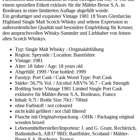
einem speziellen Etikett exklusiv für die Mähler-Besse S.A. in
Bordeaux in einer limitierten Auflage abgefüllt wurde.
Ein großartiger und exquisiter Vintage 1981 18 Years Glenfarclas
Highland Single Malt Scotch Whisky und seltene Expression in
außerordentlicher Qualität und besondere Empfehlung für Kenner,
den anspruchsvollen Whisky-Sammler und Liebhaber von feinen
alten Scotch Whiskys.
Typ: Single Malt Whisky - Originalabfüllung
Region: Speyside / Location: Bannfshire
Vintage: 1981
Alter: 18 Jahre / Age: 18 years old
Abgefüllt: 1999 / Year bottled: 1999
Fasstyp: Port Cask / Cask Wood Type: Port Cask
Stärke: 56,7% Vol. / Alcohol ABV% 56.7 - Cask Strength
Bottling Serie: Vintage 1981 Limited Single Port Cask
exklusive für Mähler-Besse S.A, Bordeaux, France
Inhalt: 0,7l / Bottle Size 70cl / 700ml
ohne Farbstoff / not coloured
nicht kühl gefiltert / not chill filtered
Flasche mit Originalverpackung - OHK / Packaging original
wooden boxed
Lebensmittelhersteller/Importeur: J. and G. Grant, Rechlerich,
Ballindalloch, AB37 9BD, Banffshire, Scotland / Mähler-
Besse S.A, Bordeaux, France