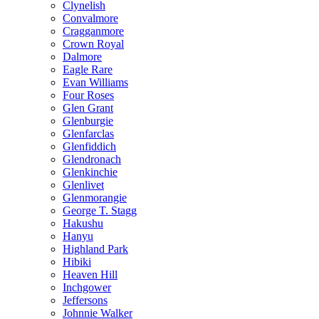
Clynelish
Convalmore
Cragganmore
Crown Royal
Dalmore
Eagle Rare
Evan Williams
Four Roses
Glen Grant
Glenburgie
Glenfarclas
Glenfiddich
Glendronach
Glenkinchie
Glenlivet
Glenmorangie
George T. Stagg
Hakushu
Hanyu
Highland Park
Hibiki
Heaven Hill
Inchgower
Jeffersons
Johnnie Walker