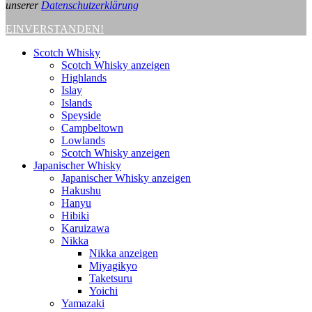
unserer
Datenschutzerklärung
EINVERSTANDEN!
Scotch Whisky
Scotch Whisky anzeigen
Highlands
Islay
Islands
Speyside
Campbeltown
Lowlands
Scotch Whisky anzeigen
Japanischer Whisky
Japanischer Whisky anzeigen
Hakushu
Hanyu
Hibiki
Karuizawa
Nikka
Nikka anzeigen
Miyagikyo
Taketsuru
Yoichi
Yamazaki