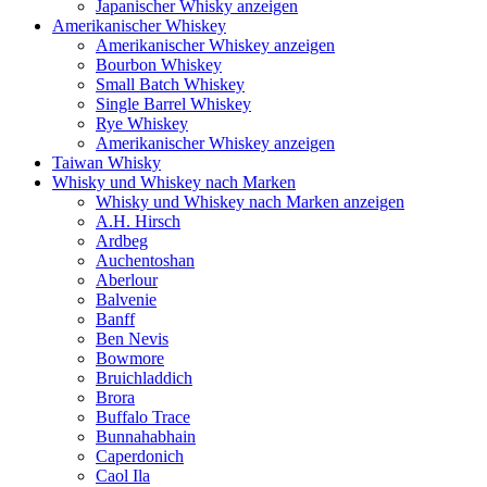
Japanischer Whisky anzeigen
Amerikanischer Whiskey
Amerikanischer Whiskey anzeigen
Bourbon Whiskey
Small Batch Whiskey
Single Barrel Whiskey
Rye Whiskey
Amerikanischer Whiskey anzeigen
Taiwan Whisky
Whisky und Whiskey nach Marken
Whisky und Whiskey nach Marken anzeigen
A.H. Hirsch
Ardbeg
Auchentoshan
Aberlour
Balvenie
Banff
Ben Nevis
Bowmore
Bruichladdich
Brora
Buffalo Trace
Bunnahabhain
Caperdonich
Caol Ila