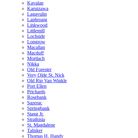
Kavalan
Karuizawa
Lagavulin
Laphroaig
Linkwood
Littlemill
Lochside
Longrow
Macallan
Macduff
Mortlach
Nikka
Old Forester
Very Olde St. Nick
Old Rip Van Winkle
Port Ellen
Prichards
Rosebank
Sazerac
Springbank
Stagg Jr.
Strathisla
St. Magdalene
Talisker
Thomas H. Handy