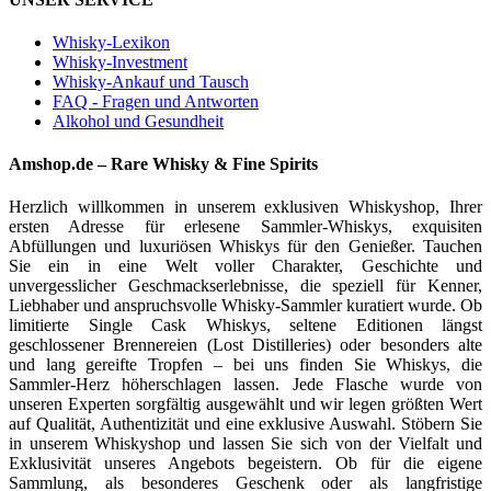
Whisky-Lexikon
Whisky-Investment
Whisky-Ankauf und Tausch
FAQ - Fragen und Antworten
Alkohol und Gesundheit
Amshop.de – Rare Whisky & Fine Spirits
Herzlich willkommen in unserem exklusiven Whiskyshop, Ihrer
ersten Adresse für erlesene Sammler-Whiskys, exquisiten
Abfüllungen und luxuriösen Whiskys für den Genießer. Tauchen
Sie ein in eine Welt voller Charakter, Geschichte und
unvergesslicher Geschmackserlebnisse, die speziell für Kenner,
Liebhaber und anspruchsvolle Whisky-Sammler kuratiert wurde. Ob
limitierte Single Cask Whiskys, seltene Editionen längst
geschlossener Brennereien (Lost Distilleries) oder besonders alte
und lang gereifte Tropfen – bei uns finden Sie Whiskys, die
Sammler-Herz höherschlagen lassen. Jede Flasche wurde von
unseren Experten sorgfältig ausgewählt und wir legen größten Wert
auf Qualität, Authentizität und eine exklusive Auswahl. Stöbern Sie
in unserem Whiskyshop und lassen Sie sich von der Vielfalt und
Exklusivität unseres Angebots begeistern. Ob für die eigene
Sammlung, als besonderes Geschenk oder als langfristige