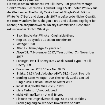
Ein exquisiter im erlesenen First Fill Sherry Butt gereifter Vintage
1990 27 Years Glenfarclas Highland Single Malt Scotch Whisky aus
der Glenfarclas The Family Casks Limited Single Cask Edition
Winter W17 Serie und dem Jahr 2017 in außerordentlicher Qualität
mit einer wundervollen Mahagoni-Farbe und seltenes Highlight für
Kenner, den anspruchsvollen Whisky-Sammler und Liebhaber
exklusive alter Scotch Whiskys!
Typ: Single Malt Whisky - Originalabfüllung
Region: Speyside / Location: Bannfshire
Vintage: 1990
Alter: 27 Jahre / Age: 27 years old
Abgefüllt: 7. November 2017 / Year bottled: 7th November
2017
Fasstyp: First Fill Sherry Butt / Cask Wood Type: 1st Fill
Sherry Butt
Fassnummer: 9255 / Cask No.: 9255
Stärke: 51,2% Vol. / Alcohol ABV% 51.2 - Cask Strength
Bottling Serie: Vintage 1990 The Family Casks Limited
Single Cask Edition - Release Winter W17
Inhalt: 0,7l / Bottle Size 70cl / 700ml
ohne Farbstoff / not coloured
nicht kühl gefiltert / not chill filtered
Flasche mit Originalverpackung - OHK und Booklet /
Packaging original wooden boxed with booklet