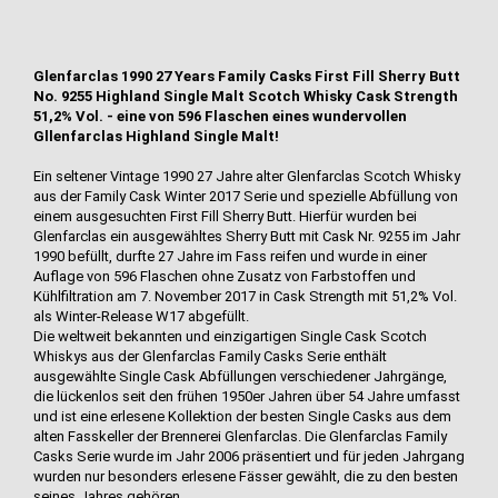
Glenfarclas 1990 27 Years Family Casks First Fill Sherry Butt
No. 9255 Highland Single Malt Scotch Whisky Cask Strength
51,2% Vol. - eine von 596 Flaschen eines wundervollen
Gllenfarclas Highland Single Malt!
Ein seltener Vintage 1990 27 Jahre alter Glenfarclas Scotch Whisky
aus der Family Cask Winter 2017 Serie und spezielle Abfüllung von
einem ausgesuchten First Fill Sherry Butt. Hierfür wurden bei
Glenfarclas ein ausgewähltes Sherry Butt mit Cask Nr. 9255 im Jahr
1990 befüllt, durfte 27 Jahre im Fass reifen und wurde in einer
Auflage von 596 Flaschen ohne Zusatz von Farbstoffen und
Kühlfiltration am 7. November 2017 in Cask Strength mit 51,2% Vol.
als Winter-Release W17 abgefüllt.
Die weltweit bekannten und einzigartigen Single Cask Scotch
Whiskys aus der Glenfarclas Family Casks Serie enthält
ausgewählte Single Cask Abfüllungen verschiedener Jahrgänge,
die lückenlos seit den frühen 1950er Jahren über 54 Jahre umfasst
und ist eine erlesene Kollektion der besten Single Casks aus dem
alten Fasskeller der Brennerei Glenfarclas. Die Glenfarclas Family
Casks Serie wurde im Jahr 2006 präsentiert und für jeden Jahrgang
wurden nur besonders erlesene Fässer gewählt, die zu den besten
seines Jahres gehören.