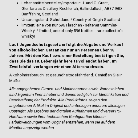
Lebensmittelhersteller/Importeur: J. and G. Grant,
Glenfarclas Distillery, Rechlerich, Ballindalloch, AB37 9BD,
Banffshire, Scotland
Ursprungsland: Schottland / Country of Origin Scotland
limitiert, eine von nur 596 Flaschen - seltener Sammler-
Whisky! / limited, one of only 596 bottles - rare collector´s
whisky!
Laut Jugendschutzgesetz erfolgt die Abgabe und Verkauf
von alkoholischen Getränken nur an Personen über 18
Jahren. Mit dem Kauf bzw. einer Bestellung bestätigen Sie,
dass Sie das 18. Lebensjahr bereits vollendet haben. Im
Zweifelsfall verlangen wir einen Altersnachweis.
Alkoholmissbrauch ist gesundheitsgefährdend. Genießen Sie in
Maßen.
Alle angegebenen Firmen- und Markennamen sowie Warenzeichen
sind Eigentum Ihrer Inhaber und dienen lediglich zur Identifikation und
Beschreibung der Produkte.
Alle Produktfotos zeigen den
angebotenen Artikel im Original und unterliegen unserem
alleinigen
Copyright. Als Ergebnis der digitalen Aufnahmen und diverser PC-
Hardware sowie ihrer technischen Konfiguration können
Farbabweichungen vom Original entstehen, wenn sie auf dem
Monitor angezeigt werden.