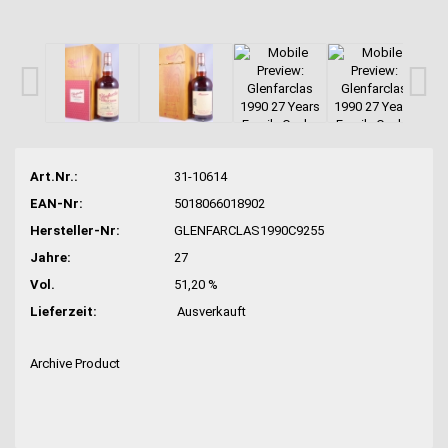
Art.Nr.:
31-10614
EAN-Nr:
5018066018902
Hersteller-Nr:
GLENFARCLAS1990C9255
Jahre:
27
Vol.
51,20 %
Lieferzeit:
Ausverkauft
Archive Product