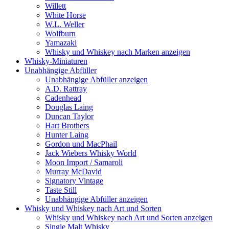
Willett
White Horse
W.L. Weller
Wolfburn
Yamazaki
Whisky und Whiskey nach Marken anzeigen
Whisky-Miniaturen
Unabhängige Abfüller
Unabhängige Abfüller anzeigen
A.D. Rattray
Cadenhead
Douglas Laing
Duncan Taylor
Hart Brothers
Hunter Laing
Gordon und MacPhail
Jack Wiebers Whisky World
Moon Import / Samaroli
Murray McDavid
Signatory Vintage
Taste Still
Unabhängige Abfüller anzeigen
Whisky und Whiskey nach Art und Sorten
Whisky und Whiskey nach Art und Sorten anzeigen
Single Malt Whisky