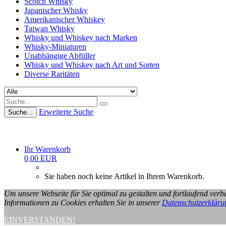
Scotch Whisky
Japanischer Whisky
Amerikanischer Whiskey
Taiwan Whisky
Whisky und Whiskey nach Marken
Whisky-Miniaturen
Unabhängige Abfüller
Whisky und Whiskey nach Art und Sorten
Diverse Raritäten
Erweiterte Suche
Suche...
Ihr Warenkorb
0,00 EUR
Sie haben noch keine Artikel in Ihrem Warenkorb.
Um unsere Webseite für Sie optimal zu gestalten und fortlaufend ve
Informationen zu Cookies erhalten Sie in unserer
Datenschutzerkläru
EINVERSTANDEN!