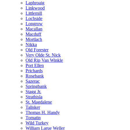
Laphroaig
Linkwood
Littlemill
Lochside
Longrow
Macallan
Macduff
Mortlach
Nikka
Old Forester
Very Olde St. Nick
Old Rip Van Winkle
Port Ellen
Prichards
Rosebank
Sazerac
Springbank
Stagg Jr.
Strathisla
St. Magdalene
Talisker
Thomas H. Handy
Tomatin
Wild Turkey
William Larue Weller