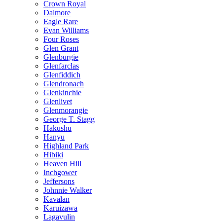
Crown Royal
Dalmore
Eagle Rare
Evan Williams
Four Roses
Glen Grant
Glenburgie
Glenfarclas
Glenfiddich
Glendronach
Glenkinchie
Glenlivet
Glenmorangie
George T. Stagg
Hakushu
Hanyu
Highland Park
Hibiki
Heaven Hill
Inchgower
Jeffersons
Johnnie Walker
Kavalan
Karuizawa
Lagavulin