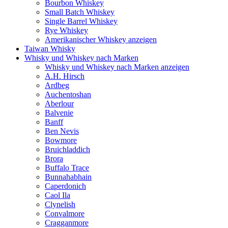
Bourbon Whiskey
Small Batch Whiskey
Single Barrel Whiskey
Rye Whiskey
Amerikanischer Whiskey anzeigen
Taiwan Whisky
Whisky und Whiskey nach Marken
Whisky und Whiskey nach Marken anzeigen
A.H. Hirsch
Ardbeg
Auchentoshan
Aberlour
Balvenie
Banff
Ben Nevis
Bowmore
Bruichladdich
Brora
Buffalo Trace
Bunnahabhain
Caperdonich
Caol Ila
Clynelish
Convalmore
Cragganmore