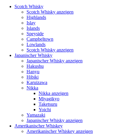
Scotch Whisky
Scotch Whisky anzeigen
Highlands
Islay
Islands
Speyside
Campbeltown
Lowlands
Scotch Whisky anzeigen
Japanischer Whisky
Japanischer Whisky anzeigen
Hakushu
Hanyu
Hibiki
Karuizawa
Nikka
Nikka anzeigen
Miyagikyo
Taketsuru
Yoichi
Yamazaki
Japanischer Whisky anzeigen
Amerikanischer Whiskey
Amerikanischer Whiskey anzeigen