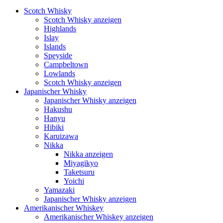
Scotch Whisky
Scotch Whisky anzeigen
Highlands
Islay
Islands
Speyside
Campbeltown
Lowlands
Scotch Whisky anzeigen
Japanischer Whisky
Japanischer Whisky anzeigen
Hakushu
Hanyu
Hibiki
Karuizawa
Nikka
Nikka anzeigen
Miyagikyo
Taketsuru
Yoichi
Yamazaki
Japanischer Whisky anzeigen
Amerikanischer Whiskey
Amerikanischer Whiskey anzeigen