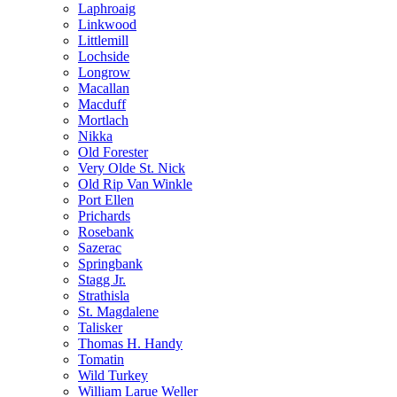
Laphroaig
Linkwood
Littlemill
Lochside
Longrow
Macallan
Macduff
Mortlach
Nikka
Old Forester
Very Olde St. Nick
Old Rip Van Winkle
Port Ellen
Prichards
Rosebank
Sazerac
Springbank
Stagg Jr.
Strathisla
St. Magdalene
Talisker
Thomas H. Handy
Tomatin
Wild Turkey
William Larue Weller