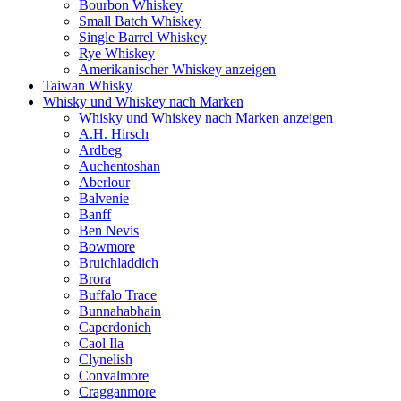
Bourbon Whiskey
Small Batch Whiskey
Single Barrel Whiskey
Rye Whiskey
Amerikanischer Whiskey anzeigen
Taiwan Whisky
Whisky und Whiskey nach Marken
Whisky und Whiskey nach Marken anzeigen
A.H. Hirsch
Ardbeg
Auchentoshan
Aberlour
Balvenie
Banff
Ben Nevis
Bowmore
Bruichladdich
Brora
Buffalo Trace
Bunnahabhain
Caperdonich
Caol Ila
Clynelish
Convalmore
Cragganmore