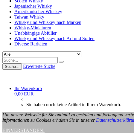
Scotch Whisky
Japanischer Whisky
Amerikanischer Whiskey
Taiwan Whisky
Whisky und Whiskey nach Marken
Whisky-Miniaturen
Unabhängige Abfüller
Whisky und Whiskey nach Art und Sorten
Diverse Raritäten
Erweiterte Suche
Suche...
Ihr Warenkorb
0,00 EUR
Sie haben noch keine Artikel in Ihrem Warenkorb.
Um unsere Webseite für Sie optimal zu gestalten und fortlaufend ve
Informationen zu Cookies erhalten Sie in unserer
Datenschutzerkläru
EINVERSTANDEN!