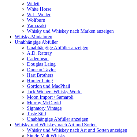
Willett
White Horse
W.L. Weller
Wolfburn
Yamazaki
Whisky und Whiskey nach Marken anzeigen
Whisky-Miniaturen
Unabhängige Abfüller
Unabhängige Abfüller anzeigen
A.D. Rattray
Cadenhead
Douglas Laing
Duncan Taylor
Hart Brothers
Hunter Laing
Gordon und MacPhail
Jack Wiebers Whisky World
Moon Import / Samaroli
Murray McDavid
Signatory Vintage
Taste Still
Unabhängige Abfüller anzeigen
Whisky und Whiskey nach Art und Sorten
Whisky und Whiskey nach Art und Sorten anzeigen
Single Malt Whisky