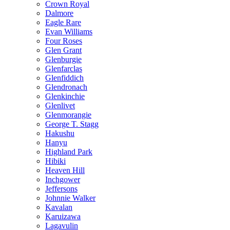
Crown Royal
Dalmore
Eagle Rare
Evan Williams
Four Roses
Glen Grant
Glenburgie
Glenfarclas
Glenfiddich
Glendronach
Glenkinchie
Glenlivet
Glenmorangie
George T. Stagg
Hakushu
Hanyu
Highland Park
Hibiki
Heaven Hill
Inchgower
Jeffersons
Johnnie Walker
Kavalan
Karuizawa
Lagavulin