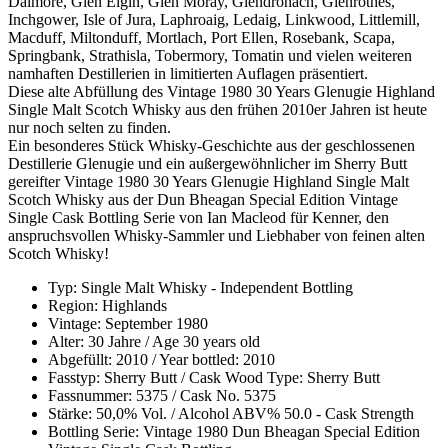
Dalmore, Glen Elgin, Glen Moray, Glendronach, Glenrothes,
Inchgower, Isle of Jura, Laphroaig, Ledaig, Linkwood, Littlemill,
Macduff, Miltonduff, Mortlach, Port Ellen, Rosebank, Scapa,
Springbank, Strathisla, Tobermory, Tomatin und vielen weiteren
namhaften Destillerien in limitierten Auflagen präsentiert.
Diese alte Abfüllung des Vintage 1980 30 Years Glenugie Highland
Single Malt Scotch Whisky aus den frühen 2010er Jahren ist heute
nur noch selten zu finden.
Ein besonderes Stück Whisky-Geschichte aus der geschlossenen
Destillerie Glenugie und ein außergewöhnlicher im Sherry Butt
gereifter Vintage 1980 30 Years Glenugie Highland Single Malt
Scotch Whisky aus der Dun Bheagan Special Edition Vintage
Single Cask Bottling Serie von Ian Macleod für Kenner, den
anspruchsvollen Whisky-Sammler und Liebhaber von feinen alten
Scotch Whisky!
Typ: Single Malt Whisky - Independent Bottling
Region: Highlands
Vintage: September 1980
Alter: 30 Jahre / Age 30 years old
Abgefüllt: 2010 / Year bottled: 2010
Fasstyp: Sherry Butt / Cask Wood Type: Sherry Butt
Fassnummer: 5375 / Cask No. 5375
Stärke: 50,0% Vol. / Alcohol ABV% 50.0 - Cask Strength
Bottling Serie: Vintage 1980 Dun Bheagan Special Edition