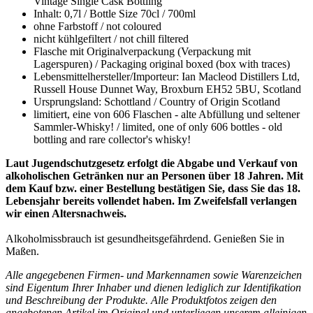
Vintage Single Cask Bottling
Inhalt: 0,7l / Bottle Size 70cl / 700ml
ohne Farbstoff / not coloured
nicht kühlgefiltert / not chill filtered
Flasche mit Originalverpackung (Verpackung mit
Lagerspuren) / Packaging original boxed (box with traces)
Lebensmittelhersteller/Importeur: Ian Macleod Distillers Ltd,
Russell House Dunnet Way, Broxburn EH52 5BU, Scotland
Ursprungsland: Schottland / Country of Origin Scotland
limitiert, eine von 606 Flaschen - alte Abfüllung und seltener
Sammler-Whisky! / limited, one of only 606 bottles - old
bottling and rare collector's whisky!
Laut Jugendschutzgesetz erfolgt die Abgabe und Verkauf von
alkoholischen Getränken nur an Personen über 18 Jahren. Mit
dem Kauf bzw. einer Bestellung bestätigen Sie, dass Sie das 18.
Lebensjahr bereits vollendet haben. Im Zweifelsfall verlangen
wir einen Altersnachweis.
Alkoholmissbrauch ist gesundheitsgefährdend. Genießen Sie in
Maßen.
Alle angegebenen Firmen- und Markennamen sowie Warenzeichen
sind Eigentum Ihrer Inhaber und dienen lediglich zur Identifikation
und Beschreibung der Produkte.
Alle Produktfotos zeigen den
angebotenen Artikel im Original und unterliegen unserem alleinigen