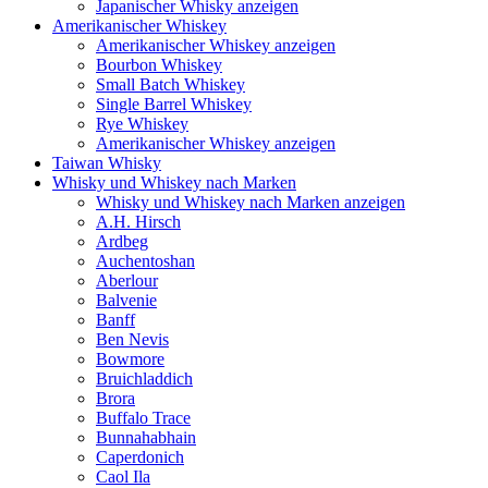
Japanischer Whisky anzeigen
Amerikanischer Whiskey
Amerikanischer Whiskey anzeigen
Bourbon Whiskey
Small Batch Whiskey
Single Barrel Whiskey
Rye Whiskey
Amerikanischer Whiskey anzeigen
Taiwan Whisky
Whisky und Whiskey nach Marken
Whisky und Whiskey nach Marken anzeigen
A.H. Hirsch
Ardbeg
Auchentoshan
Aberlour
Balvenie
Banff
Ben Nevis
Bowmore
Bruichladdich
Brora
Buffalo Trace
Bunnahabhain
Caperdonich
Caol Ila