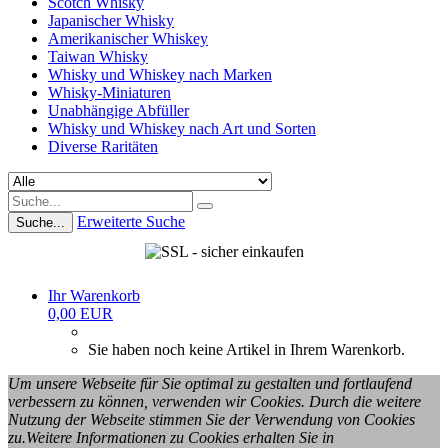
Scotch Whisky
Japanischer Whisky
Amerikanischer Whiskey
Taiwan Whisky
Whisky und Whiskey nach Marken
Whisky-Miniaturen
Unabhängige Abfüller
Whisky und Whiskey nach Art und Sorten
Diverse Raritäten
Erweiterte Suche
Suche...
Ihr Warenkorb
0,00 EUR
Sie haben noch keine Artikel in Ihrem Warenkorb.
Um unsere Webseite für Sie optimal zu gestalten und fortlaufend
verbessern zu können, verwenden wir Cookies. Durch die weitere
Nutzung der Webseite stimmen Sie der Verwendung von Cookies
zu.Weitere Informationen zu Cookies erhalten Sie in