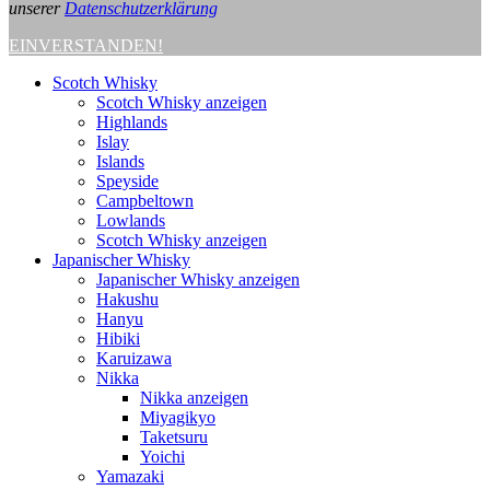
unserer
Datenschutzerklärung
EINVERSTANDEN!
Scotch Whisky
Scotch Whisky anzeigen
Highlands
Islay
Islands
Speyside
Campbeltown
Lowlands
Scotch Whisky anzeigen
Japanischer Whisky
Japanischer Whisky anzeigen
Hakushu
Hanyu
Hibiki
Karuizawa
Nikka
Nikka anzeigen
Miyagikyo
Taketsuru
Yoichi
Yamazaki