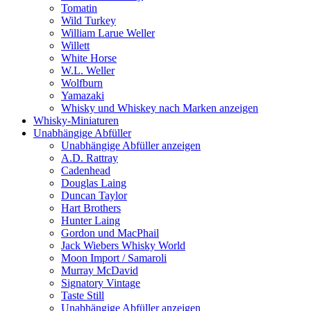
Tomatin
Wild Turkey
William Larue Weller
Willett
White Horse
W.L. Weller
Wolfburn
Yamazaki
Whisky und Whiskey nach Marken anzeigen
Whisky-Miniaturen
Unabhängige Abfüller
Unabhängige Abfüller anzeigen
A.D. Rattray
Cadenhead
Douglas Laing
Duncan Taylor
Hart Brothers
Hunter Laing
Gordon und MacPhail
Jack Wiebers Whisky World
Moon Import / Samaroli
Murray McDavid
Signatory Vintage
Taste Still
Unabhängige Abfüller anzeigen