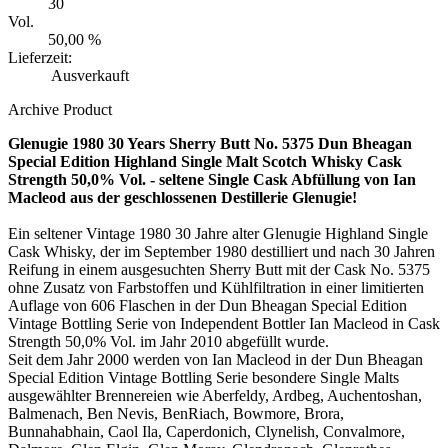
30
Vol.
50,00 %
Lieferzeit:
Ausverkauft
Archive Product
Glenugie 1980 30 Years Sherry Butt No. 5375 Dun Bheagan
Special Edition Highland Single Malt Scotch Whisky Cask
Strength 50,0% Vol. - seltene Single Cask Abfüllung von Ian
Macleod aus der geschlossenen Destillerie Glenugie!
Ein seltener Vintage 1980 30 Jahre alter Glenugie Highland Single
Cask Whisky, der im September 1980 destilliert und nach 30 Jahren
Reifung in einem ausgesuchten Sherry Butt mit der Cask No. 5375
ohne Zusatz von Farbstoffen und Kühlfiltration in einer limitierten
Auflage von 606 Flaschen in der Dun Bheagan Special Edition
Vintage Bottling Serie von Independent Bottler Ian Macleod in Cask
Strength 50,0% Vol. im Jahr 2010 abgefüllt wurde.
Seit dem Jahr 2000 werden von Ian Macleod in der Dun Bheagan
Special Edition Vintage Bottling Serie besondere Single Malts
ausgewählter Brennereien wie Aberfeldy, Ardbeg, Auchentoshan,
Balmenach, Ben Nevis, BenRiach, Bowmore, Brora,
Bunnahabhain, Caol Ila, Caperdonich, Clynelish, Convalmore,