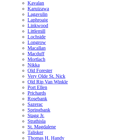
Kavalan
Karuizawa
Lagavulin
Laphroaig
Linkwood
Littlemill
Lochside
Longrow
Macallan
Macduff
Mortlach
Nikka
Old Forester
Very Olde St. Nick
Old Rip Van Winkle
Port Ellen
Prichards
Rosebank
Sazerac
Springbank
Stagg Jr.
Strathisla
St. Magdalene
Talisker
Thomas H. Handy