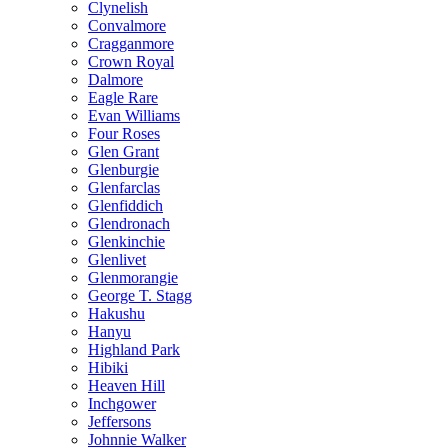
Clynelish
Convalmore
Cragganmore
Crown Royal
Dalmore
Eagle Rare
Evan Williams
Four Roses
Glen Grant
Glenburgie
Glenfarclas
Glenfiddich
Glendronach
Glenkinchie
Glenlivet
Glenmorangie
George T. Stagg
Hakushu
Hanyu
Highland Park
Hibiki
Heaven Hill
Inchgower
Jeffersons
Johnnie Walker