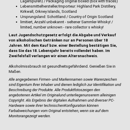
Lagerspuren) / Packaging original boxed (box with traces)
Lebensmittelhersteller/Importeur: Highland Park Distillery,
Kirkwall, Orkney Islands, Scotland
Ursprungsland: Schottland / Country of Origin Scotland
limitiert, Anzahl unbekannt - seltener Sammler-Whisky! /
limited, number unknown - rare collector s whisky!
Laut Jugendschutzgesetz erfolgt die Abgabe und Verkauf
von alkoholischen Getränken nur an Personen über 18
Jahren. Mit dem Kauf bzw. einer Bestellung bestätigen Sie,
dass Sie das 18. Lebensjahr bereits vollendet haben. Im
Zweifelsfall verlangen wir einen Altersnachweis.
Alkoholmissbrauch ist gesundheitsgefährdend. Genießen Sie in
Maßen.
Alle angegebenen Firmen- und Markennamen sowie Warenzeichen
sind Eigentum Ihrer Inhaber und dienen lediglich zur Identifikation und
Beschreibung der Produkte.
Alle Produktfotos
zeigen den
angebotenen Artikel im Original
und unterliegen
unserem alleinigen
Copyright. Als Ergebnis der digitalen Aufnahmen und diverser PC-
Hardware sowie ihrer technischen
Konfiguration können
Farbabweichungen vom Original entstehen, wenn sie auf dem
Monitor
angezeigt werden.