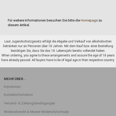
Für weitere Informationen besuchen Sie bitte die
Homepage
zu
diesem Artikel.
Laut Jugendschutzgesetz erfolgt die Abgabe und Verkauf von alkoholischen
Getränken nur an Personen über 18 Jahren. Mit dem Kauf bzw. einer Bestellung
bestätigen Sie, dass Sie das 18. Lebensjahr bereits vollendet haben.
When ordering, you agree to these arrangements and assure the age of 18 years
have already passed. All buyers have to be of legal age in their respective country.
MEHR ÜBER...
Impressum
Kontaktinformation
Versand- & Zahlungsbedingungen
Widerrufsrecht & Muster-Widerrufsformular