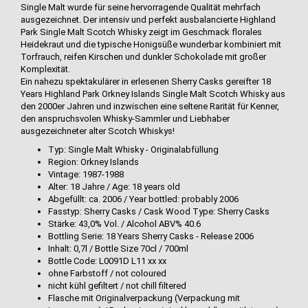
Single Malt wurde für seine hervorragende Qualität mehrfach
ausgezeichnet. Der intensiv und perfekt ausbalancierte Highland
Park Single Malt Scotch Whisky zeigt im Geschmack florales
Heidekraut und die typische Honigsüße wunderbar kombiniert mit
Torfrauch, reifen Kirschen und dunkler Schokolade mit großer
Komplexität.
Ein nahezu spektakulärer in erlesenen Sherry Casks gereifter 18
Years Highland Park Orkney Islands Single Malt Scotch Whisky aus
den 2000er Jahren und inzwischen eine seltene Rarität für Kenner,
den anspruchsvolen Whisky-Sammler und Liebhaber
ausgezeichneter alter Scotch Whiskys!
Typ: Single Malt Whisky - Originalabfüllung
Region: Orkney Islands
Vintage: 1987-1988
Alter: 18 Jahre / Age: 18 years old
Abgefüllt: ca. 2006 / Year bottled: probably 2006
Fasstyp: Sherry Casks / Cask Wood Type: Sherry Casks
Stärke: 43,0% Vol. / Alcohol ABV% 40.6
Bottling Serie: 18 Years Sherry Casks - Release 2006
Inhalt: 0,7l / Bottle Size 70cl / 700ml
Bottle Code: L0091D L11 xx xx
ohne Farbstoff / not coloured
nicht kühl gefiltert / not chill filtered
Flasche mit Originalverpackung (Verpackung mit