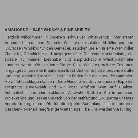
AMSHOP.DE – RARE WHISKY & FINE SPIRITS
Herzlich willkommen in unserem exklusiven Whiskyshop, Ihrer ersten
Adresse für erlesene Sammler-Whiskys, exquisiten Abfüllungen und
luxuriösen Whiskys für den Genießer. Tauchen Sie ein in eine Welt voller
Charakter, Geschichte und unvergesslicher Geschmackserlebnisse, die
speziell für Kenner, Liebhaber und anspruchsvolle Whisky-Sammler
kuratiert wurde. Ob limitierte Single Cask Whiskys, seltene Editionen
längst geschlossener Brennereien (Lost Distilleries) oder besonders alte
und lang gereifte Tropfen – bei uns finden Sie Whiskys, die Sammler-
Herz höherschlagen lassen. Jede Flasche wurde von unseren Experten
sorgfältig ausgewählt und wir legen größten Wert auf Qualität,
Authentizität und eine exklusive Auswahl. Stöbern Sie in unserem
Whiskyshop und lassen Sie sich von der Vielfalt und Exklusivität unseres
Angebots begeistern. Ob für die eigene Sammlung, als besonderes
Geschenk oder als langfristige Wertanlage – bei uns werden Sie fündig.