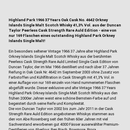
Highland Park 1966 37 Years Oak Cask No. 4642 Orkney
Islands Single Malt Scotch Whisky 41,3% Vol. aus der Duncan
Taylor Peerless Cask Strength Rare Auld Edition - eine von
nur 169 Flaschen eines outstanding Highland Park Orkney
Islands Single Malt!
Ein besonders seltener Vintage 1966 37 Jahre alter Highland Park
Orkney Islands Single Malt Scotch Whisky aus der berühmten
Peerless Cask Strength Rare Auld Limited Single Cask Edition von
Duncan Taylor, der im Mai 1966 destilliert und nach über 37 Jahren
Reifung in Oak Cask Nr. 4642 im September 2003 ohne Zusatz von
Farbstoffen und Kühlfiltration in Cask Strength mit 41,3% Vol. in
einer Auflage von nur 169 einzeln von Hand nummerierten Flaschen
abgefüllt wurde. Dieser exklusive und alte Vintage 1966 37 Years
Highland Park Orkney Islands Single Malt Scotch Whisky aus den
frühen 2000er Jahren weist eine schöne Bernstein-Farbe auf und
begeistert durch seine Reife und Komplexität.
Die von Duncan Taylor von 2002 bis zum Jahr 2011 in der Cask
Strength Rare Auld Edition angebotenen Whiskys stammen aus
den von Abe Rosenberg seit den frühen 60er Jahren mit viel
Sachverstand erworbenen gut 4000 Fässer auserwählter Premium-
Destillerien von Aberlour, Ben Riach, Bowmore, Brora,