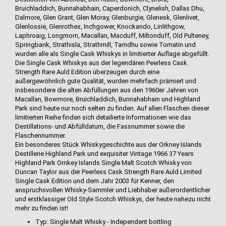
Bruichladdich, Bunnahabhain, Caperdonich, Clynelish, Dallas Dhu,
Dalmore, Glen Grant, Glen Moray, Glenburgie, Glenesk, Glenlivet,
Glenlossie, Glenrothes, Inchgower, Knockando, Linlithgow,
Laphroaig, Longmorn, Macallan, Macduff, Miltonduff, Old Pulteney,
Springbank, Strathisla, Strathmill, Tamdhu sowie Tomatin und
wurden alle als Single Cask Whiskys in limitierter Auflage abgefüllt.
Die Single Cask Whiskys aus der legendären Peerless Cask
Strength Rare Auld Edition überzeugen durch eine
außergewöhnlich gute Qualität, wurden mehrfach prämiert und
insbesondere die alten Abfüllungen aus den 1960er Jahren von
Macallan, Bowmore, Bruichladdich, Bunnahabhain und Highland
Park sind heute nur noch selten zu finden. Auf allen Flaschen dieser
limitierten Reihe finden sich detailierte Informationen wie das
Destillations- und Abfülldatum, die Fassnummer sowie die
Flaschennummer.
Ein besonderes Stück Whiskygeschichte aus der Orkney Islands
Destillerie Highland Park und exquisiter Vintage 1966 37 Years
Highland Park Ornkey Islands Single Malt Scotch Whisky von
Duncan Taylor aus der Peerless Cask Strength Rare Auld Limited
Single Cask Edition und dem Jahr 2003 für Kenner, den
anspruchsvollen Whisky-Sammler und Liebhaber außerordentlicher
und erstklassiger Old Style Scotch Whiskys, der heute nahezu nicht
mehr zu finden ist!
Typ: Single Malt Whisky - Independent bottling