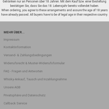
Getränken nur an Personen über 18 Jahren. Mit dem Kauf bzw. einer Bestellung
bestätigen Sie, dass Sie das 18. Lebensjahr bereits vollendet haben.
When ordering, you agree to these arrangements and assure the age of 18 years
have already passed. All buyers have to be of legal age in their respective country.
MEHR ÜBER...
Impressum
Kontaktinformation
Versand- & Zahlungsbedingungen
Widerrufsrecht & Muster-Widerrufsformular
FAQ - Fragen und Antworten
Whisky-Ankauf, Tausch und Inzahlungnahme
Unsere AGB
Privatsphäre und Datenschutz
Callback Service