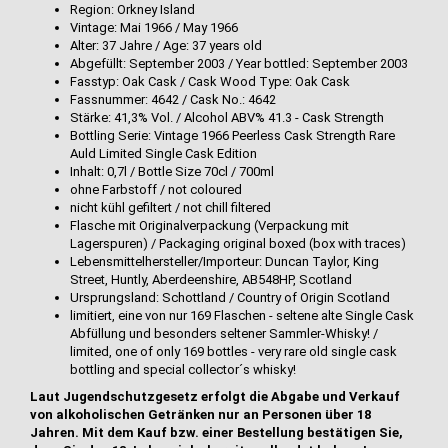
Region: Orkney Island
Vintage: Mai 1966 / May 1966
Alter: 37 Jahre / Age: 37 years old
Abgefüllt: September 2003 / Year bottled: September 2003
Fasstyp: Oak Cask / Cask Wood Type: Oak Cask
Fassnummer: 4642 / Cask No.: 4642
Stärke: 41,3% Vol. / Alcohol ABV% 41.3 - Cask Strength
Bottling Serie: Vintage 1966 Peerless Cask Strength Rare
Auld Limited Single Cask Edition
Inhalt: 0,7l / Bottle Size 70cl / 700ml
ohne Farbstoff / not coloured
nicht kühl gefiltert / not chill filtered
Flasche mit Originalverpackung (Verpackung mit
Lagerspuren) / Packaging original boxed (box with traces)
Lebensmittelhersteller/Importeur: Duncan Taylor, King
Street, Huntly, Aberdeenshire, AB548HP, Scotland
Ursprungsland: Schottland / Country of Origin Scotland
limitiert, eine von nur 169 Flaschen - seltene alte Single Cask
Abfüllung und besonders seltener Sammler-Whisky! /
limited, one of only 169 bottles - very rare old single cask
bottling and special collector´s whisky!
Laut Jugendschutzgesetz erfolgt die Abgabe und Verkauf
von alkoholischen Getränken nur an Personen über 18
Jahren. Mit dem Kauf bzw. einer Bestellung bestätigen Sie,