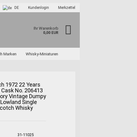
DE
Kundenlogin
Merkzettel
Ihr Warenkorb
0,00 EUR
ch Marken
Whisky-Miniaturen
och 1972 22 Years
y Cask No. 206413
tory Vintage Dumpy
?
 Lowland Single
Scotch Whisky
31-11025