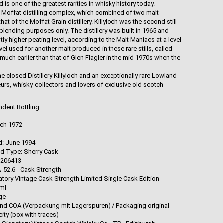
s one of the greatest rarities in whisky history today.
ost Moffat distilling complex, which combined of two malt
that of the Moffat Grain distillery. Killyloch was the second still
 blending purposes only. The distillery was built in 1965 and
htly higher peating level, according to the Malt Maniacs at a level
el used for another malt produced in these rare stills, called
 much earlier than that of Glen Flagler in the mid 1970s when the
he closed Distillery Killyloch and an exceptionally rare Lowland
urs, whisky-collectors and lovers of exclusive old scotch
ndent Bottling
rch 1972
d
ed: June 1994
d Type: Sherry Cask
 206413
% 52.6 - Cask Strength
natory Vintage Cask Strength Limited Single Cask Edition
0ml
age
und COA (Verpackung mit Lagerspuren) / Packaging original
city (box with traces)