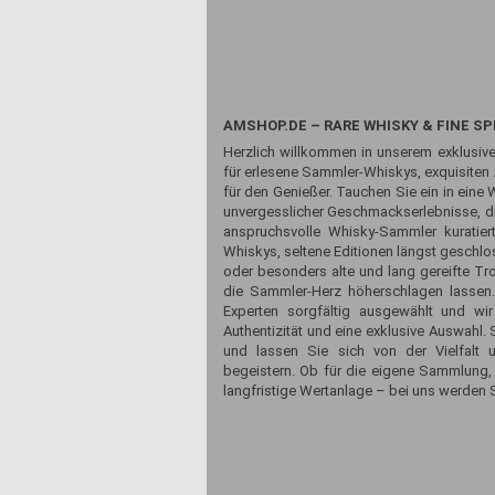
AMSHOP.DE – RARE WHISKY & FINE SP
Herzlich willkommen in unserem exklusive
für erlesene Sammler-Whiskys, exquisiten
für den Genießer. Tauchen Sie ein in eine 
unvergesslicher Geschmackserlebnisse, die
anspruchsvolle Whisky-Sammler kuratiert
Whiskys, seltene Editionen längst geschlos
oder besonders alte und lang gereifte Tr
die Sammler-Herz höherschlagen lassen
Experten sorgfältig ausgewählt und wir
Authentizität und eine exklusive Auswahl
und lassen Sie sich von der Vielfalt 
begeistern. Ob für die eigene Sammlung,
langfristige Wertanlage – bei uns werden S