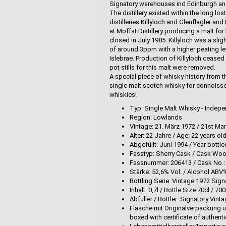
Signatory warehouses ind Edinburgh and i
The distillery existed within the long l
distilleries Killyloch and Glenflagler and 
at Moffat Distillery producing a malt for
closed in July 1985. Killyloch was a slig
of around 3ppm with a higher peating lev
Islebrae. Production of Killyloch ceased
pot stills for this malt were removed.
A special piece of whisky history from t
single malt scotch whisky for connoisse
whiskies!
Typ: Single Malt Whisky - Indepe
Region: Lowlands
Vintage: 21. März 1972 / 21st Ma
Alter: 22 Jahre / Age: 22 years ol
Abgefüllt: Juni 1994 / Year bottl
Fasstyp: Sherry Cask / Cask Woo
Fassnummer: 206413 / Cask No.:
Stärke: 52,6% Vol. / Alcohol ABV
Bottling Serie: Vintage 1972 Sig
Inhalt: 0,7l / Bottle Size 70cl / 70
Abfüller / Bottler: Signatory Vint
Flasche mit Originalverpackung 
boxed with certificate of authenti