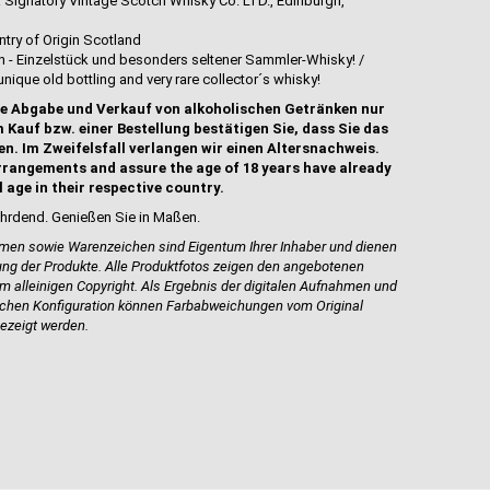
: Signatory Vintage Scotch Whisky Co. LTD., Edinburgh,
try of Origin Scotland
hen - Einzelstück und besonders seltener Sammler-Whisky! /
 unique old bottling and very rare collector´s whisky!
e Abgabe und Verkauf von alkoholischen Getränken nur
 Kauf bzw. einer Bestellung bestätigen Sie, dass Sie das
en. Im Zweifelsfall verlangen wir einen Altersnachweis.
rrangements and assure the age of 18 years have already
l age in their respective country.
hrdend. Genießen Sie in Maßen.
en sowie Warenzeichen sind Eigentum Ihrer Inhaber und dienen
bung der Produkte.
Alle Produktfotos
zeigen den angebotenen
m alleinigen Copyright. Als Ergebnis der digitalen Aufnahmen und
schen
Konfiguration können Farbabweichungen vom Original
ezeigt werden.