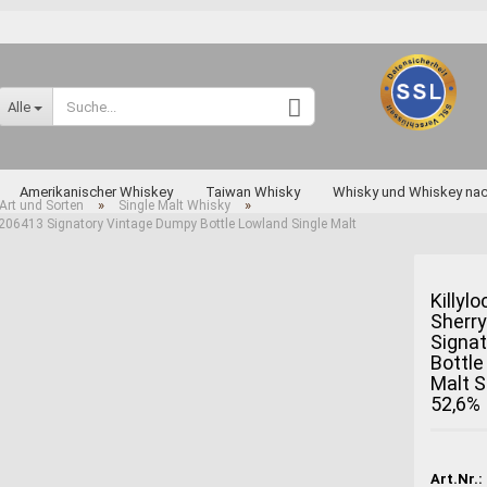
Sprache auswählen
Alle
Lieferland
Amerikanischer Whiskey
Taiwan Whisky
Whisky und Whiskey na
»
»
Art und Sorten
Single Malt Whisky
 206413 Signatory Vintage Dumpy Bottle Lowland Single Malt
skey nach Art und Sorten
Diverse Raritäten
Killyl
Sherr
Konto erstellen
Signa
Passwort vergessen
Bottle
Malt 
Miyagikyo
52,6%
Taketsuru
Yoichi
Art.Nr.: