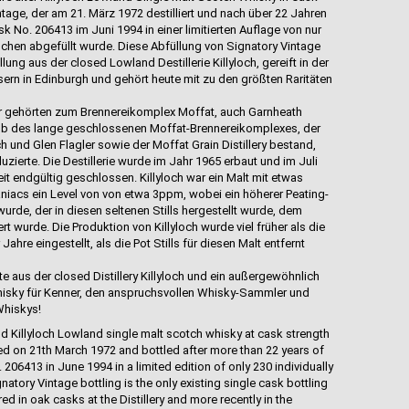
tage, der am 21. März 1972 destilliert und nach über 22 Jahren
k No. 206413 im Juni 1994 in einer limitierten Auflage von nur
chen abgefüllt wurde. Diese Abfüllung von Signatory Vintage
llung aus der closed Lowland Destillerie Killyloch, gereift in der
sern in Edinburgh und gehört heute mit zu den größten Raritäten
gler gehörten zum Brennereikomplex Moffat, auch Garnheath
rhalb des lange geschlossenen Moffat-Brennereikomplexes, der
 und Glen Flagler sowie der Moffat Grain Distillery bestand,
zierte. Die Destillerie wurde im Jahr 1965 erbaut und im Juli
t endgültig geschlossen. Killyloch war ein Malt mit etwas
niacs ein Level von von etwa 3ppm, wobei ein höherer Peating-
urde, der in diesen seltenen Stills hergestellt wurde, dem
ert wurde. Die Produktion von Killyloch wurde viel früher als die
Jahre eingestellt, als die Pot Stills für diesen Malt entfernt
 aus der closed Distillery Killyloch und ein außergewöhnlich
hisky für Kenner, den anspruchsvollen Whisky-Sammler und
Whiskys!
ld Killyloch Lowland single malt scotch whisky at cask strength
led on 21th March 1972 and bottled after more than 22 years of
 206413 in June 1994 in a limited edition of only 230 individually
tory Vintage bottling is the only existing single cask bottling
red in oak casks at the Distillery and more recently in the