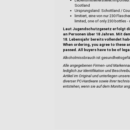
Lebensmittelhersteller/Importeur
Scotland
Ursprungsland: Schottland / Coun
limitiert, eine von nur 230 Flasc
limited, one of only 230 bottles -
Laut Jugendschutzgesetz erfolgt di
an Personen über 18 Jahren. Mit dem
18. Lebensjahr bereits vollendet hab
When ordering, you agree to these a
passed. All buyers have to be of lega
Alkoholmissbrauch ist gesundheitsgefä
Alle angegebenen Firmen- und Markennam
lediglich zur Identifikation und Beschrei
Artikel im
Original und unterliegen unsere
diverser PC-Hardware sowie ihrer techni
entstehen, wenn sie
auf dem Monitor ang