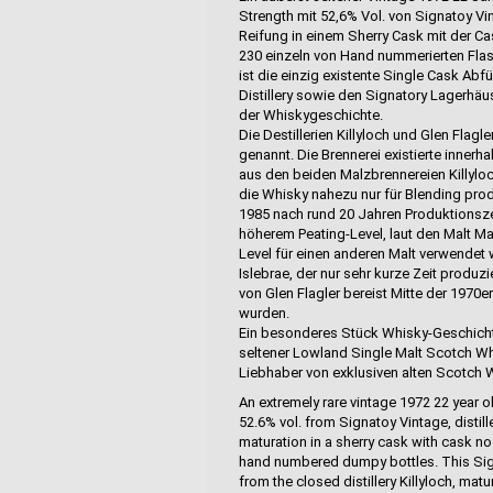
Strength mit 52,6% Vol. von Signatoy Vin
Reifung in einem Sherry Cask mit der Cas
230 einzeln von Hand nummerierten Flas
ist die einzig existente Single Cask Abfü
Distillery sowie den Signatory Lagerhäu
der Whiskygeschichte.
Die Destillerien Killyloch und Glen Fla
genannt. Die Brennerei existierte inne
aus den beiden Malzbrennereien Killyloch
die Whisky nahezu nur für Blending produ
1985 nach rund 20 Jahren Produktionszei
höherem Peating-Level, laut den Malt Ma
Level für einen anderen Malt verwendet w
Islebrae, der nur sehr kurze Zeit produzi
von Glen Flagler bereist Mitte der 1970er 
wurden.
Ein besonderes Stück Whisky-Geschichte
seltener Lowland Single Malt Scotch W
Liebhaber von exklusiven alten Scotch 
An extremely rare vintage 1972 22 year o
52.6% vol. from Signatoy Vintage, distil
maturation in a sherry cask with cask no.
hand numbered dumpy bottles. This Signa
from the closed distillery Killyloch, matu