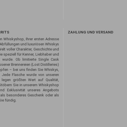
IRITS
ZAHLUNG UND VERSAND
n Whiskyshop, Ihrer ersten Adresse
 Abfüllungen und luxuriösen Whiskys
Welt voller Charakter, Geschichte und
 speziell für Kenner, Liebhaber und
 wurde. Ob limitierte Single Cask
sener Brennereien (Lost Distilleries)
opfen – bei uns finden Sie Whiskys,
. Jede Flasche wurde von unseren
 legen größten Wert auf Qualität,
. Stöbern Sie in unserem Whiskyshop
und Exklusivität unseres Angebots
 als besonderes Geschenk oder als
ie fündig.