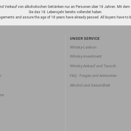
d Verkauf von alkoholischen Getränken nur an Personen über 18 Jahren. Mit dem K
Sie das 18. Lebensjahr bereits vollendet haben.
gements and assure the age of 18 years have already passed. All buyers have to be o
UNSER SERVICE
Whisky-Lexikon
Whisky-Investment
Whisky-Ankauf und Tausch
r
FAQ - Fragen und Antworten
Alkohol und Gesundheit
hme