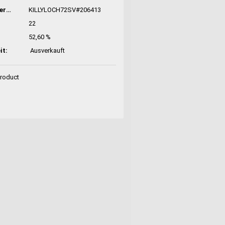
Hersteller-Nr:
KILLYLOCH72SV#206413
22
52,60 %
it:
Ausverkauft
Product