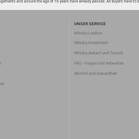
gements and assure the age of 18 years have already passed. All buyers have to be o
UNSER SERVICE
Whisky-Lexikon
Whisky-Investment
Whisky-Ankauf und Tausch
r
FAQ - Fragen und Antworten
Alkohol und Gesundheit
hme