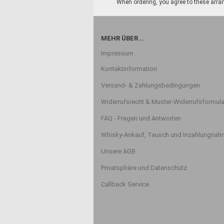
When ordering, you agree to these arran
MEHR ÜBER...
Impressum
Kontaktinformation
Versand- & Zahlungsbedingungen
Widerrufsrecht & Muster-Widerrufsformula
FAQ - Fragen und Antworten
Whisky-Ankauf, Tausch und Inzahlungna
Unsere AGB
Privatsphäre und Datenschutz
Callback Service