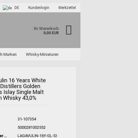
DE
Kundenlogin
Merkzettel
Ihr Warenkorb
0,00 EUR
ch Marken
Whisky-Miniaturen
lin 16 Years White
Distillers Golden
s Islay Single Malt
h Whisky 43,0%
?
31-107354
:
5000281002552
Hersteller-Nr:
LAGAVULIN-16Y-GL-SI