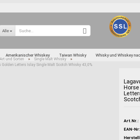
Sprache auswählen
Alle
Lieferland
Amerikanischer Whiskey
Taiwan Whisky
Whisky und Whiskey na
»
»
Art und Sorten
Single Malt Whisky
s Golden Letters Islay Single Malt Scotch Whisky 43,0%
skey nach Art und Sorten
Diverse Raritäten
Lagavu
Horse 
Letter
Konto erstellen
Scotc
Passwort vergessen
Miyagikyo
Art.Nr.:
Taketsuru
EAN-Nr
Yoichi