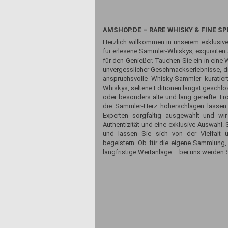
AMSHOP.DE – RARE WHISKY & FINE SP
Herzlich willkommen in unserem exklusive
für erlesene Sammler-Whiskys, exquisiten
für den Genießer. Tauchen Sie ein in eine 
unvergesslicher Geschmackserlebnisse, die
anspruchsvolle Whisky-Sammler kuratiert
Whiskys, seltene Editionen längst geschlos
oder besonders alte und lang gereifte Tr
die Sammler-Herz höherschlagen lassen
Experten sorgfältig ausgewählt und wir
Authentizität und eine exklusive Auswahl
und lassen Sie sich von der Vielfalt 
begeistern. Ob für die eigene Sammlung,
langfristige Wertanlage – bei uns werden S