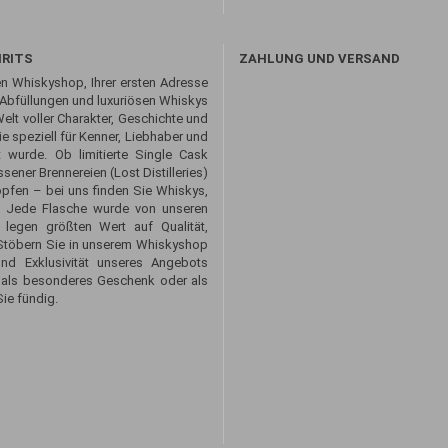
IRITS
ZAHLUNG UND VERSAND
n Whiskyshop, Ihrer ersten Adresse
 Abfüllungen und luxuriösen Whiskys
Welt voller Charakter, Geschichte und
 speziell für Kenner, Liebhaber und
 wurde. Ob limitierte Single Cask
sener Brennereien (Lost Distilleries)
opfen – bei uns finden Sie Whiskys,
. Jede Flasche wurde von unseren
 legen größten Wert auf Qualität,
. Stöbern Sie in unserem Whiskyshop
und Exklusivität unseres Angebots
 als besonderes Geschenk oder als
ie fündig.