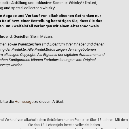
ene alte Abfüllung und exklusiver Sammler-Whisky! / limited,
g and special collector s whisky!
e Abgabe und Verkauf von alkoholischen Getränken nur
 Kauf bzw. einer Bestellung bestätigen Sie, dass Sie das
en. Im Zweifelsfall verlangen wir einen Altersnachweis.
hrdend. Genießen Sie in Maßen.
en sowie Warenzeichen sind Eigentum Ihrer Inhaber und dienen
bung der Produkte.
Alle Produktfotos zeigen den angebotenen
em alleinigen Copyright. Als Ergebnis der digitalen Aufnahmen und
ischen Konfiguration können Farbabweichungen vom Original
ezeigt werden.
bitte die
Homepage
zu diesem Artikel.
d Verkauf von alkoholischen Getränken nur an Personen über 18 Jahren. Mit dem K
Sie das 18. Lebensjahr bereits vollendet haben.