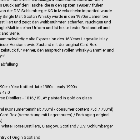
s Druck auf der Flasche, die in den späten 1980er / frühen
von der D.V. Schlumberger KG in Meckenheim importiert wurde.
ay Single Malt Scotch Whisky wurde in den 1970er Jahren bei
estilliert und zeigt den weltberühmten scharfen, rauchigen und
ngle Malt in seiner Urform und ist heute fester Bestandteil und
land Serie.
sammelwürdige alte Expression des 16 Years Lagavulin Islay
dieser Version sowie Zustand mit der original Card-Box
Einzelstück für Kenner, den anspruchsvollen Whisky-Sammler und
ys!
labfüllung
d
90er / Year bottled: late 1980s - early 1990s
% 43.0
se Distillers - 1816 / ISLAY painted in gold on glass
 700ml (Konsumenteninhalt 750ml / consumer content 75cl / 750ml)
 Card-Box (Verpackung mit Lagerspuren) / Packaging original
s)
: White Horse Distillers, Glasgow, Scotland / D.V. Schlumberger
try of Origin Scotland