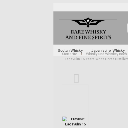
Scotch Whisky
Japanischer Whisky
»
Startseite
Whisky und Whiskey nach 
Lagavulin 16 Years White Horse Distiller
Unabhängige Abfüller
Whisky und Whi