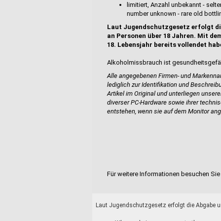
limitiert, Anzahl unbekannt - selt
number unknown - rare old bottlin
Laut Jugendschutzgesetz erfolgt di
an Personen über 18 Jahren. Mit dem
18. Lebensjahr bereits vollendet hab
Alkoholmissbrauch ist gesundheitsgefä
Alle angegebenen Firmen- und Markennam
lediglich zur Identifikation und Beschrei
Artikel im Original und unterliegen unser
diverser PC-Hardware sowie ihrer techn
entstehen, wenn sie auf dem Monitor ang
Für weitere Informationen besuchen Sie 
Laut Jugendschutzgesetz erfolgt die Abgabe un