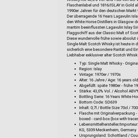
Flaschenlabel und 1816/ISLAY in Gold al
1990er Jahren für den deutschen Markt 
Der überragende 16 Years Lagavulin Isl
den White Horse Distillers in Glasgow d
maritim beeinflussten Lagavulin Islay Si
Flaggschiff aus der Classic Malt of Scot
Diese wundervolle frühe sowie absolut 
Single Malt Scotch Whisky ist heute in 
sicherlich eine besondere Rarität und 
Liebhaber exklusiver alter Scotch Whisk
Typ: Single Malt Whisky - Origina
Region: Islay
Vintage: 1970er / 1970s
Alter: 16 Jahre / Age: 16 years ol
Abgefüllt: späte 1980er - frühe 19
Stärke: 43,0% Vol. / Alcohol ABV
Bottling Serie: 16 Years White Hor
Bottom Code: SD639
Inhalt: 0,7l / Bottle Size 70cl /
Flasche mit Originalverpackung -
boxed - card-box (box with trace
Lebensmittelhersteller/Importeur
KG, 5309 Meckenheim, Germany
Ursprungsland: Schottland / Coun