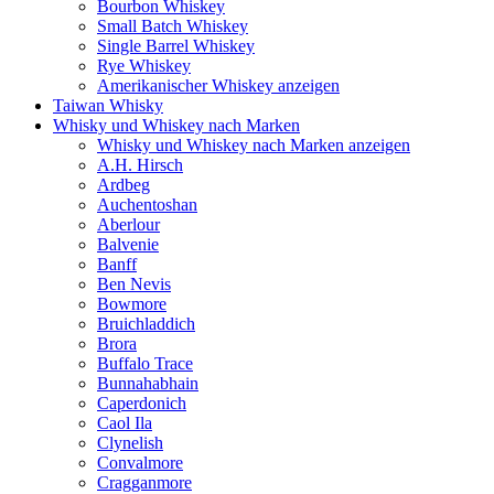
Bourbon Whiskey
Small Batch Whiskey
Single Barrel Whiskey
Rye Whiskey
Amerikanischer Whiskey anzeigen
Taiwan Whisky
Whisky und Whiskey nach Marken
Whisky und Whiskey nach Marken anzeigen
A.H. Hirsch
Ardbeg
Auchentoshan
Aberlour
Balvenie
Banff
Ben Nevis
Bowmore
Bruichladdich
Brora
Buffalo Trace
Bunnahabhain
Caperdonich
Caol Ila
Clynelish
Convalmore
Cragganmore