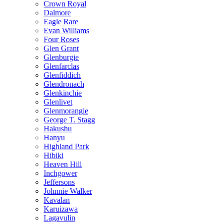
Crown Royal
Dalmore
Eagle Rare
Evan Williams
Four Roses
Glen Grant
Glenburgie
Glenfarclas
Glenfiddich
Glendronach
Glenkinchie
Glenlivet
Glenmorangie
George T. Stagg
Hakushu
Hanyu
Highland Park
Hibiki
Heaven Hill
Inchgower
Jeffersons
Johnnie Walker
Kavalan
Karuizawa
Lagavulin