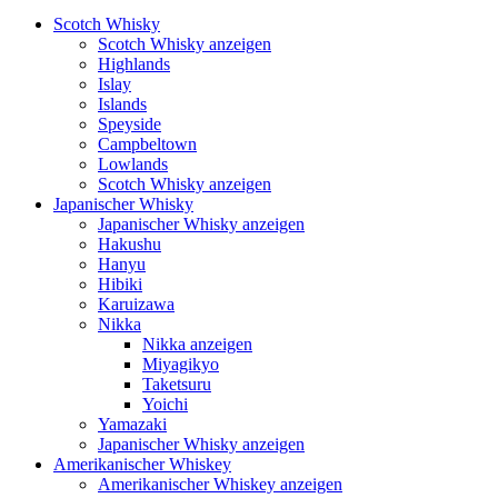
Scotch Whisky
Scotch Whisky anzeigen
Highlands
Islay
Islands
Speyside
Campbeltown
Lowlands
Scotch Whisky anzeigen
Japanischer Whisky
Japanischer Whisky anzeigen
Hakushu
Hanyu
Hibiki
Karuizawa
Nikka
Nikka anzeigen
Miyagikyo
Taketsuru
Yoichi
Yamazaki
Japanischer Whisky anzeigen
Amerikanischer Whiskey
Amerikanischer Whiskey anzeigen