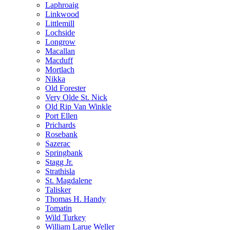
Laphroaig
Linkwood
Littlemill
Lochside
Longrow
Macallan
Macduff
Mortlach
Nikka
Old Forester
Very Olde St. Nick
Old Rip Van Winkle
Port Ellen
Prichards
Rosebank
Sazerac
Springbank
Stagg Jr.
Strathisla
St. Magdalene
Talisker
Thomas H. Handy
Tomatin
Wild Turkey
William Larue Weller