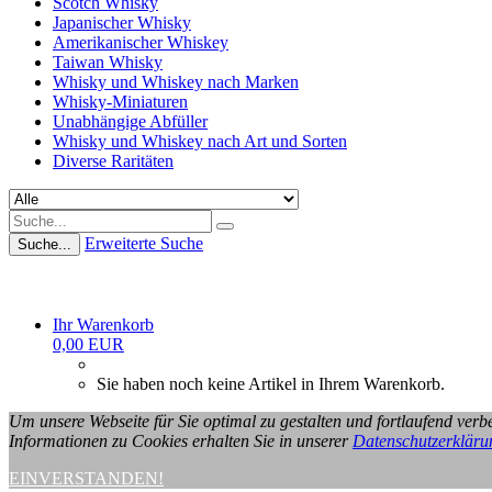
Scotch Whisky
Japanischer Whisky
Amerikanischer Whiskey
Taiwan Whisky
Whisky und Whiskey nach Marken
Whisky-Miniaturen
Unabhängige Abfüller
Whisky und Whiskey nach Art und Sorten
Diverse Raritäten
Erweiterte Suche
Suche...
Ihr Warenkorb
0,00 EUR
Sie haben noch keine Artikel in Ihrem Warenkorb.
Um unsere Webseite für Sie optimal zu gestalten und fortlaufend ve
Informationen zu Cookies erhalten Sie in unserer
Datenschutzerkläru
EINVERSTANDEN!