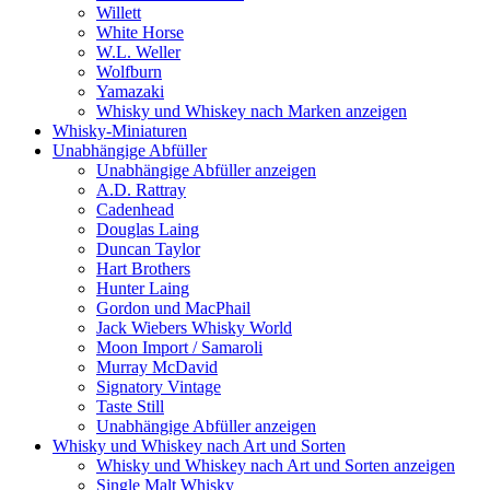
Willett
White Horse
W.L. Weller
Wolfburn
Yamazaki
Whisky und Whiskey nach Marken anzeigen
Whisky-Miniaturen
Unabhängige Abfüller
Unabhängige Abfüller anzeigen
A.D. Rattray
Cadenhead
Douglas Laing
Duncan Taylor
Hart Brothers
Hunter Laing
Gordon und MacPhail
Jack Wiebers Whisky World
Moon Import / Samaroli
Murray McDavid
Signatory Vintage
Taste Still
Unabhängige Abfüller anzeigen
Whisky und Whiskey nach Art und Sorten
Whisky und Whiskey nach Art und Sorten anzeigen
Single Malt Whisky