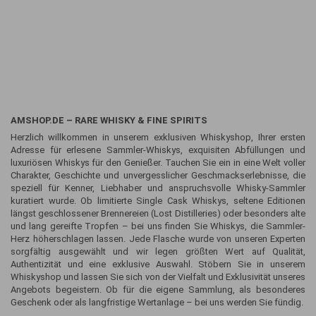
AMSHOP.DE – RARE WHISKY & FINE SPIRITS
Herzlich willkommen in unserem exklusiven Whiskyshop, Ihrer ersten
Adresse für erlesene Sammler-Whiskys, exquisiten Abfüllungen und
luxuriösen Whiskys für den Genießer. Tauchen Sie ein in eine Welt voller
Charakter, Geschichte und unvergesslicher Geschmackserlebnisse, die
speziell für Kenner, Liebhaber und anspruchsvolle Whisky-Sammler
kuratiert wurde. Ob limitierte Single Cask Whiskys, seltene Editionen
längst geschlossener Brennereien (Lost Distilleries) oder besonders alte
und lang gereifte Tropfen – bei uns finden Sie Whiskys, die Sammler-
Herz höherschlagen lassen. Jede Flasche wurde von unseren Experten
sorgfältig ausgewählt und wir legen größten Wert auf Qualität,
Authentizität und eine exklusive Auswahl. Stöbern Sie in unserem
Whiskyshop und lassen Sie sich von der Vielfalt und Exklusivität unseres
Angebots begeistern. Ob für die eigene Sammlung, als besonderes
Geschenk oder als langfristige Wertanlage – bei uns werden Sie fündig.