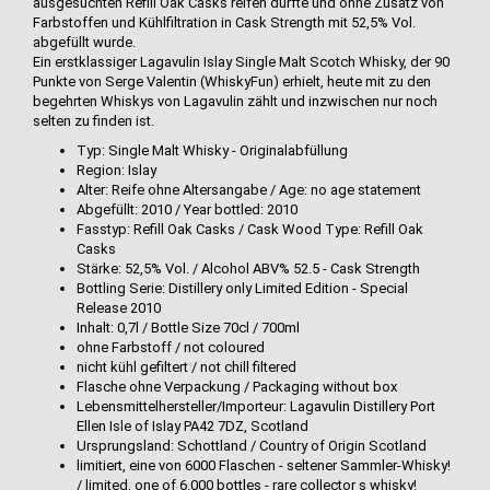
ausgesuchten Refill Oak Casks reifen durfte und ohne Zusatz von
Farbstoffen und Kühlfiltration in Cask Strength mit 52,5% Vol.
abgefüllt wurde.
Ein erstklassiger Lagavulin Islay Single Malt Scotch Whisky, der 90
Punkte von Serge Valentin (WhiskyFun) erhielt, heute mit zu den
begehrten Whiskys von Lagavulin zählt und inzwischen nur noch
selten zu finden ist.
Typ: Single Malt Whisky - Originalabfüllung
Region: Islay
Alter: Reife ohne Altersangabe / Age: no age statement
Abgefüllt: 2010 / Year bottled: 2010
Fasstyp: Refill Oak Casks / Cask Wood Type: Refill Oak
Casks
Stärke: 52,5% Vol. / Alcohol ABV% 52.5 - Cask Strength
Bottling Serie: Distillery only Limited Edition - Special
Release 2010
Inhalt: 0,7l / Bottle Size 70cl / 700ml
ohne Farbstoff / not coloured
nicht kühl gefiltert / not chill filtered
Flasche ohne Verpackung / Packaging without box
Lebensmittelhersteller/Importeur: Lagavulin Distillery Port
Ellen Isle of Islay PA42 7DZ, Scotland
Ursprungsland: Schottland / Country of Origin Scotland
limitiert, eine von 6000 Flaschen - seltener Sammler-Whisky!
/ limited, one of 6.000 bottles - rare collector s whisky!