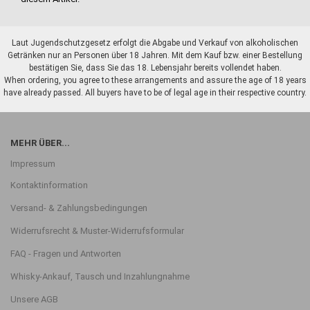
Laut Jugendschutzgesetz erfolgt die Abgabe und Verkauf von alkoholischen
Getränken nur an Personen über 18 Jahren. Mit dem Kauf bzw. einer Bestellung
bestätigen Sie, dass Sie das 18. Lebensjahr bereits vollendet haben.
When ordering, you agree to these arrangements and assure the age of 18 years
have already passed. All buyers have to be of legal age in their respective country.
MEHR ÜBER...
Impressum
Kontaktinformation
Versand- & Zahlungsbedingungen
Widerrufsrecht & Muster-Widerrufsformular
FAQ - Fragen und Antworten
Whisky-Ankauf, Tausch und Inzahlungnahme
Unsere AGB