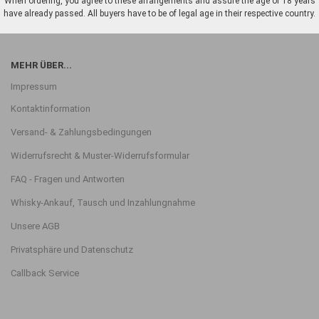
When ordering, you agree to these arrangements and assure the age of 18 years
have already passed. All buyers have to be of legal age in their respective country.
MEHR ÜBER...
Impressum
Kontaktinformation
Versand- & Zahlungsbedingungen
Widerrufsrecht & Muster-Widerrufsformular
FAQ - Fragen und Antworten
Whisky-Ankauf, Tausch und Inzahlungnahme
Unsere AGB
Privatsphäre und Datenschutz
Callback Service