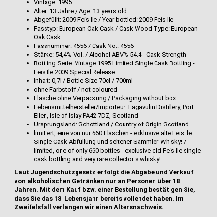
Vintage: 1995
Alter: 13 Jahre / Age: 13 years old
Abgefüllt: 2009 Feis Ile / Year bottled: 2009 Feis Ile
Fasstyp: European Oak Cask / Cask Wood Type: European
Oak Cask
Fassnummer: 4556 / Cask No.: 4556
Stärke: 54,4% Vol. / Alcohol ABV% 54.4 - Cask Strength
Bottling Serie: Vintage 1995 Limited Single Cask Bottling -
Feis Ile 2009 Special Release
Inhalt: 0,7l / Bottle Size 70cl / 700ml
ohne Farbstoff / not coloured
Flasche ohne Verpackung / Packaging without box
Lebensmittelhersteller/Importeur: Lagavulin Distillery, Port
Ellen, Isle of Islay PA42 7DZ, Scotland
Ursprungsland: Schottland / Country of Origin Scotland
limitiert, eine von nur 660 Flaschen - exklusive alte Feis Ile
Single Cask Abfüllung und seltener Sammler-Whisky! /
limited, one of only 660 bottles - exclusive old Feis Ile single
cask bottling and very rare collector s whisky!
Laut Jugendschutzgesetz erfolgt die Abgabe und Verkauf
von alkoholischen Getränken nur an Personen über 18
Jahren. Mit dem Kauf bzw. einer Bestellung bestätigen Sie,
dass Sie das 18. Lebensjahr bereits vollendet haben. Im
Zweifelsfall verlangen wir einen Altersnachweis.