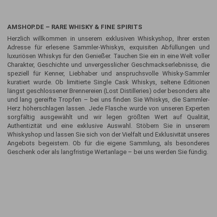
AMSHOP.DE – RARE WHISKY & FINE SPIRITS
Herzlich willkommen in unserem exklusiven Whiskyshop, Ihrer ersten
Adresse für erlesene Sammler-Whiskys, exquisiten Abfüllungen und
luxuriösen Whiskys für den Genießer. Tauchen Sie ein in eine Welt voller
Charakter, Geschichte und unvergesslicher Geschmackserlebnisse, die
speziell für Kenner, Liebhaber und anspruchsvolle Whisky-Sammler
kuratiert wurde. Ob limitierte Single Cask Whiskys, seltene Editionen
längst geschlossener Brennereien (Lost Distilleries) oder besonders alte
und lang gereifte Tropfen – bei uns finden Sie Whiskys, die Sammler-
Herz höherschlagen lassen. Jede Flasche wurde von unseren Experten
sorgfältig ausgewählt und wir legen größten Wert auf Qualität,
Authentizität und eine exklusive Auswahl. Stöbern Sie in unserem
Whiskyshop und lassen Sie sich von der Vielfalt und Exklusivität unseres
Angebots begeistern. Ob für die eigene Sammlung, als besonderes
Geschenk oder als langfristige Wertanlage – bei uns werden Sie fündig.