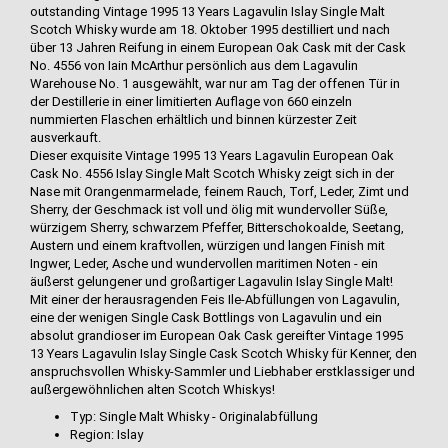
outstanding Vintage 1995 13 Years Lagavulin Islay Single Malt
Scotch Whisky wurde am 18. Oktober 1995 destilliert und nach
über 13 Jahren Reifung in einem European Oak Cask mit der Cask
No. 4556 von Iain McArthur persönlich aus dem Lagavulin
Warehouse No. 1 ausgewählt, war nur am Tag der offenen Tür in
der Destillerie in einer limitierten Auflage von 660 einzeln
nummierten Flaschen erhältlich und binnen kürzester Zeit
ausverkauft.
Dieser exquisite Vintage 1995 13 Years Lagavulin European Oak
Cask No. 4556 Islay Single Malt Scotch Whisky zeigt sich in der
Nase mit Orangenmarmelade, feinem Rauch, Torf, Leder, Zimt und
Sherry, der Geschmack ist voll und ölig mit wundervoller Süße,
würzigem Sherry, schwarzem Pfeffer, Bitterschokoalde, Seetang,
Austern und einem kraftvollen, würzigen und langen Finish mit
Ingwer, Leder, Asche und wundervollen maritimen Noten - ein
äußerst gelungener und großartiger Lagavulin Islay Single Malt!
Mit einer der herausragenden Feis Ile-Abfüllungen von Lagavulin,
eine der wenigen Single Cask Bottlings von Lagavulin und ein
absolut grandioser im European Oak Cask gereifter Vintage 1995
13 Years Lagavulin Islay Single Cask Scotch Whisky für Kenner, den
anspruchsvollen Whisky-Sammler und Liebhaber erstklassiger und
außergewöhnlichen alten Scotch Whiskys!
Typ: Single Malt Whisky - Originalabfüllung
Region: Islay