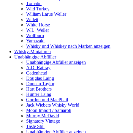
Tomatin
Wild Turkey
William Larue Weller
Willett
White Horse
W.L. Weller
Wolfburn
Yamazaki
Whisky und Whiskey nach Marken anzeigen
Whisky-Miniaturen
Unabhängige Abfüller
Unabhängige Abfüller anzeigen
A.D. Rattray
Cadenhead
Douglas Laing
Duncan Taylor
Hart Brothers
Hunter Laing
Gordon und MacPhail
Jack Wiebers Whisky World
Moon Import / Samaroli
Murray McDavid
Signatory Vintage
Taste Still
Unabhängige Abfüller anzeigen