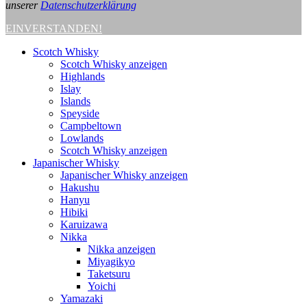
unserer
Datenschutzerklärung
EINVERSTANDEN!
Scotch Whisky
Scotch Whisky anzeigen
Highlands
Islay
Islands
Speyside
Campbeltown
Lowlands
Scotch Whisky anzeigen
Japanischer Whisky
Japanischer Whisky anzeigen
Hakushu
Hanyu
Hibiki
Karuizawa
Nikka
Nikka anzeigen
Miyagikyo
Taketsuru
Yoichi
Yamazaki