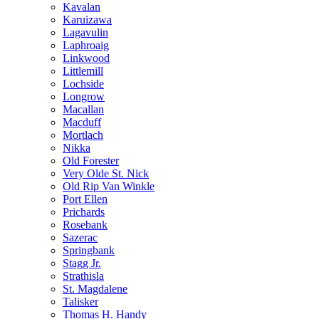
Kavalan
Karuizawa
Lagavulin
Laphroaig
Linkwood
Littlemill
Lochside
Longrow
Macallan
Macduff
Mortlach
Nikka
Old Forester
Very Olde St. Nick
Old Rip Van Winkle
Port Ellen
Prichards
Rosebank
Sazerac
Springbank
Stagg Jr.
Strathisla
St. Magdalene
Talisker
Thomas H. Handy