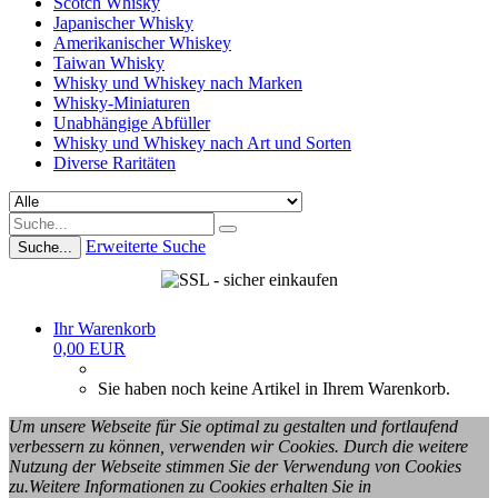
Scotch Whisky
Japanischer Whisky
Amerikanischer Whiskey
Taiwan Whisky
Whisky und Whiskey nach Marken
Whisky-Miniaturen
Unabhängige Abfüller
Whisky und Whiskey nach Art und Sorten
Diverse Raritäten
Erweiterte Suche
Suche...
Ihr Warenkorb
0,00 EUR
Sie haben noch keine Artikel in Ihrem Warenkorb.
Um unsere Webseite für Sie optimal zu gestalten und fortlaufend
verbessern zu können, verwenden wir Cookies. Durch die weitere
Nutzung der Webseite stimmen Sie der Verwendung von Cookies
zu.Weitere Informationen zu Cookies erhalten Sie in