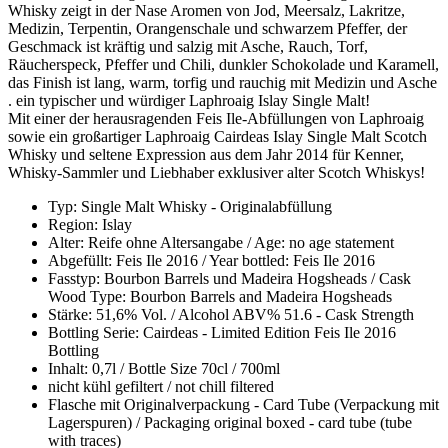
Whisky zeigt in der Nase Aromen von Jod, Meersalz, Lakritze,
Medizin, Terpentin, Orangenschale und schwarzem Pfeffer, der
Geschmack ist kräftig und salzig mit Asche, Rauch, Torf,
Räucherspeck, Pfeffer und Chili, dunkler Schokolade und Karamell,
das Finish ist lang, warm, torfig und rauchig mit Medizin und Asche
. ein typischer und würdiger Laphroaig Islay Single Malt!
Mit einer der herausragenden Feis Ile-Abfüllungen von Laphroaig
sowie ein großartiger Laphroaig Cairdeas Islay Single Malt Scotch
Whisky und seltene Expression aus dem Jahr 2014 für Kenner,
Whisky-Sammler und Liebhaber exklusiver alter Scotch Whiskys!
Typ: Single Malt Whisky - Originalabfüllung
Region: Islay
Alter: Reife ohne Altersangabe / Age: no age statement
Abgefüllt: Feis Ile 2016 / Year bottled: Feis Ile 2016
Fasstyp: Bourbon Barrels und Madeira Hogsheads / Cask
Wood Type: Bourbon Barrels and Madeira Hogsheads
Stärke: 51,6% Vol. / Alcohol ABV% 51.6 - Cask Strength
Bottling Serie: Cairdeas - Limited Edition Feis Ile 2016
Bottling
Inhalt: 0,7l / Bottle Size 70cl / 700ml
nicht kühl gefiltert / not chill filtered
Flasche mit Originalverpackung - Card Tube (Verpackung mit
Lagerspuren) / Packaging original boxed - card tube (tube
with traces)