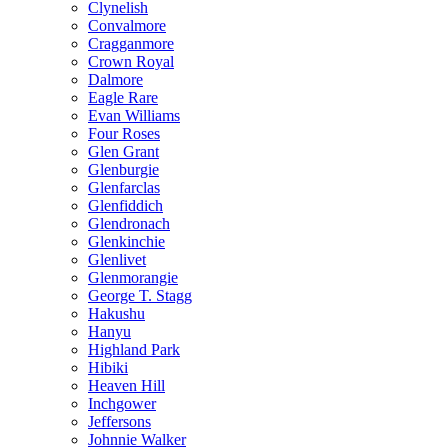
Clynelish
Convalmore
Cragganmore
Crown Royal
Dalmore
Eagle Rare
Evan Williams
Four Roses
Glen Grant
Glenburgie
Glenfarclas
Glenfiddich
Glendronach
Glenkinchie
Glenlivet
Glenmorangie
George T. Stagg
Hakushu
Hanyu
Highland Park
Hibiki
Heaven Hill
Inchgower
Jeffersons
Johnnie Walker