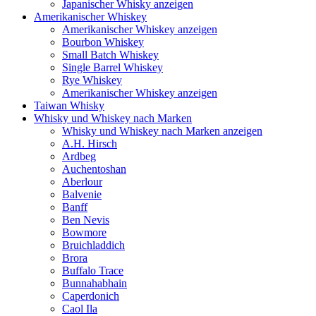
Japanischer Whisky anzeigen
Amerikanischer Whiskey
Amerikanischer Whiskey anzeigen
Bourbon Whiskey
Small Batch Whiskey
Single Barrel Whiskey
Rye Whiskey
Amerikanischer Whiskey anzeigen
Taiwan Whisky
Whisky und Whiskey nach Marken
Whisky und Whiskey nach Marken anzeigen
A.H. Hirsch
Ardbeg
Auchentoshan
Aberlour
Balvenie
Banff
Ben Nevis
Bowmore
Bruichladdich
Brora
Buffalo Trace
Bunnahabhain
Caperdonich
Caol Ila