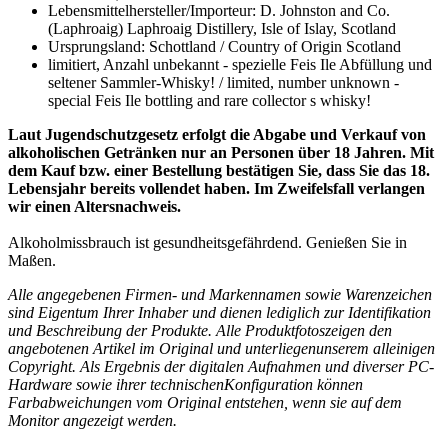
Lebensmittelhersteller/Importeur: D. Johnston and Co.
(Laphroaig) Laphroaig Distillery, Isle of Islay, Scotland
Ursprungsland: Schottland / Country of Origin Scotland
limitiert, Anzahl unbekannt - spezielle Feis Ile Abfüllung und
seltener Sammler-Whisky! / limited, number unknown -
special Feis Ile bottling and rare collector s whisky!
Laut Jugendschutzgesetz erfolgt die Abgabe und Verkauf von
alkoholischen Getränken nur an Personen über 18 Jahren. Mit
dem Kauf bzw. einer Bestellung bestätigen Sie, dass Sie das 18.
Lebensjahr bereits vollendet haben. Im Zweifelsfall verlangen
wir einen Altersnachweis.
Alkoholmissbrauch ist gesundheitsgefährdend. Genießen Sie in
Maßen.
Alle angegebenen Firmen- und Markennamen sowie Warenzeichen
sind Eigentum Ihrer Inhaber und dienen lediglich zur Identifikation
und Beschreibung der Produkte.
Alle Produktfotos
zeigen den
angebotenen Artikel im Original und unterliegen
unserem alleinigen
Copyright. Als Ergebnis der digitalen Aufnahmen und diverser PC-
Hardware sowie ihrer technischen
Konfiguration können
Farbabweichungen vom Original entstehen, wenn sie auf dem
Monitor angezeigt werden.