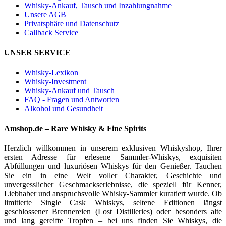
Whisky-Ankauf, Tausch und Inzahlungnahme
Unsere AGB
Privatsphäre und Datenschutz
Callback Service
UNSER SERVICE
Whisky-Lexikon
Whisky-Investment
Whisky-Ankauf und Tausch
FAQ - Fragen und Antworten
Alkohol und Gesundheit
Amshop.de – Rare Whisky & Fine Spirits
Herzlich willkommen in unserem exklusiven Whiskyshop, Ihrer
ersten Adresse für erlesene Sammler-Whiskys, exquisiten
Abfüllungen und luxuriösen Whiskys für den Genießer. Tauchen
Sie ein in eine Welt voller Charakter, Geschichte und
unvergesslicher Geschmackserlebnisse, die speziell für Kenner,
Liebhaber und anspruchsvolle Whisky-Sammler kuratiert wurde. Ob
limitierte Single Cask Whiskys, seltene Editionen längst
geschlossener Brennereien (Lost Distilleries) oder besonders alte
und lang gereifte Tropfen – bei uns finden Sie Whiskys, die