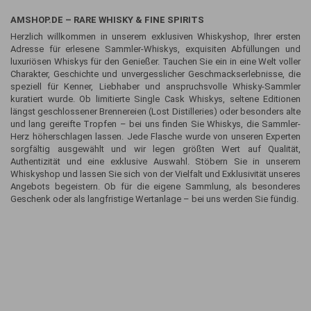
AMSHOP.DE – RARE WHISKY & FINE SPIRITS
Herzlich willkommen in unserem exklusiven Whiskyshop, Ihrer ersten
Adresse für erlesene Sammler-Whiskys, exquisiten Abfüllungen und
luxuriösen Whiskys für den Genießer. Tauchen Sie ein in eine Welt voller
Charakter, Geschichte und unvergesslicher Geschmackserlebnisse, die
speziell für Kenner, Liebhaber und anspruchsvolle Whisky-Sammler
kuratiert wurde. Ob limitierte Single Cask Whiskys, seltene Editionen
längst geschlossener Brennereien (Lost Distilleries) oder besonders alte
und lang gereifte Tropfen – bei uns finden Sie Whiskys, die Sammler-
Herz höherschlagen lassen. Jede Flasche wurde von unseren Experten
sorgfältig ausgewählt und wir legen größten Wert auf Qualität,
Authentizität und eine exklusive Auswahl. Stöbern Sie in unserem
Whiskyshop und lassen Sie sich von der Vielfalt und Exklusivität unseres
Angebots begeistern. Ob für die eigene Sammlung, als besonderes
Geschenk oder als langfristige Wertanlage – bei uns werden Sie fündig.