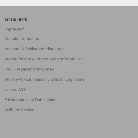
MEHR ÜBER...
Impressum
Kontaktinformation
Versand- & Zahlungsbedingungen
Widerrufsrecht & Muster-Widerrufsformular
FAQ - Fragen und Antworten
Whisky-Ankauf, Tausch und Inzahlungnahme
Unsere AGB
Privatsphäre und Datenschutz
Callback Service