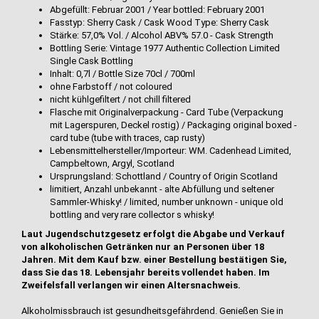
Abgefüllt: Februar 2001 / Year bottled: February 2001
Fasstyp: Sherry Cask / Cask Wood Type: Sherry Cask
Stärke: 57,0% Vol. / Alcohol ABV% 57.0 - Cask Strength
Bottling Serie: Vintage 1977 Authentic Collection Limited
Single Cask Bottling
Inhalt: 0,7l / Bottle Size 70cl / 700ml
ohne Farbstoff / not coloured
nicht kühlgefiltert / not chill filtered
Flasche mit Originalverpackung - Card Tube (Verpackung
mit Lagerspuren, Deckel rostig) / Packaging original boxed -
card tube (tube with traces, cap rusty)
Lebensmittelhersteller/Importeur: WM. Cadenhead Limited,
Campbeltown, Argyl, Scotland
Ursprungsland: Schottland / Country of Origin Scotland
limitiert, Anzahl unbekannt - alte Abfüllung und seltener
Sammler-Whisky! / limited, number unknown - unique old
bottling and very rare collector s whisky!
Laut Jugendschutzgesetz erfolgt die Abgabe und Verkauf
von alkoholischen Getränken nur an Personen über 18
Jahren. Mit dem Kauf bzw. einer Bestellung bestätigen Sie,
dass Sie das 18. Lebensjahr bereits vollendet haben. Im
Zweifelsfall verlangen wir einen Altersnachweis.
Alkoholmissbrauch ist gesundheitsgefährdend. Genießen Sie in