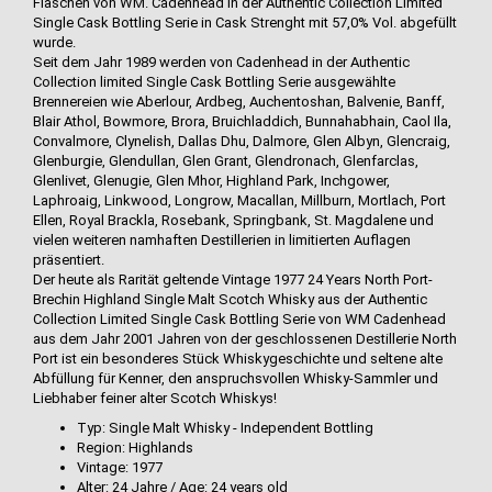
Flaschen von WM. Cadenhead in der Authentic Collection Limited
Single Cask Bottling Serie in Cask Strenght mit 57,0% Vol. abgefüllt
wurde.
Seit dem Jahr 1989 werden von Cadenhead in der Authentic
Collection limited Single Cask Bottling Serie ausgewählte
Brennereien wie Aberlour, Ardbeg, Auchentoshan, Balvenie, Banff,
Blair Athol, Bowmore, Brora, Bruichladdich, Bunnahabhain, Caol Ila,
Convalmore, Clynelish, Dallas Dhu, Dalmore, Glen Albyn, Glencraig,
Glenburgie, Glendullan, Glen Grant, Glendronach, Glenfarclas,
Glenlivet, Glenugie, Glen Mhor, Highland Park, Inchgower,
Laphroaig, Linkwood, Longrow, Macallan, Millburn, Mortlach, Port
Ellen, Royal Brackla, Rosebank, Springbank, St. Magdalene und
vielen weiteren namhaften Destillerien in limitierten Auflagen
präsentiert.
Der heute als Rarität geltende Vintage 1977 24 Years North Port-
Brechin Highland Single Malt Scotch Whisky aus der Authentic
Collection Limited Single Cask Bottling Serie von WM Cadenhead
aus dem Jahr 2001 Jahren von der geschlossenen Destillerie North
Port ist ein besonderes Stück Whiskygeschichte und seltene alte
Abfüllung für Kenner, den anspruchsvollen Whisky-Sammler und
Liebhaber feiner alter Scotch Whiskys!
Typ: Single Malt Whisky - Independent Bottling
Region: Highlands
Vintage: 1977
Alter: 24 Jahre / Age: 24 years old