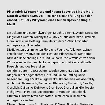
Pittyvaich 12 Years Flora und Fauna Speyside Single Malt
Scotch Whisky 43,0% Vol. - seltene alte Abfüllung aus der
closed Distillery Pittyvaich eines feinen Speyside Single
Malt!
Ein seltener und sammelwürdiger 12 Jahre alter Pittyvaich Speyside
Single Malt Scotch Whisky mit 43,0% Vol. aus der United Distillers
Flora und Fauna Bottling Serie, der im Jahr 1999 in limitierter
Auflage abgefüllt wurde.
Die Etiketten der limitierten Flora und Fauna Abfüllungen zeigen
verschiedene Motive aus der Tier- und Pflanzenwelt. Der Name
bzw. die Bezeichnung Flora und Fauna wurde vermutlich von dem
Whiskykenner Michael Jackson geprägt und ist keine offizielle
Bezeichnung des Herstellers.
Seit den späten 1980er Jahren werden von United Distillers /
Diageo in der sogenannten Flora und Fauna Bottling Serie
besondere Single Malts ausgewählter Brennereien wie Aberfeldy,
Auchroisk, Balmenach, Benrinnes, Bladnoch, Blair Athol, Caol Ila,
Clynelish, Dailuaine, Dufftown, Glen Spey, Glendullan, Glenlossie,
Inchgower, Linkwood, Mannochmore, Mortlach, Rosebank,
Strathmill und weiteren namhaften Destillerien in limitierten
Auflagen präsentiert.
Diese frühe und alte Abfüllung des 12 Years Pittyvaich Speyside