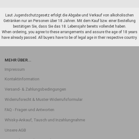
Laut Jugendschutzgesetz erfolgt die Abgabe und Verkauf von alkoholischen
Getränken nur an Personen über 18 Jahren. Mit dem Kauf bzw. einer Bestellung
bestätigen Sie, dass Sie das 18. Lebensjahr bereits vollendet haben.
When ordering, you agree to these arrangements and assure the age of 18 years
have already passed. All buyers have to be of legal age in their respective country.
MEHR ÜBER...
Impressum
Kontaktinformation
Versand- & Zahlungsbedingungen
Widerrufsrecht & Muster-Widerrufsformular
FAQ - Fragen und Antworten
Whisky-Ankauf, Tausch und Inzahlungnahme
Unsere AGB