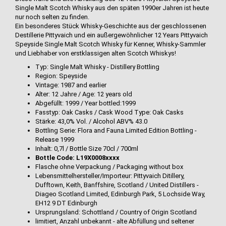
Single Malt Scotch Whisky aus den späten 1990er Jahren ist heute
nur noch selten zu finden.
Ein besonderes Stück Whisky-Geschichte aus der geschlossenen
Destillerie Pittyvaich und ein außergewöhnlicher 12 Years Pittyvaich
Speyside Single Malt Scotch Whisky für Kenner, Whisky-Sammler
und Liebhaber von erstklassigen alten Scotch Whiskys!
Typ: Single Malt Whisky - Distillery Bottling
Region: Speyside
Vintage: 1987 and earlier
Alter: 12 Jahre / Age: 12 years old
Abgefüllt: 1999 / Year bottled:1999
Fasstyp: Oak Casks / Cask Wood Type: Oak Casks
Stärke: 43,0% Vol. / Alcohol ABV% 43.0
Bottling Serie: Flora and Fauna Limited Edition Bottling -
Release 1999
Inhalt: 0,7l / Bottle Size 70cl / 700ml
Bottle Code: L19X0008xxxx
Flasche ohne Verpackung / Packaging without box
Lebensmittelhersteller/Importeur: Pittyvaich Ditillery,
Dufftown, Keith, Banffshire, Scotland / United Distillers -
Diageo Scotland Limited, Edinburgh Park, 5 Lochside Way,
EH12 9 DT Edinburgh
Ursprungsland: Schottland / Country of Origin Scotland
limitiert, Anzahl unbekannt - alte Abfüllung und seltener