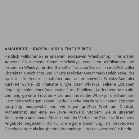
AMSHOP.DE – RARE WHISKY & FINE SPIRITS
Herzlich willkommen in unserem exklusiven Whiskyshop, Ihrer ersten
Adresse für erlesene Sammler-Whiskys, exquisiten Abfüllungen und
luxuriösen Whiskys für den Genießer. Tauchen Sie ein in eine Welt voller
Charakter, Geschichte und unvergesslicher Geschmackserlebnisse, die
speziell für Kenner, Liebhaber und anspruchsvolle Whisky-Sammler
kuratiert wurde. Ob limitierte Single Cask Whiskys, seltene Editionen
längst geschlossener Brennereien (Lost Distilleries) oder besonders alte
und lang gereifte Tropfen – bei uns finden Sie Whiskys, die Sammler-
Herz höherschlagen lassen. Jede Flasche wurde von unseren Experten
sorgfältig ausgewählt und wir legen größten Wert auf Qualität,
Authentizität und eine exklusive Auswahl. Stöbern Sie in unserem
Whiskyshop und lassen Sie sich von der Vielfalt und Exklusivität unseres
Angebots begeistern. Ob für die eigene Sammlung, als besonderes
Geschenk oder als langfristige Wertanlage – bei uns werden Sie fündig.