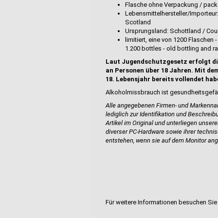
Flasche ohne Verpackung / pack
Lebensmittelhersteller/Importeur
Scotland
Ursprungsland: Schottland / Coun
limitiert, eine von 1200 Flaschen 
1.200 bottles - old bottling and r
Laut Jugendschutzgesetz erfolgt di
an Personen über 18 Jahren. Mit dem
18. Lebensjahr bereits vollendet hab
Alkoholmissbrauch ist gesundheitsgefä
Alle angegebenen Firmen- und Markennam
lediglich zur Identifikation und Beschrei
Artikel im Original und unterliegen unser
diverser PC-Hardware sowie ihrer techn
entstehen, wenn sie auf dem Monitor ang
Für weitere Informationen besuchen Sie 