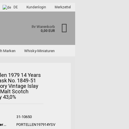
DE
Kundenlogin
Merkzettel
Ihr Warenkorb
0,00 EUR
ch Marken
Whisky-Miniaturen
llen 1979 14 Years
ask No. 1849-51
ory Vintage Islay
 Malt Scotch
?
y 43,0%
31-10650
Hersteller-Nr:
PORTELLEN197914YSV