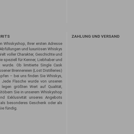
IRITS
ZAHLUNG UND VERSAND
n Whiskyshop, Ihrer ersten Adresse
 Abfüllungen und luxuriösen Whiskys
Welt voller Charakter, Geschichte und
 speziell für Kenner, Liebhaber und
 wurde. Ob limitierte Single Cask
sener Brennereien (Lost Distilleries)
opfen – bei uns finden Sie Whiskys,
. Jede Flasche wurde von unseren
 legen größten Wert auf Qualität,
. Stöbern Sie in unserem Whiskyshop
und Exklusivität unseres Angebots
 als besonderes Geschenk oder als
ie fündig.