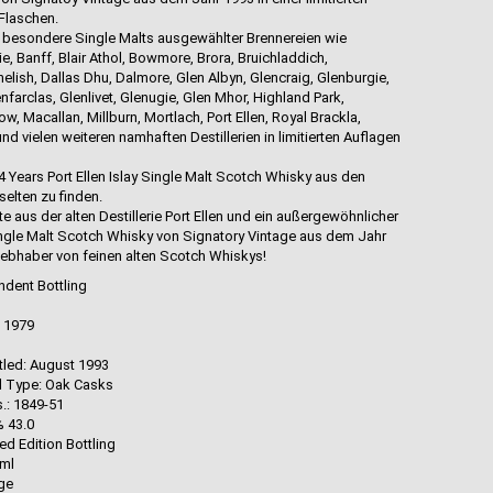
Flaschen.
 besondere Single Malts ausgewählter Brennereien wie
, Banff, Blair Athol, Bowmore, Brora, Bruichladdich,
elish, Dallas Dhu, Dalmore, Glen Albyn, Glencraig, Glenburgie,
nfarclas, Glenlivet, Glenugie, Glen Mhor, Highland Park,
 Macallan, Millburn, Mortlach, Port Ellen, Royal Brackla,
 vielen weiteren namhaften Destillerien in limitierten Auflagen
4 Years Port Ellen Islay Single Malt Scotch Whisky aus den
selten zu finden.
aus der alten Destillerie Port Ellen und ein außergewöhnlicher
Single Malt Scotch Whisky von Signatory Vintage aus dem Jahr
ebhaber von feinen alten Scotch Whiskys!
ndent Bottling
h 1979
d
ttled: August 1993
d Type: Oak Casks
.: 1849-51
% 43.0
ed Edition Bottling
0ml
age