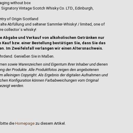
aging without box
: Signatory Vintage Scotch Whisky Co. LTD., Edinburgh,
try of Origin Scotland
- alte Abfüllung und seltener Sammler-Whisky! / limited, one of
are collector´s whisky!
e Abgabe und Verkauf von alkoholischen Getränken nur
 Kauf bzw. einer Bestellung bestätigen Sie, dass Sie das
en. Im Zweifelsfall verlangen wir einen Altersnachweis.
hrdend. Genießen Sie in Maßen.
en sowie Warenzeichen sind Eigentum Ihrer Inhaber und dienen
bung der Produkte.
Alle Produktfotos zeigen den angebotenen
em alleinigen Copyright. Als Ergebnis der digitalen Aufnahmen und
ischen Konfiguration können Farbabweichungen vom Original
ezeigt werden.
bitte die
Homepage
zu diesem Artikel.