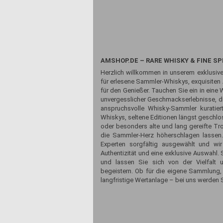
AMSHOP.DE – RARE WHISKY & FINE SP
Herzlich willkommen in unserem exklusive
für erlesene Sammler-Whiskys, exquisiten
für den Genießer. Tauchen Sie ein in eine 
unvergesslicher Geschmackserlebnisse, die
anspruchsvolle Whisky-Sammler kuratiert
Whiskys, seltene Editionen längst geschlos
oder besonders alte und lang gereifte Tr
die Sammler-Herz höherschlagen lassen
Experten sorgfältig ausgewählt und wir
Authentizität und eine exklusive Auswahl
und lassen Sie sich von der Vielfalt 
begeistern. Ob für die eigene Sammlung,
langfristige Wertanlage – bei uns werden S