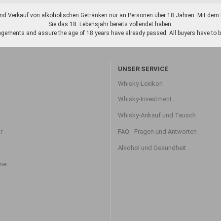
d Verkauf von alkoholischen Getränken nur an Personen über 18 Jahren. Mit dem K
Sie das 18. Lebensjahr bereits vollendet haben.
gements and assure the age of 18 years have already passed. All buyers have to be o
UNSER SERVICE
Whisky-Lexikon
Whisky-Investment
Whisky-Ankauf und Tausch
r
FAQ - Fragen und Antworten
Alkohol und Gesundheit
hme