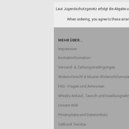
Laut Jugendschutzgesetz erfolgt die Abgabe un
When ordering, you agree to these arran
MEHR ÜBER...
Impressum
Kontaktinformation
Versand- & Zahlungsbedingungen
Widerrufsrecht & Muster-Widerrufsformula
FAQ - Fragen und Antworten
Whisky-Ankauf, Tausch und Inzahlungna
Unsere AGB
Privatsphäre und Datenschutz
Callback Service