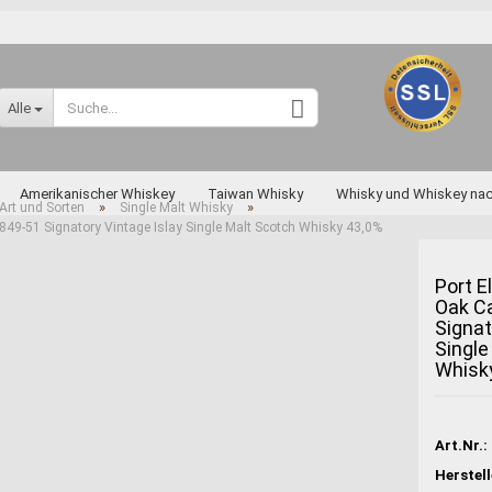
Sprache auswählen
Alle
Lieferland
Amerikanischer Whiskey
Taiwan Whisky
Whisky und Whiskey na
»
»
Art und Sorten
Single Malt Whisky
849-51 Signatory Vintage Islay Single Malt Scotch Whisky 43,0%
skey nach Art und Sorten
Diverse Raritäten
Port E
Oak C
Signat
Konto erstellen
Single
Passwort vergessen
Whisk
Miyagikyo
Taketsuru
Art.Nr.:
Yoichi