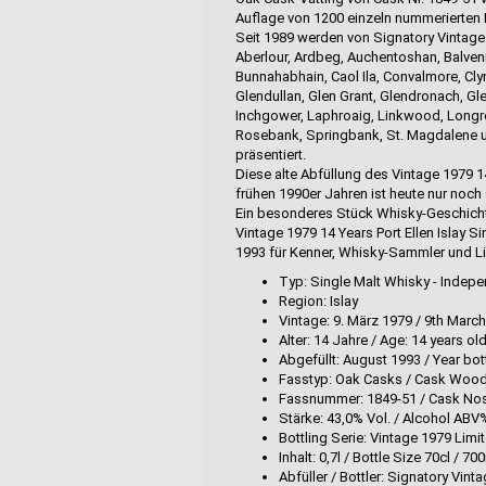
Auflage von 1200 einzeln nummerierten 
Seit 1989 werden von Signatory Vintage
Aberlour, Ardbeg, Auchentoshan, Balvenie
Bunnahabhain, Caol Ila, Convalmore, Clyn
Glendullan, Glen Grant, Glendronach, Gle
Inchgower, Laphroaig, Linkwood, Longrow,
Rosebank, Springbank, St. Magdalene und
präsentiert.
Diese alte Abfüllung des Vintage 1979 1
frühen 1990er Jahren ist heute nur noch 
Ein besonderes Stück Whisky-Geschichte 
Vintage 1979 14 Years Port Ellen Islay 
1993 für Kenner, Whisky-Sammler und Li
Typ: Single Malt Whisky - Indepe
Region: Islay
Vintage: 9. März 1979 / 9th Marc
Alter: 14 Jahre / Age: 14 years ol
Abgefüllt: August 1993 / Year bo
Fasstyp: Oak Casks / Cask Woo
Fassnummer: 1849-51 / Cask Nos
Stärke: 43,0% Vol. / Alcohol ABV
Bottling Serie: Vintage 1979 Limit
Inhalt: 0,7l / Bottle Size 70cl / 70
Abfüller / Bottler: Signatory Vint