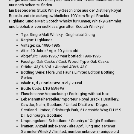
nur noch selten zu finden.
Ein besonderes Stück Whisky-Geschichte aus der Distillery Royal
Brackla und ein außergewöhnlicher 10 Years Royal Brackla
Highland Single Malt Scotch Whisky für Kenner, Whisky-Sammler
und Liebhaber von erstklassigen alten Scotch Whiskys!
Typ: Single Malt Whisky - Originalabfüllung
Region: Highlands
Vintage: ca. 1980-1985
Alter: 10 Jahre / Age: 10 years old
Abgefüllt: 1990-1995 / Year bottled: 1990-1995
Fasstyp: Oak Casks / Cask Wood Type: Oak Casks
Stärke: 43,0% Vol. / Alcohol ABV% 43.0
Bottling Serie: Flora und Fauna Limited Edition Bottling
Series
Inhalt: 0,7l / Bottle Size 70cl / 700ml
Bottle Code: L1G 659###
Flasche ohne Verpackung / Packaging without box
Lebensmittelhersteller/Importeur: Royal Brackla Distillery,
Cawdor, Nairn, Scotland / United Distillers - Diageo
Scotland Limited, Edinburgh Park, 5 Lochside Way, EH12 9
DT Edinburgh, Scotland
Ursprungsland: Schottland / Country of Origin Scotland
limitiert, Anzahl unbekannt - alte Abfüllung und seltener
Sammler-Whisky! / limited, number unknown - unique old