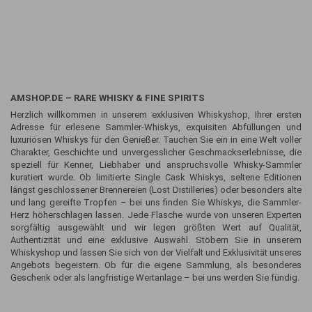
AMSHOP.DE – RARE WHISKY & FINE SPIRITS
Herzlich willkommen in unserem exklusiven Whiskyshop, Ihrer ersten
Adresse für erlesene Sammler-Whiskys, exquisiten Abfüllungen und
luxuriösen Whiskys für den Genießer. Tauchen Sie ein in eine Welt voller
Charakter, Geschichte und unvergesslicher Geschmackserlebnisse, die
speziell für Kenner, Liebhaber und anspruchsvolle Whisky-Sammler
kuratiert wurde. Ob limitierte Single Cask Whiskys, seltene Editionen
längst geschlossener Brennereien (Lost Distilleries) oder besonders alte
und lang gereifte Tropfen – bei uns finden Sie Whiskys, die Sammler-
Herz höherschlagen lassen. Jede Flasche wurde von unseren Experten
sorgfältig ausgewählt und wir legen größten Wert auf Qualität,
Authentizität und eine exklusive Auswahl. Stöbern Sie in unserem
Whiskyshop und lassen Sie sich von der Vielfalt und Exklusivität unseres
Angebots begeistern. Ob für die eigene Sammlung, als besonderes
Geschenk oder als langfristige Wertanlage – bei uns werden Sie fündig.