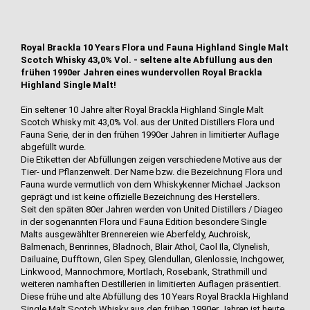
Royal Brackla 10 Years Flora und Fauna Highland Single Malt
Scotch Whisky 43,0% Vol. - seltene alte Abfüllung aus den
frühen 1990er Jahren eines wundervollen Royal Brackla
Highland Single Malt!
Ein seltener 10 Jahre alter Royal Brackla Highland Single Malt
Scotch Whisky mit 43,0% Vol. aus der United Distillers Flora und
Fauna Serie, der in den frühen 1990er Jahren in limitierter Auflage
abgefüllt wurde.
Die Etiketten der Abfüllungen zeigen verschiedene Motive aus der
Tier- und Pflanzenwelt. Der Name bzw. die Bezeichnung Flora und
Fauna wurde vermutlich von dem Whiskykenner Michael Jackson
geprägt und ist keine offizielle Bezeichnung des Herstellers.
Seit den späten 80er Jahren werden von United Distillers / Diageo
in der sogenannten Flora und Fauna Edition besondere Single
Malts ausgewählter Brennereien wie Aberfeldy, Auchroisk,
Balmenach, Benrinnes, Bladnoch, Blair Athol, Caol Ila, Clynelish,
Dailuaine, Dufftown, Glen Spey, Glendullan, Glenlossie, Inchgower,
Linkwood, Mannochmore, Mortlach, Rosebank, Strathmill und
weiteren namhaften Destillerien in limitierten Auflagen präsentiert.
Diese frühe und alte Abfüllung des 10 Years Royal Brackla Highland
Single Malt Scotch Whisky aus den frühen 1990er Jahren ist heute