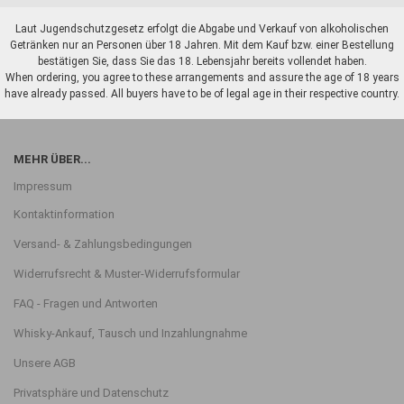
Laut Jugendschutzgesetz erfolgt die Abgabe und Verkauf von alkoholischen
Getränken nur an Personen über 18 Jahren. Mit dem Kauf bzw. einer Bestellung
bestätigen Sie, dass Sie das 18. Lebensjahr bereits vollendet haben.
When ordering, you agree to these arrangements and assure the age of 18 years
have already passed. All buyers have to be of legal age in their respective country.
MEHR ÜBER...
Impressum
Kontaktinformation
Versand- & Zahlungsbedingungen
Widerrufsrecht & Muster-Widerrufsformular
FAQ - Fragen und Antworten
Whisky-Ankauf, Tausch und Inzahlungnahme
Unsere AGB
Privatsphäre und Datenschutz