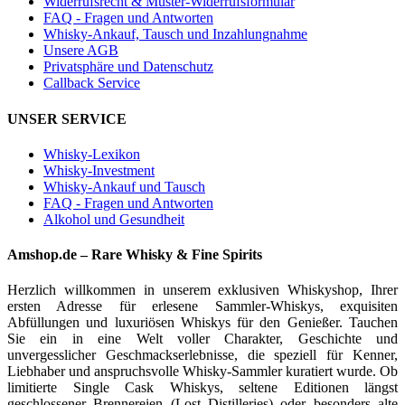
Widerrufsrecht & Muster-Widerrufsformular
FAQ - Fragen und Antworten
Whisky-Ankauf, Tausch und Inzahlungnahme
Unsere AGB
Privatsphäre und Datenschutz
Callback Service
UNSER SERVICE
Whisky-Lexikon
Whisky-Investment
Whisky-Ankauf und Tausch
FAQ - Fragen und Antworten
Alkohol und Gesundheit
Amshop.de – Rare Whisky & Fine Spirits
Herzlich willkommen in unserem exklusiven Whiskyshop, Ihrer
ersten Adresse für erlesene Sammler-Whiskys, exquisiten
Abfüllungen und luxuriösen Whiskys für den Genießer. Tauchen
Sie ein in eine Welt voller Charakter, Geschichte und
unvergesslicher Geschmackserlebnisse, die speziell für Kenner,
Liebhaber und anspruchsvolle Whisky-Sammler kuratiert wurde. Ob
limitierte Single Cask Whiskys, seltene Editionen längst
geschlossener Brennereien (Lost Distilleries) oder besonders alte