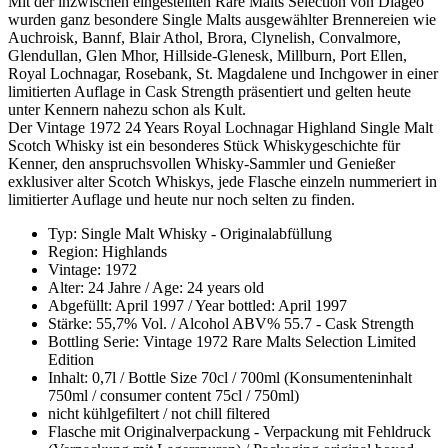
Mit der inzwischen eingestellten Rare Malts Selection von Diageo
wurden ganz besondere Single Malts ausgewählter Brennereien wie
Auchroisk, Bannf, Blair Athol, Brora, Clynelish, Convalmore,
Glendullan, Glen Mhor, Hillside-Glenesk, Millburn, Port Ellen,
Royal Lochnagar, Rosebank, St. Magdalene und Inchgower in einer
limitierten Auflage in Cask Strength präsentiert und gelten heute
unter Kennern nahezu schon als Kult.
Der Vintage 1972 24 Years Royal Lochnagar Highland Single Malt
Scotch Whisky ist ein besonderes Stück Whiskygeschichte für
Kenner, den anspruchsvollen Whisky-Sammler und Genießer
exklusiver alter Scotch Whiskys, jede Flasche einzeln nummeriert in
limitierter Auflage und heute nur noch selten zu finden.
Typ: Single Malt Whisky - Originalabfüllung
Region: Highlands
Vintage: 1972
Alter: 24 Jahre / Age: 24 years old
Abgefüllt: April 1997 / Year bottled: April 1997
Stärke: 55,7% Vol. / Alcohol ABV% 55.7 - Cask Strength
Bottling Serie: Vintage 1972 Rare Malts Selection Limited
Edition
Inhalt: 0,7l / Bottle Size 70cl / 700ml (Konsumenteninhalt
750ml / consumer content 75cl / 750ml)
nicht kühlgefiltert / not chill filtered
Flasche mit Originalverpackung - Verpackung mit Fehldruck