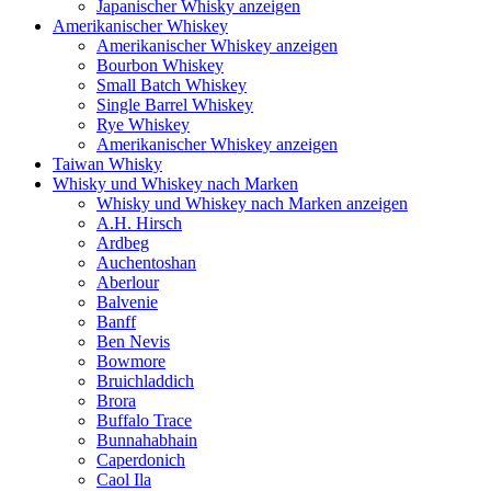
Japanischer Whisky anzeigen
Amerikanischer Whiskey
Amerikanischer Whiskey anzeigen
Bourbon Whiskey
Small Batch Whiskey
Single Barrel Whiskey
Rye Whiskey
Amerikanischer Whiskey anzeigen
Taiwan Whisky
Whisky und Whiskey nach Marken
Whisky und Whiskey nach Marken anzeigen
A.H. Hirsch
Ardbeg
Auchentoshan
Aberlour
Balvenie
Banff
Ben Nevis
Bowmore
Bruichladdich
Brora
Buffalo Trace
Bunnahabhain
Caperdonich
Caol Ila