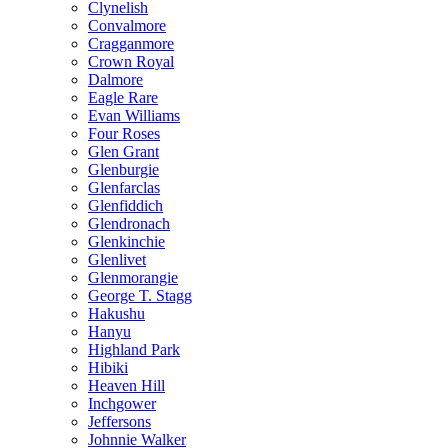
Clynelish
Convalmore
Cragganmore
Crown Royal
Dalmore
Eagle Rare
Evan Williams
Four Roses
Glen Grant
Glenburgie
Glenfarclas
Glenfiddich
Glendronach
Glenkinchie
Glenlivet
Glenmorangie
George T. Stagg
Hakushu
Hanyu
Highland Park
Hibiki
Heaven Hill
Inchgower
Jeffersons
Johnnie Walker