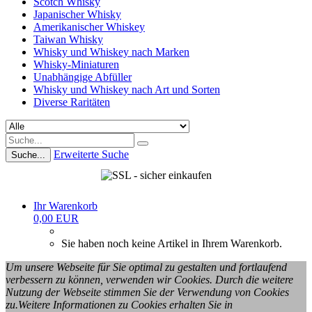
Scotch Whisky
Japanischer Whisky
Amerikanischer Whiskey
Taiwan Whisky
Whisky und Whiskey nach Marken
Whisky-Miniaturen
Unabhängige Abfüller
Whisky und Whiskey nach Art und Sorten
Diverse Raritäten
Erweiterte Suche
Suche...
Ihr Warenkorb
0,00 EUR
Sie haben noch keine Artikel in Ihrem Warenkorb.
Um unsere Webseite für Sie optimal zu gestalten und fortlaufend
verbessern zu können, verwenden wir Cookies. Durch die weitere
Nutzung der Webseite stimmen Sie der Verwendung von Cookies
zu.Weitere Informationen zu Cookies erhalten Sie in