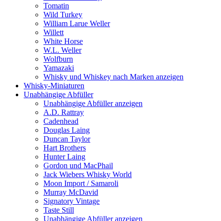
Tomatin
Wild Turkey
William Larue Weller
Willett
White Horse
W.L. Weller
Wolfburn
Yamazaki
Whisky und Whiskey nach Marken anzeigen
Whisky-Miniaturen
Unabhängige Abfüller
Unabhängige Abfüller anzeigen
A.D. Rattray
Cadenhead
Douglas Laing
Duncan Taylor
Hart Brothers
Hunter Laing
Gordon und MacPhail
Jack Wiebers Whisky World
Moon Import / Samaroli
Murray McDavid
Signatory Vintage
Taste Still
Unabhängige Abfüller anzeigen