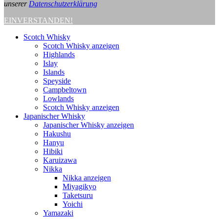
unserer
Datenschutzerklärung
EINVERSTANDEN!
Scotch Whisky
Scotch Whisky anzeigen
Highlands
Islay
Islands
Speyside
Campbeltown
Lowlands
Scotch Whisky anzeigen
Japanischer Whisky
Japanischer Whisky anzeigen
Hakushu
Hanyu
Hibiki
Karuizawa
Nikka
Nikka anzeigen
Miyagikyo
Taketsuru
Yoichi
Yamazaki