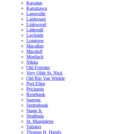
Kavalan
Karuizawa
Lagavulin
Laphroaig
Linkwood
Littlemill
Lochside
Longrow
Macallan
Macduff
Mortlach
Nikka
Old Forester
Very Olde St. Nick
Old Rip Van Winkle
Port Ellen
Prichards
Rosebank
Sazerac
Springbank
Stagg Jr.
Strathisla
St. Magdalene
Talisker
Thomas H. Handy