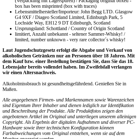
(Verpackung mit Lagerspuren) / Packaging original boxed -
box has been misprinted (box with traces)
Lebensmittelhersteller/Importeur: John Begg LTD. Glasgow
G4 9XF / Diageo Scotland Limited, Edinburgh Park, 5
Lochside Way, EH12 9 DT Edinburgh, Scotland
Ursprungsland: Schottland / Country of Origin Scotland
limitiert, Anzahl unbekannt - seltener Sammer-Whisky! /
limited, number unknown - very rare collector´s whisky!
Laut Jugendschutzgesetz erfolgt die Abgabe und Verkauf von
alkoholischen Getränken nur an Personen über 18 Jahren. Mit
dem Kauf bzw. einer Bestellung bestätigen Sie, dass Sie das 18.
Lebensjahr bereits vollendet haben. Im Zweifelsfall verlangen
wir einen Altersnachweis.
Alkoholmissbrauch ist gesundheitsgefährdend. Genießen Sie in
Maßen.
Alle angegebenen Firmen- und Markennamen sowie Warenzeichen
sind Eigentum Ihrer Inhaber und dienen lediglich zur Identifikation
und Beschreibung der Produkte.
Alle Produktfotos zeigen den
angebotenen Artikel im Original und unterliegen
unserem alleinigen
Copyright. Als Ergebnis der digitalen Aufnahmen und diverser PC-
Hardware sowie ihrer technischen Konfiguration können
Farbabweichungen vom Original entstehen, wenn sie auf dem
Monitor angezeigt werden.