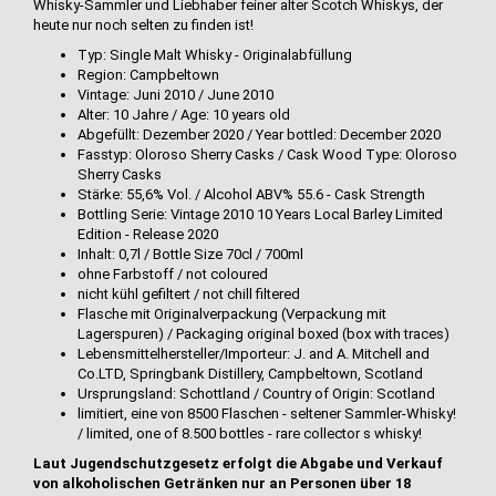
Whisky-Sammler und Liebhaber feiner alter Scotch Whiskys, der
heute nur noch selten zu finden ist!
Typ: Single Malt Whisky - Originalabfüllung
Region: Campbeltown
Vintage: Juni 2010 / June 2010
Alter: 10 Jahre / Age: 10 years old
Abgefüllt: Dezember 2020 / Year bottled: December 2020
Fasstyp: Oloroso Sherry Casks / Cask Wood Type: Oloroso
Sherry Casks
Stärke: 55,6% Vol. / Alcohol ABV% 55.6 - Cask Strength
Bottling Serie: Vintage 2010 10 Years Local Barley Limited
Edition - Release 2020
Inhalt: 0,7l / Bottle Size 70cl / 700ml
ohne Farbstoff / not coloured
nicht kühl gefiltert / not chill filtered
Flasche mit Originalverpackung (Verpackung mit
Lagerspuren) / Packaging original boxed (box with traces)
Lebensmittelhersteller/Importeur: J. and A. Mitchell and
Co.LTD, Springbank Distillery, Campbeltown, Scotland
Ursprungsland: Schottland / Country of Origin: Scotland
limitiert, eine von 8500 Flaschen - seltener Sammler-Whisky!
/ limited, one of 8.500 bottles - rare collector s whisky!
Laut Jugendschutzgesetz erfolgt die Abgabe und Verkauf
von alkoholischen Getränken nur an Personen über 18