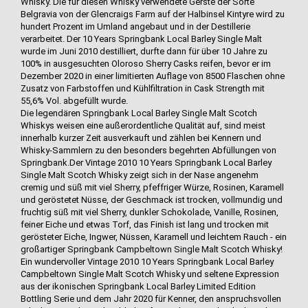
Whisky. Die für diesen Whisky verwendete Gerste der Sorte
Belgravia von der Glencraigs Farm auf der Halbinsel Kintyre wird zu
hundert Prozent im Umland angebaut und in der Destillerie
verarbeitet. Der 10 Years Springbank Local Barley Single Malt
wurde im Juni 2010 destilliert, durfte dann für über 10 Jahre zu
100% in ausgesuchten Oloroso Sherry Casks reifen, bevor er im
Dezember 2020 in einer limitierten Auflage von 8500 Flaschen ohne
Zusatz von Farbstoffen und Kühlfiltration in Cask Strength mit
55,6% Vol. abgefüllt wurde.
Die legendären Springbank Local Barley Single Malt Scotch
Whiskys weisen eine außerordentliche Qualität auf, sind meist
innerhalb kurzer Zeit ausverkauft und zählen bei Kennern und
Whisky-Sammlern zu den besonders begehrten Abfüllungen von
Springbank.Der Vintage 2010 10 Years Springbank Local Barley
Single Malt Scotch Whisky zeigt sich in der Nase angenehm
cremig und süß mit viel Sherry, pfeffriger Würze, Rosinen, Karamell
und geröstetet Nüsse, der Geschmack ist trocken, vollmundig und
fruchtig süß mit viel Sherry, dunkler Schokolade, Vanille, Rosinen,
feiner Eiche und etwas Torf, das Finish ist lang und trocken mit
gerösteter Eiche, Ingwer, Nüssen, Karamell und leichtem Rauch - ein
großartiger Springbank Campbeltown Single Malt Scotch Whisky!
Ein wundervoller Vintage 2010 10 Years Springbank Local Barley
Campbeltown Single Malt Scotch Whisky und seltene Expression
aus der ikonischen Springbank Local Barley Limited Edition
Bottling Serie und dem Jahr 2020 für Kenner, den anspruchsvollen