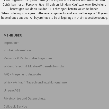
Laut Jugendschutzgesetz erfolgt die Abgabe und Verkauf von alkoholischen
Getränken nur an Personen über 18 Jahren. Mit dem Kauf bzw. einer Bestellung
bestätigen Sie, dass Sie das 18. Lebensjahr bereits vollendet haben.
When ordering, you agree to these arrangements and assure the age of 18 years
have already passed. All buyers have to be of legal age in their respective country.
MEHR ÜBER...
Impressum
Kontaktinformation
Versand- & Zahlungsbedingungen
Widerrufsrecht & Muster-Widerrufsformular
FAQ - Fragen und Antworten
Whisky-Ankauf, Tausch und Inzahlungnahme
Unsere AGB
Privatsphäre und Datenschutz
Callback Service