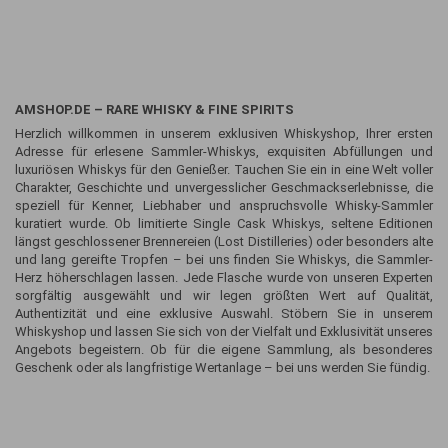
AMSHOP.DE – RARE WHISKY & FINE SPIRITS
Herzlich willkommen in unserem exklusiven Whiskyshop, Ihrer ersten
Adresse für erlesene Sammler-Whiskys, exquisiten Abfüllungen und
luxuriösen Whiskys für den Genießer. Tauchen Sie ein in eine Welt voller
Charakter, Geschichte und unvergesslicher Geschmackserlebnisse, die
speziell für Kenner, Liebhaber und anspruchsvolle Whisky-Sammler
kuratiert wurde. Ob limitierte Single Cask Whiskys, seltene Editionen
längst geschlossener Brennereien (Lost Distilleries) oder besonders alte
und lang gereifte Tropfen – bei uns finden Sie Whiskys, die Sammler-
Herz höherschlagen lassen. Jede Flasche wurde von unseren Experten
sorgfältig ausgewählt und wir legen größten Wert auf Qualität,
Authentizität und eine exklusive Auswahl. Stöbern Sie in unserem
Whiskyshop und lassen Sie sich von der Vielfalt und Exklusivität unseres
Angebots begeistern. Ob für die eigene Sammlung, als besonderes
Geschenk oder als langfristige Wertanlage – bei uns werden Sie fündig.