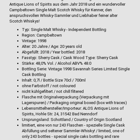
Antique Lions of Spirits aus dem Jahr 2018 und ein wundervoller
Campbeltown Single Malt Scotch Whisky für Kenner, den
anspruchsvollen Whisky-Sammler und Liebhaber feiner alter
Scotch Whiskys!
Typ: Single Malt Whisky - Independent Bottling
Region: Campbeltown
Vintage: 1998
Alter: 20 Jahre / Age: 20 years old
Abgefüllt: 2018 / Year bottled: 2018
Fasstyp: Sherry Cask / Cask Wood Type: Sherry Cask
Stärke: 48,0% Vol. / Alcohol ABV% 48.0
Bottling Serie: Vintage 1998 Savannah Series Limited Single
Cask Bottling
Inhalt: 0,7l / Bottle Size 70cl / 700ml
ohne Farbstoff / not coloured
nicht kühlgefiltert / not chill filtered
Flasche mit Originalverpackung (Verpackung mit
Lagerspuren) / Packaging original boxed (box with traces)
Lebensmittelhersteller/Importeur: ALOS Antique Lions of
Spirits, Hohle Str. 24, 31542 Bad Nenndorf
Ursprungsland: Schottland / Country of Origin Scotland
limitiert, eine von nur 243 Flaschen - spezielle Single Cask
Abfüllung und seltener Sammler-Whisky! / limited, one of
only 243 bottles - special single caks bottling and rare