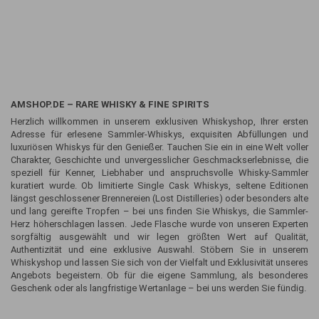
AMSHOP.DE – RARE WHISKY & FINE SPIRITS
Herzlich willkommen in unserem exklusiven Whiskyshop, Ihrer ersten
Adresse für erlesene Sammler-Whiskys, exquisiten Abfüllungen und
luxuriösen Whiskys für den Genießer. Tauchen Sie ein in eine Welt voller
Charakter, Geschichte und unvergesslicher Geschmackserlebnisse, die
speziell für Kenner, Liebhaber und anspruchsvolle Whisky-Sammler
kuratiert wurde. Ob limitierte Single Cask Whiskys, seltene Editionen
längst geschlossener Brennereien (Lost Distilleries) oder besonders alte
und lang gereifte Tropfen – bei uns finden Sie Whiskys, die Sammler-
Herz höherschlagen lassen. Jede Flasche wurde von unseren Experten
sorgfältig ausgewählt und wir legen größten Wert auf Qualität,
Authentizität und eine exklusive Auswahl. Stöbern Sie in unserem
Whiskyshop und lassen Sie sich von der Vielfalt und Exklusivität unseres
Angebots begeistern. Ob für die eigene Sammlung, als besonderes
Geschenk oder als langfristige Wertanlage – bei uns werden Sie fündig.