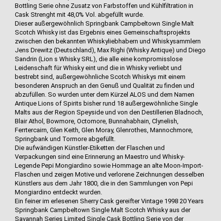
Bottling Serie ohne Zusatz von Farbstoffen und Kühlfiltration in
Cask Strenght mit 48,0% Vol. abgefüllt wurde.
Dieser außergewöhnlich Springbank Campbeltown Single Malt
Scotch Whisky ist das Ergebnis eines Gemeinschaftsprojekts
zwischen den bekannten Whiskyliebhabern und Whiskysammlern
Jens Drewitz (Deutschland), Max Righi (Whisky Antique) und Diego
Sandrin (Lion s Whisky SRL), die alle eine kompromisslose
Leidenschaft für Whisky eint und die in Whisky verliebt und
bestrebt sind, außergewöhnliche Scotch Whiskys mit einem
besonderen Anspruch an den Genuß und Qualität zu finden und
abzufüllen. So wurden unter dem Kürzel ALOS und dem Namen
Antique Lions of Spirits bisher rund 18 außergewöhnliche Single
Malts aus der Region Speyside und von den Destillerien Bladnoch,
Blair Athol, Bowmore, Octomore, Bunnahabhain, Clynelish,
Ferrtercairn, Glen Keith, Glen Moray, Glenrothes, Mannochmore,
Springbank und Tormore abgefüllt.
Die aufwändigen Künstler-Etiketten der Flaschen und
Verpackungen sind eine Erinnerung an Maestro und Whisky-
Legende Pepi Mongiardino sowie Hommage an alte Moon-Import-
Flaschen und zeigen Motive und verlorene Zeichnungen desselben
Künstlers aus dem Jahr 1800, die in den Sammlungen von Pepi
Mongiardino entdeckt wurden.
Ein feiner im erlesenen Sherry Cask gereifter Vintage 1998 20 Years
Springbank Campbeltown Single Malt Scotch Whisky aus der
Savannah Series Limited Single Cask Bottling Serie von der