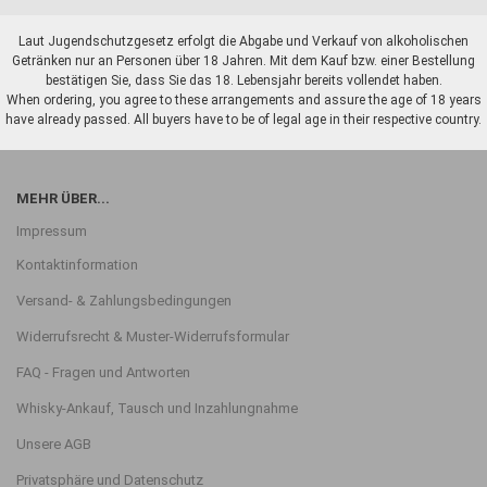
Laut Jugendschutzgesetz erfolgt die Abgabe und Verkauf von alkoholischen
Getränken nur an Personen über 18 Jahren. Mit dem Kauf bzw. einer Bestellung
bestätigen Sie, dass Sie das 18. Lebensjahr bereits vollendet haben.
When ordering, you agree to these arrangements and assure the age of 18 years
have already passed. All buyers have to be of legal age in their respective country.
MEHR ÜBER...
Impressum
Kontaktinformation
Versand- & Zahlungsbedingungen
Widerrufsrecht & Muster-Widerrufsformular
FAQ - Fragen und Antworten
Whisky-Ankauf, Tausch und Inzahlungnahme
Unsere AGB
Privatsphäre und Datenschutz