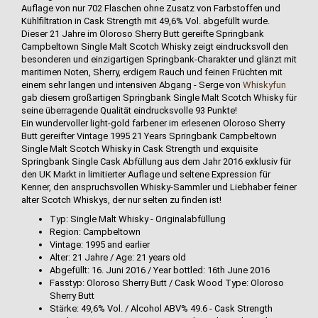
Auflage von nur 702 Flaschen ohne Zusatz von Farbstoffen und
Kühlfiltration in Cask Strength mit 49,6% Vol. abgefüllt wurde.
Dieser 21 Jahre im Oloroso Sherry Butt gereifte Springbank
Campbeltown Single Malt Scotch Whisky zeigt eindrucksvoll den
besonderen und einzigartigen Springbank-Charakter und glänzt mit
maritimen Noten, Sherry, erdigem Rauch und feinen Früchten mit
einem sehr langen und intensiven Abgang - Serge von
Whiskyfun
gab diesem großartigen Springbank Single Malt Scotch Whisky für
seine überragende Qualität eindrucksvolle 93 Punkte!
Ein wundervoller light-gold farbener im erlesenen Oloroso Sherry
Butt gereifter Vintage 1995 21 Years Springbank Campbeltown
Single Malt Scotch Whisky in Cask Strength und exquisite
Springbank Single Cask Abfüllung aus dem Jahr 2016 exklusiv für
den UK Markt in limitierter Auflage und seltene Expression für
Kenner, den anspruchsvollen Whisky-Sammler und Liebhaber feiner
alter Scotch Whiskys, der nur selten zu finden ist!
Typ: Single Malt Whisky - Originalabfüllung
Region: Campbeltown
Vintage: 1995 and earlier
Alter: 21 Jahre / Age: 21 years old
Abgefüllt: 16. Juni 2016 / Year bottled: 16th June 2016
Fasstyp: Oloroso Sherry Butt / Cask Wood Type: Oloroso
Sherry Butt
Stärke: 49,6% Vol. / Alcohol ABV% 49.6 - Cask Strength