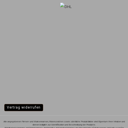
Vertrag widerrufen
Alle angegebenen Firmen- und Markennamen, Warenzeichen sowie sämtliche Produktbilder sind Eigentum Ihrer Inhaber und
dienen lediglich zur Identifikation und Beschreibung der Produkte.
All indicated company- and brand names, trademarks and product images are the property of their owners and only used for