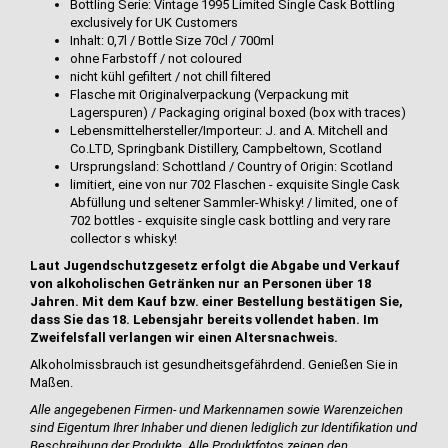
Bottling Serie: Vintage 1995 Limited Single Cask Bottling
exclusively for UK Customers
Inhalt: 0,7l / Bottle Size 70cl / 700ml
ohne Farbstoff / not coloured
nicht kühl gefiltert / not chill filtered
Flasche mit Originalverpackung (Verpackung mit
Lagerspuren) / Packaging original boxed (box with traces)
Lebensmittelhersteller/Importeur: J. and A. Mitchell and
Co.LTD, Springbank Distillery, Campbeltown, Scotland
Ursprungsland: Schottland / Country of Origin: Scotland
limitiert, eine von nur 702 Flaschen - exquisite Single Cask
Abfüllung und seltener Sammler-Whisky! / limited, one of
702 bottles - exquisite single cask bottling and very rare
collector s whisky!
Laut Jugendschutzgesetz erfolgt die Abgabe und Verkauf
von alkoholischen Getränken nur an Personen über 18
Jahren. Mit dem Kauf bzw. einer Bestellung bestätigen Sie,
dass Sie das 18. Lebensjahr bereits vollendet haben. Im
Zweifelsfall verlangen wir einen Altersnachweis.
Alkoholmissbrauch ist gesundheitsgefährdend. Genießen Sie in
Maßen.
Alle angegebenen Firmen- und Markennamen sowie Warenzeichen
sind Eigentum Ihrer Inhaber und dienen lediglich zur Identifikation und
Beschreibung der Produkte.
Alle Produktfotos zeigen den