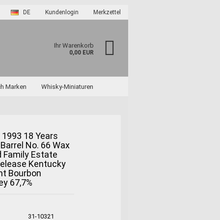
DE
Kundenlogin
Merkzettel
Ihr Warenkorb
0,00 EUR
ch Marken
Whisky-Miniaturen
t 1993 18 Years
 Barrel No. 66 Wax
 Family Estate
?
Release Kentucky
ht Bourbon
ey 67,7%
31-10321