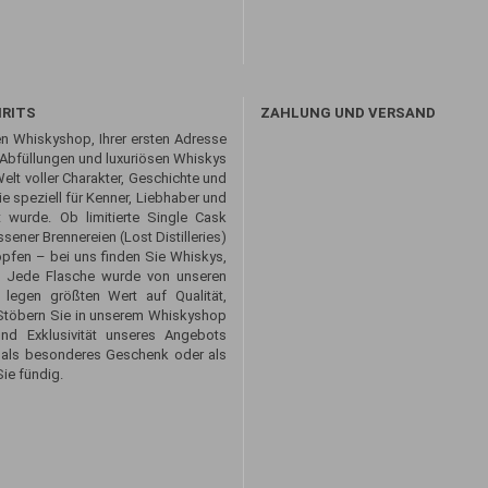
IRITS
ZAHLUNG UND VERSAND
n Whiskyshop, Ihrer ersten Adresse
 Abfüllungen und luxuriösen Whiskys
Welt voller Charakter, Geschichte und
 speziell für Kenner, Liebhaber und
 wurde. Ob limitierte Single Cask
sener Brennereien (Lost Distilleries)
opfen – bei uns finden Sie Whiskys,
. Jede Flasche wurde von unseren
 legen größten Wert auf Qualität,
. Stöbern Sie in unserem Whiskyshop
und Exklusivität unseres Angebots
 als besonderes Geschenk oder als
ie fündig.