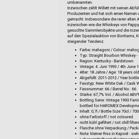
umbenannten.
Inzwischen zählt Willett mit seinen Ab
Produzenten und hat sich einen Namen 
gemacht. Insbesondere die raren alten A
inzwischen wie die Whiskeys von Pappy 
gesuchte Sammlerobjekte und die inzwi
auf den Spezialauktion von Bonhams, Krü
steigender Tendenz.
Farbe: mahagoni / Colour: maho
Typ: Straight Bourbon Whiskey - 
Region: Kentucky - Bardstown
Vintage: 4. Juni 1993 / 4th June 
Alter: 18 Jahre / Age: 18 years ol
Abgefüllt: 2011-2012 / Year bott
Fasstyp: New White Oak / Cask
Fassnummer: 66 / Barrel No.: 66
Stärke: 67,7% Vol. / Alcohol ABV%
Bottling Serie: Vintage 1993 Fami
bottled for HAROMEX Developm
Inhalt: 0,7l / Bottle Size 70cl /
ohne Farbstoff / not coloured
nicht kühl gefiltert / not chill filte
Flasche ohne Verpackung / Pack
Note: kleiner Riss in Kapsel - sie