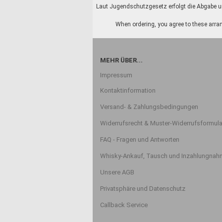
Laut Jugendschutzgesetz erfolgt die Abgabe un
When ordering, you agree to these arran
MEHR ÜBER...
Impressum
Kontaktinformation
Versand- & Zahlungsbedingungen
Widerrufsrecht & Muster-Widerrufsformula
FAQ - Fragen und Antworten
Whisky-Ankauf, Tausch und Inzahlungna
Unsere AGB
Privatsphäre und Datenschutz
Callback Service