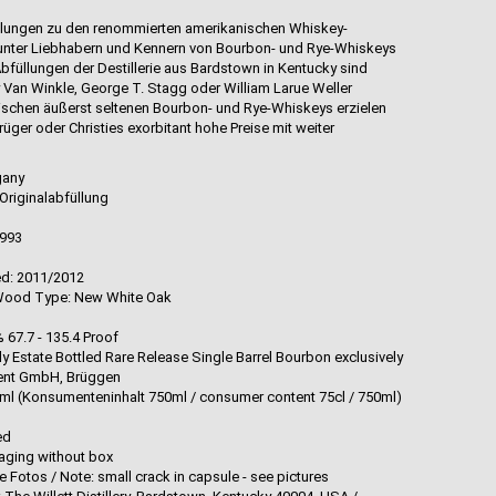
füllungen zu den renommierten amerikanischen Whiskey-
unter Liebhabern und Kennern von Bourbon- und Rye-Whiskeys
bfüllungen der Destillerie aus Bardstown in Kentucky sind
Van Winkle, George T. Stagg oder William Larue Weller
schen äußerst seltenen Bourbon- und Rye-Whiskeys erzielen
ger oder Christies exorbitant hohe Preise mit weiter
gany
Originalabfüllung
1993
d
led: 2011/2012
 Wood Type: New White Oak
 67.7 - 135.4 Proof
ly Estate Bottled Rare Release Single Barrel Bourbon exclusively
ent GmbH, Brüggen
 700ml (Konsumenteninhalt 750ml / consumer content 75cl / 750ml)
red
aging without box
he Fotos / Note: small crack in capsule - see pictures