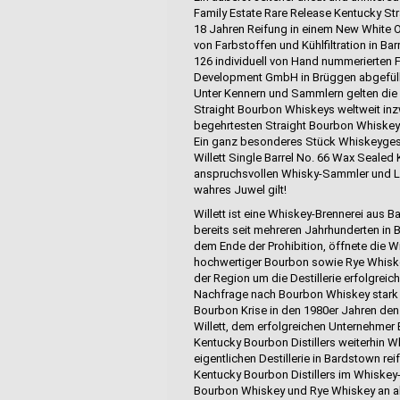
Family Estate Rare Release Kentucky Str
18 Jahren Reifung in einem New White Oa
von Farbstoffen und Kühlfiltration in Bar
126 individuell von Hand nummerierten
Development GmbH in Brüggen abgefüll
Unter Kennern und Sammlern gelten die W
Straight Bourbon Whiskeys weltweit inz
begehrtesten Straight Bourbon Whiskey
Ein ganz besonderes Stück Whiskeygesc
Willett Single Barrel No. 66 Wax Sealed
anspruchsvollen Whisky-Sammler und Lie
wahres Juwel gilt!
Willett ist eine Whiskey-Brennerei aus B
bereits seit mehreren Jahrhunderten in 
dem Ende der Prohibition, öffnete die Wil
hochwertiger Bourbon sowie Rye Whiskey
der Region um die Destillerie erfolgreic
Nachfrage nach Bourbon Whiskey stark z
Bourbon Krise in den 1980er Jahren de
Willett, dem erfolgreichen Unternehmer 
Kentucky Bourbon Distillers weiterhin W
eigentlichen Destillerie in Bardstown rei
Kentucky Bourbon Distillers im Whiskey-
Bourbon Whiskey und Rye Whiskey an alte