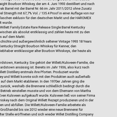
aight Bourbon Whiskey, der am 4. Juni 1993 destilliert und nach
k Barrel mit der Barrel Nr. 66 im Jahr 2011/2012 ohne Zusatz
rel Strength mit 67,7% Vol. / 135.4 Proof in einer Auflage von nur
 Flaschen exklusiv für den deutschen Markt und der HAROMEX
t wurde.
illett Family Estate Rare Release Single Barrel Kentucky
wischen als absolut erstklassig und zählen heute mit zu den
s auf dem Markt.
hichte und außergewöhnlich seltener Vintage 1993 18 Years
 Kentucky Straight Bourbon Whiskey für Kenner, den
bhaber erstklassiger alter Bourbon Whiskeys, der heute als
ardstown, Kentucky. Sie gehört der Willett/Kulsveen-Familie, die
Bardstown ansässig ist. Bereits im Jahr 1936, also kurz nach
lett Distillery erstmals ihre Pforten. Produziert wurde
 und Willett konnte sich mit den Produkten auch außerhalb
h auf dem Markt etablieren. In den 1970er Jahren ging die
urück, weshalb die Brennerei schließlich bedingt durch die
n Betrieb einstellen musste und von dem Ehemann von Martha
Even Kulsveen aufgekauft wurde. Kulsveen ließ von seiner Firma
hiskey nach dem Original Willett Rezept produzieren und in der
fen und abfüllen. Die Willett/Kulsveen-Familie arbeitete als
Großhandel bis sie 2012 wieder eine neue Brennerei für
r Stelle eröffneten und sich wieder Willet Distilling Company