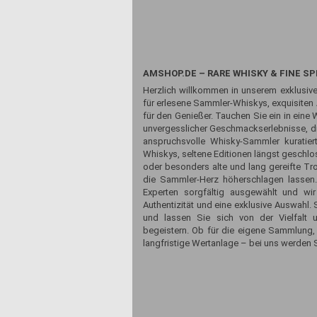
AMSHOP.DE – RARE WHISKY & FINE SP
Herzlich willkommen in unserem exklusive
für erlesene Sammler-Whiskys, exquisiten
für den Genießer. Tauchen Sie ein in eine 
unvergesslicher Geschmackserlebnisse, die
anspruchsvolle Whisky-Sammler kuratiert
Whiskys, seltene Editionen längst geschlos
oder besonders alte und lang gereifte Tr
die Sammler-Herz höherschlagen lassen
Experten sorgfältig ausgewählt und wir
Authentizität und eine exklusive Auswahl
und lassen Sie sich von der Vielfalt 
begeistern. Ob für die eigene Sammlung,
langfristige Wertanlage – bei uns werden S