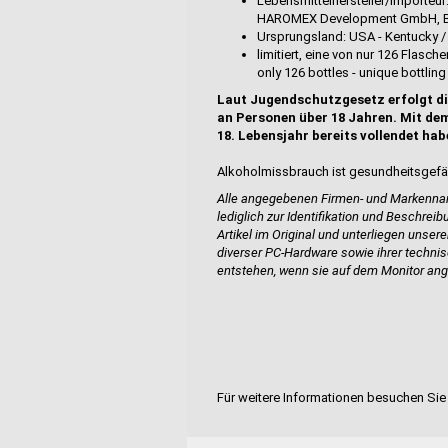
Lebensmittelhersteller/Importeur:
HAROMEX Development GmbH, B
Ursprungsland: USA - Kentucky / 
limitiert, eine von nur 126 Flasc
only 126 bottles - unique bottling
Laut Jugendschutzgesetz erfolgt di
an Personen über 18 Jahren. Mit dem
18. Lebensjahr bereits vollendet hab
Alkoholmissbrauch ist gesundheitsgefä
Alle angegebenen Firmen- und Markennam
lediglich zur Identifikation und Beschrei
Artikel im Original und unterliegen
unsere
diverser PC-Hardware sowie ihrer techn
entstehen, wenn sie auf dem Monitor ang
Für weitere Informationen besuchen Sie 