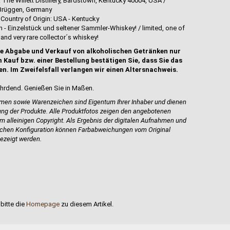
 The Willett Distillery, Bardstown, Kentucky 40004, USA /
rüggen, Germany
Country of Origin: USA - Kentucky
hen - Einzelstück und seltener Sammler-Whiskey! / limited, one of
 and very rare collector´s whiskey!
e Abgabe und Verkauf von alkoholischen Getränken nur
 Kauf bzw. einer Bestellung bestätigen Sie, dass Sie das
en. Im Zweifelsfall verlangen wir einen Altersnachweis.
hrdend. Genießen Sie in Maßen.
en sowie Warenzeichen sind Eigentum Ihrer Inhaber und dienen
bung der Produkte.
Alle Produktfotos zeigen den angebotenen
m alleinigen Copyright. Als Ergebnis der digitalen Aufnahmen und
ischen Konfiguration können Farbabweichungen vom Original
ezeigt werden.
bitte die
Homepage
zu diesem Artikel.