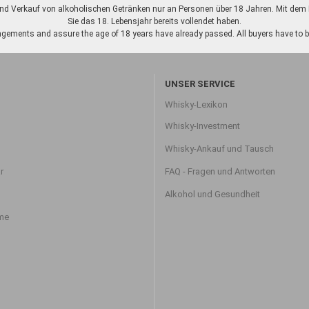
d Verkauf von alkoholischen Getränken nur an Personen über 18 Jahren. Mit dem K
Sie das 18. Lebensjahr bereits vollendet haben.
gements and assure the age of 18 years have already passed. All buyers have to be o
UNSER SERVICE
Whisky-Lexikon
Whisky-Investment
Whisky-Ankauf und Tausch
r
FAQ - Fragen und Antworten
Alkohol und Gesundheit
hme