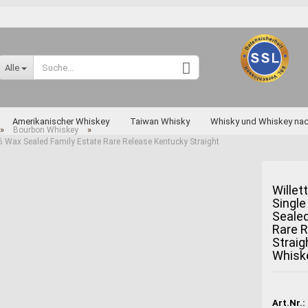
Sprache auswählen
Alle
Lieferland
Amerikanischer Whiskey
Taiwan Whisky
Whisky und Whiskey na
»
»
Bourbon Whiskey
66 Wax Sealed Family Estate Rare Release Kentucky Straight
skey nach Art und Sorten
Diverse Raritäten
Willet
Single
Konto erstellen
Sealed
Passwort vergessen
Rare 
Straig
Miyagikyo
Whisk
Taketsuru
Yoichi
Art.Nr.: