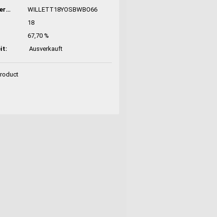
Hersteller-Nr:
WILLETT18YOSBWBO66
18
67,70 %
it:
Ausverkauft
Product