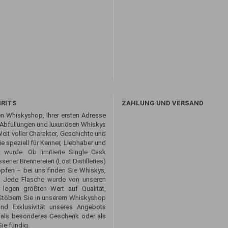
IRITS
ZAHLUNG UND VERSAND
n Whiskyshop, Ihrer ersten Adresse
 Abfüllungen und luxuriösen Whiskys
Welt voller Charakter, Geschichte und
 speziell für Kenner, Liebhaber und
 wurde. Ob limitierte Single Cask
sener Brennereien (Lost Distilleries)
opfen – bei uns finden Sie Whiskys,
. Jede Flasche wurde von unseren
 legen größten Wert auf Qualität,
. Stöbern Sie in unserem Whiskyshop
und Exklusivität unseres Angebots
 als besonderes Geschenk oder als
ie fündig.