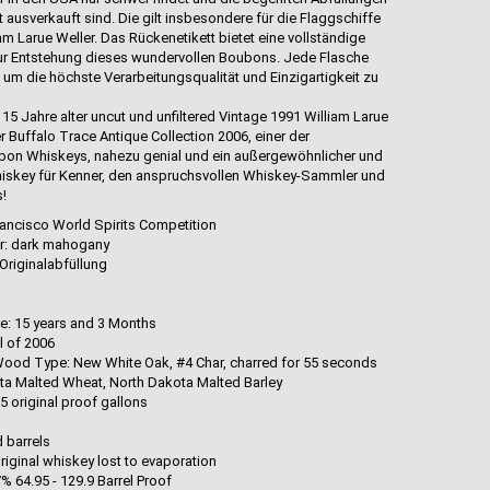
eit ausverkauft sind. Die gilt insbesondere für die Flaggschiffe
m Larue Weller. Das Rückenetikett bietet eine vollständige
r Entstehung dieses wundervollen Boubons. Jede Flasche
 um die höchste Verarbeitungsqualität und Einzigartigkeit zu
 15 Jahre alter uncut und unfiltered Vintage 1991 William Larue
 Buffalo Trace Antique Collection 2006, einer der
bon Whiskeys, nahezu genial und ein außergewöhnlicher und
iskey für Kenner, den anspruchsvollen Whiskey-Sammler und
s!
ancisco World Spirits Competition
ur: dark mahogany
Originalabfüllung
ge: 15 years and 3 Months
ll of 2006
ood Type: New White Oak, #4 Char, charred for 55 seconds
ota Malted Wheat, North Dakota Malted Barley
25 original proof gallons
d barrels
riginal whiskey lost to evaporation
% 64.95 - 129.9 Barrel Proof