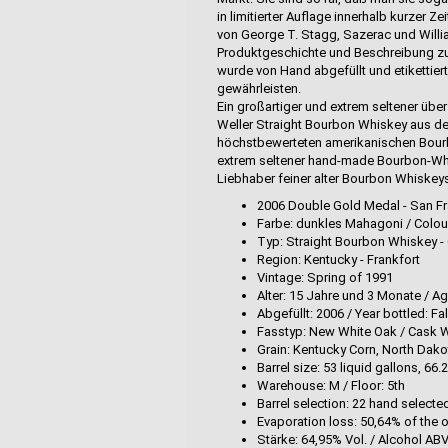
in limitierter Auflage innerhalb kurzer Z
von George T. Stagg, Sazerac und Willia
Produktgeschichte und Beschreibung zu
wurde von Hand abgefüllt und etikettiert
gewährleisten.
Ein großartiger und extrem seltener über
Weller Straight Bourbon Whiskey aus der
höchstbewerteten amerikanischen Bour
extrem seltener hand-made Bourbon-Wh
Liebhaber feiner alter Bourbon Whiskey
2006 Double Gold Medal - San Fr
Farbe: dunkles Mahagoni / Colo
Typ: Straight Bourbon Whiskey - 
Region: Kentucky - Frankfort
Vintage: Spring of 1991
Alter: 15 Jahre und 3 Monate / A
Abgefüllt: 2006 / Year bottled: Fa
Fasstyp: New White Oak / Cask W
Grain: Kentucky Corn, North Dak
Barrel size: 53 liquid gallons, 66.
Warehouse: M / Floor: 5th
Barrel selection: 22 hand selecte
Evaporation loss: 50,64% of the o
Stärke: 64,95% Vol. / Alcohol ABV