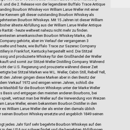
l. und die 2. Release von der legendären Buffalo Trace Antique
tanding Bourbon Whiskey von William Larue Weller mit einer
er Kennern gilt dieser outstanding Bourbon Whiskey als
gehrtesten Bourbon Whiskeys. Mit 15 Jahren ist dieser William
isher älteste Abfüllung aus der William Larue Weller Antique
 Rarität - heute weltweit nahezu nicht mehr zu finden.
bekanntesten amerikanischen Bourbon Whiskey Marke, die
ng Company gehörte, aber im Verlauf der vergangenen 3
selte und heute, wie Buffalo Trace zur Sazerac Company
llery in Frankfort, Kentucky hergestellt wird. Die Stitzel
nsässig und produzierte Whiskey für den Großhandel der Weller
kauft und somit zur Stitzel-Weller Distilling Company. Während
sicht der U.S. Regierung und prouzierte während dieser Zeit
igte bei Stitzel Marken wie W.L. Weller, Cabin Still, Rebell Yell,
Mit den Jahren gingen diese Marken aber in den Besitz der
dem Verkauf 1972 und einigen wirren Jahren, schloß die
 Die Mashbill für die Bourbon Whiskeys unter der Marke Weller
ls Basis und entgegen den meisten anderen Bourbons, bei
spielt, vertraut man bei Weller auf die Verwendung von Weizen
iam Larue Weller, einem bekanntem Bourbon Distiller in den
 es William Larue Weller der als erster den damals üblich
r seinen Bourbon Whiskey ersetzte und angeblich 1849 seinen
ingt jedes Jahr fünf sehr begehrte Bourbon Whiskeys auf den
ar in den USA nur schwer findet und die begehrten Abfüllungen