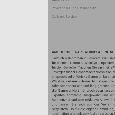
Privatsphäre und Datenschutz
Callback Service
AMSHOP.DE – RARE WHISKY & FINE SP
Herzlich willkommen in unserem exklusive
für erlesene Sammler-Whiskys, exquisiten
für den Genießer. Tauchen Sie ein in eine 
unvergesslicher Geschmackserlebnisse, die
anspruchsvolle Whisky-Sammler kuratiert
Whiskys, seltene Editionen längst geschlos
oder besonders alte und lang gereifte Tr
die Sammler-Herz höherschlagen lassen
Experten sorgfältig ausgewählt und wir
Authentizität und eine exklusive Auswahl
und lassen Sie sich von der Vielfalt 
begeistern. Ob für die eigene Sammlung,
langfristige Wertanlage – bei uns werden S