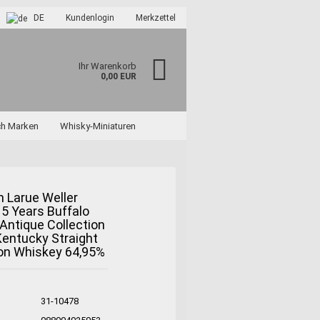
DE
Kundenlogin
Merkzettel
Ihr Warenkorb
0,00 EUR
ch Marken
Whisky-Miniaturen
m Larue Weller
5 Years Buffalo
Antique Collection
?
entucky Straight
on Whiskey 64,95%
31-10478