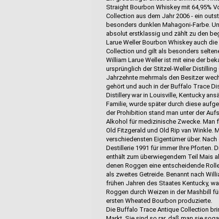
Straight Bourbon Whiskey mit 64,95% Vo
Collection aus dem Jahr 2006 - ein outs
besonders dunklen Mahagoni-Farbe. Unt
absolut erstklassig und zählt zu den be
Larue Weller Bourbon Whiskey auch die b
Collection und gilt als besonders seltene
William Larue Weller ist mit eine der 
ursprünglich der Stitzel-Weller Distilli
Jahrzehnte mehrmals den Besitzer wech
gehört und auch in der Buffalo Trace Disti
Distillery war in Louisville, Kentucky a
Familie, wurde später durch diese aufge
der Prohibition stand man unter der Auf
Alkohol für medizinische Zwecke. Man fert
Old Fitzgerald und Old Rip van Winkle. 
verschiedensten Eigentümer über. Nach 
Destillerie 1991 für immer Ihre Pforten.
enthält zum überwiegendem Teil Mais a
denen Roggen eine entscheidende Rolle 
als zweites Getreide. Benannt nach Will
frühen Jahren des Staates Kentucky, war
Roggen durch Weizen in der Mashbill fü
ersten Wheated Bourbon produzierte.
Die Buffalo Trace Antique Collection br
Markt. Sie sind so rar, daß man sie sog