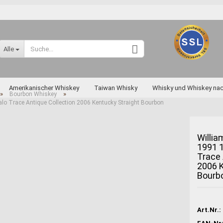
Sprache auswählen
Alle
Lieferland
Amerikanischer Whiskey
Taiwan Whisky
Whisky und Whiskey na
»
»
Bourbon Whiskey
alo Trace Antique Collection 2006 Kentucky Straight Bourbon
skey nach Art und Sorten
Diverse Raritäten
Willia
1991 1
Konto erstellen
Trace 
Passwort vergessen
2006 K
Bourb
Miyagikyo
Taketsuru
Yoichi
Art.Nr.: