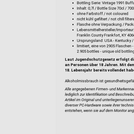
Bottling Serie: Vintage 1991 Buff
Inhalt: 0,7l / Bottle Size 70cl /
ohne Farbstoff / not coloured
nicht kühl gefiltert / not chill filte
Flasche ohne Verpackung / Pack
Lebensmittelhersteller/Importeur:
Franklin County Frankfort, KY 40
Ursprungsland: USA - Kentucky / 
limitiert, eine von 2905 Flaschen 
2.905 bottles - unique old bottlin
Laut Jugendschutzgesetz erfolgt di
an Personen über 18 Jahren. Mit dem
18. Lebensjahr bereits vollendet hab
Alkoholmissbrauch ist gesundheitsgefä
Alle angegebenen Firmen- und Markennam
lediglich zur Identifikation und Beschrei
Artikel im Original und unterliegen
unserem
diverser PC-Hardware sowie ihrer techn
entstehen, wenn sie auf dem Monitor ang