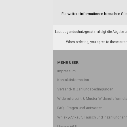
Für weitere Informationen besuchen Sie 
Laut Jugendschutzgesetz erfolgt die Abgabe un
When ordering, you agree to these arran
MEHR ÜBER...
Impressum
Kontaktinformation
Versand- & Zahlungsbedingungen
Widerrufsrecht & Muster-Widerrufsformula
FAQ - Fragen und Antworten
Whisky-Ankauf, Tausch und Inzahlungna
Unsere AGB