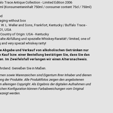
alo Trace Antique Collection - Limited Edition 2006
 700ml (Konsumenteninhalt 750ml / consumer content 75cl / 750ml)
red
aging without box
 W. L. Weller and Sons, Frankfort, Kentucky / Buffalo Trace -
601, USA
Country of Origin: USA - Kentucky
- alte Abfüllung und spezielle Whiskey-Raraität! / limited, one of
g and very specail whiskey rarity!
e Abgabe und Verkauf von alkoholischen Getränken nur
 Kauf bzw. einer Bestellung bestätigen Sie, dass Sie das
en. Im Zweifelsfall verlangen wir einen Altersnachweis.
hrdend. Genießen Sie in Maßen.
en sowie Warenzeichen sind Eigentum Ihrer Inhaber und dienen
bung der Produkte.
Alle Produktfotos zeigen den angebotenen
 alleinigen Copyright. Als Ergebnis der digitalen Aufnahmen und
ischen Konfiguration können Farbabweichungen vom Original
ezeigt werden.