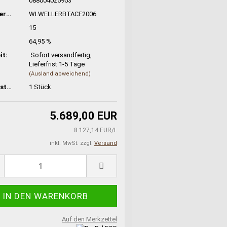
:
088004025953
Hersteller-Nr:
WLWELLERBTACF2006
15
64,95 %
it:
Sofort versandfertig,
Lieferfrist 1-5 Tage
(Ausland abweichend)
Lagerbestand:
1
Stück
5.689,00 EUR
8.127,14 EUR/L
inkl. MwSt. zzgl.
Versand
Auf den Merkzettel