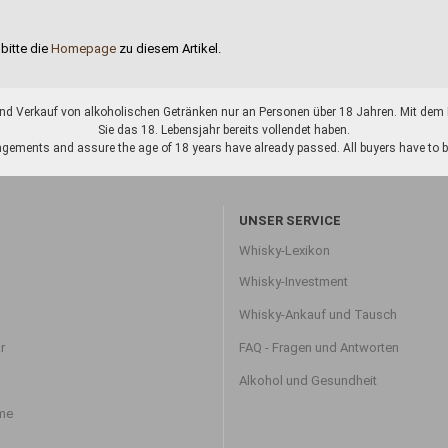
bitte die
Homepage
zu diesem Artikel.
d Verkauf von alkoholischen Getränken nur an Personen über 18 Jahren. Mit dem K
Sie das 18. Lebensjahr bereits vollendet haben.
gements and assure the age of 18 years have already passed. All buyers have to be o
UNSER SERVICE
Whisky-Lexikon
Whisky-Investment
Whisky-Ankauf und Tausch
r
FAQ - Fragen und Antworten
Alkohol und Gesundheit
hme